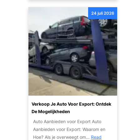
k
l
n
:
i
24 juli 2026
t
T
g
d
i
h
e
p
e
k
s
i
d
e
d
e
n
g
K
S
e
w
t
c
a
a
o
l
p
m
i
p
b
t
e
Verkoop Je Auto Voor Export: Ontdek
i
e
n
De Mogelijkheden
n
i
v
e
Auto Aanbieden voor Export Auto
t
o
e
Aanbieden voor Export: Waarom en
e
o
r
Hoe? Als je overweegt om…
Read
n