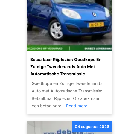
r
k
o
p
e
n
m
e
Betaalbaar Rijplezier: Goedkope En
t
Zuinige Tweedehands Auto Met
K
Automatische Transmissie
a
Goedkope en Zuinige Tweedehands
p
Auto met Automatische Transmissie:
o
Betaalbaar Rijplezier Op zoek naar
t
:
een betaalbare…
Read more
t
B
e
e
M
04 augustus 2026
t
o