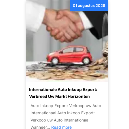
G
s
01 augustus 2026
t
o
?
d
e
e
d
k
k
d
o
e
p
P
e
o
e
t
n
e
Z
n
u
t
i
Internationale Auto Inkoop Export:
i
n
Verbreed Uw Markt Horizonten
e
i
Auto Inkoop Export: Verkoop uw Auto
v
g
Internationaal Auto Inkoop Export:
a
e
Verkoop uw Auto Internationaal
n
T
:
Wanneer…
Read more