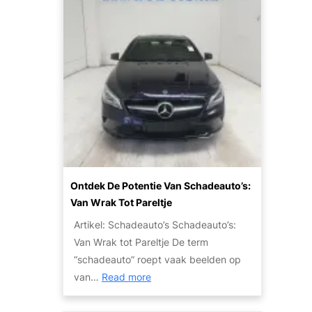
a
t
a
o
l
r
b
:
a
W
a
a
r
t
R
Z
i
i
j
j
p
n
Ontdek De Potentie Van Schadeauto’s:
l
J
Van Wrak Tot Pareltje
e
e
Artikel: Schadeauto’s Schadeauto’s:
z
O
Van Wrak tot Pareltje De term
i
p
“schadeauto” roept vaak beelden op
e
t
:
van…
Read more
r
i
O
:
e
n