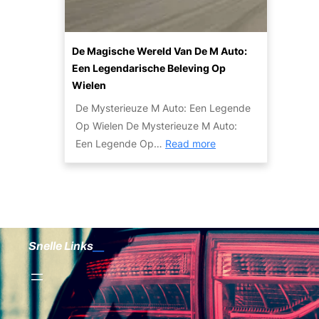
k
e
r
u
o
r
o
t
p
d
o
o
De Magische Wereld Van De M Auto:
e
!
m
Een Legendarische Beleving Op
n
a
Wielen
R
u
De Mysterieuze M Auto: Een Legende
e
t
Op Wielen De Mysterieuze M Auto:
v
o
:
Een Legende Op…
Read more
i
H
D
e
i
e
w
e
M
:
r
a
B
!
g
e
Snelle Links
i
t
s
r
c
o
h
u