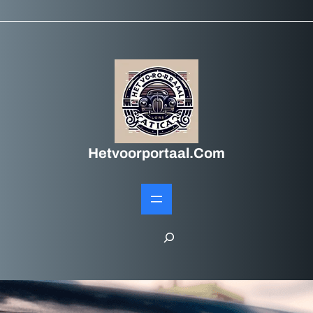
Hetvoorportaal.com
S
e
a
r