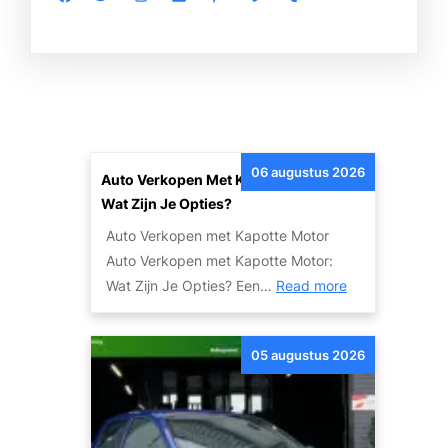
06 augustus 2026
Auto Verkopen Met Kapotte Motor:
Wat Zijn Je Opties?
Auto Verkopen met Kapotte Motor
Auto Verkopen met Kapotte Motor:
:
Wat Zijn Je Opties? Een…
Read more
A
u
05 augustus 2026
t
o
V
e