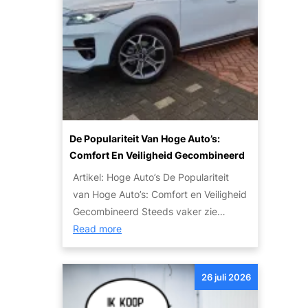
i
a
e
e
c
t
t
n
u
j
a
l
e
u
i
m
t
e
o
o
r
e
’
:
t
s
De Populariteit Van Hoge Auto’s:
T
w
V
Comfort En Veiligheid Gecombineerd
i
e
o
p
Artikel: Hoge Auto’s De Populariteit
t
o
s
van Hoge Auto’s: Comfort en Veiligheid
e
r
e
Gecombineerd Steeds vaker zie…
n
I
n
:
Read more
o
e
S
D
v
d
t
e
e
e
26 juli 2026
a
p
r
r
p
o
h
e