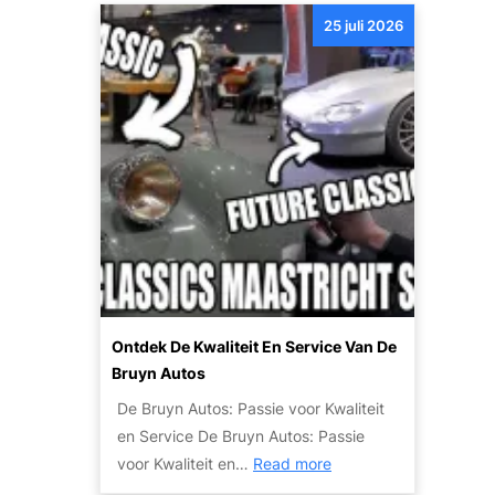
e
u
o
25 juli 2026
r
t
k
o
o
’
o
s
p
:
v
c
a
o
n
m
u
f
w
o
a
r
u
t
Ontdek De Kwaliteit En Service Van De
t
e
Bruyn Autos
o
n
De Bruyn Autos: Passie voor Kwaliteit
w
v
en Service De Bruyn Autos: Passie
r
e
:
voor Kwaliteit en…
Read more
a
i
O