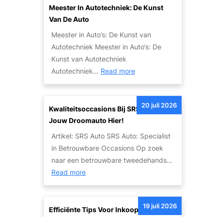
i
t
Meester In Autotechniek: De Kunst
t
o
Van De Auto
e
:
Meester in Auto’s: De Kunst van
i
E
Autotechniek Meester in Auto’s: De
t
e
Kunst van Autotechniek
s
n
:
Autotechniek…
Read more
o
L
M
p
e
e
l
g
20 juli 2026
e
Kwaliteitsoccasions Bij SRS Auto: Vind
o
e
s
Jouw Droomauto Hier!
s
n
t
s
Artikel: SRS Auto SRS Auto: Specialist
d
e
i
in Betrouwbare Occasions Op zoek
a
r
n
naar een betrouwbare tweedehands…
r
i
g
:
Read more
i
n
e
K
s
A
n
w
c
u
19 juli 2026
v
a
Efficiënte Tips Voor Inkoop Van Jouw
h
t