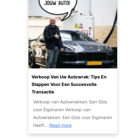
p
p
e
e
e
u
t
n
n
l
i
p
a
n
l
r
r
a
i
u
n
t
i
e
l
i
e
t
n
Verkoop Van Uw Autowrak: Tips En
v
v
Stappen Voor Een Succesvolle
a
a
Transactie
n
n
Verkoop van Autowrakken: Een Gids
h
j
voor Eigenaren Verkoop van
o
e
Autowrakken: Een Gids voor Eigenaren
g
a
:
Heeft…
Read more
e
u
V
a
t