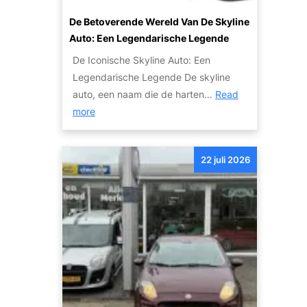
r
e
v
u
De Betoverende Wereld Van De Skyline
T
o
y
Auto: Een Legendarische Legende
r
o
n
a
De Iconische Skyline Auto: Een
r
A
n
Legendarische Legende De skyline
e
u
s
auto, een naam die de harten…
Read
x
t
a
:
more
p
o
c
D
o
s
t
e
r
22 juli 2026
i
B
t
e
e
:
t
O
o
n
v
t
e
d
r
e
e
k
n
d