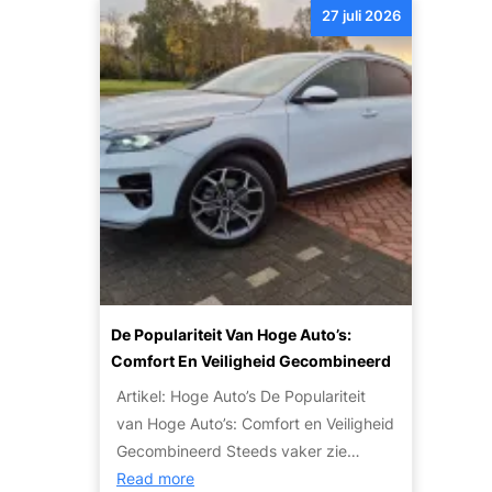
:
i
P
27 juli 2026
l
B
z
a
e
u
o
r
s
d
n
t
w
g
t
i
a
e
e
c
t
t
n
u
j
a
l
e
u
i
m
t
e
o
o
r
e
’
:
t
s
De Populariteit Van Hoge Auto’s:
T
w
V
Comfort En Veiligheid Gecombineerd
i
e
o
p
Artikel: Hoge Auto’s De Populariteit
t
o
s
van Hoge Auto’s: Comfort en Veiligheid
e
r
e
Gecombineerd Steeds vaker zie…
n
I
n
:
Read more
o