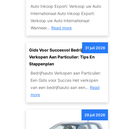
e
i
Auto Inkoop Export: Verkoop uw Auto
v
g
Internationaal Auto Inkoop Export:
a
e
Verkoop uw Auto Internationaal
n
T
:
Wanneer…
Read more
S
w
I
c
e
n
h
e
31 juli 2026
t
Gids Voor Succesvol Bedrijfsauto
a
d
e
Verkopen Aan Particulier: Tips En
d
e
r
Stappenplan
e
h
n
a
Bedrijfsauto Verkopen aan Particulier:
a
a
u
Een Gids voor Succes Het verkopen
n
t
t
van een bedrijfsauto aan een…
Read
d
i
:
o
more
s
o
G
’
A
n
i
s
u
a
29 juli 2026
d
:
t
l
s
V
o
e