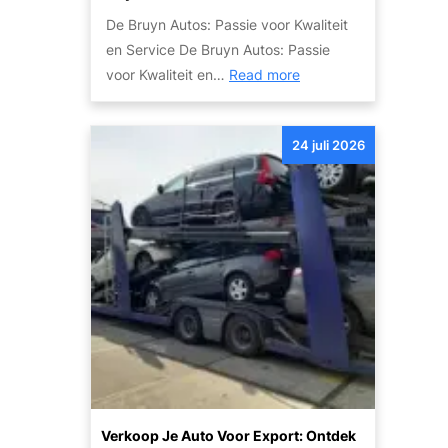
o
n
De Bruyn Autos: Passie voor Kwaliteit
w
v
en Service De Bruyn Autos: Passie
r
e
:
voor Kwaliteit en…
Read more
a
i
O
k
l
n
:
i
24 juli 2026
t
T
g
d
i
h
e
p
e
k
s
i
d
e
d
e
n
g
K
S
e
w
t
c
a
a
o
l
p
m
i
p
b
t
e
Verkoop Je Auto Voor Export: Ontdek
i