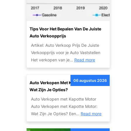
l
e
n
G
Tips Voor Het Bepalen Van De Juiste
e
Auto Verkoopprijs
m
Artikel: Auto Verkoop Prijs De Juiste
a
Verkoopprijs voor je Auto Vaststellen
k
:
Het verkopen van je…
Read more
k
T
e
i
l
06 augustus 2026
p
Auto Verkopen Met Kapotte Motor:
i
s
Wat Zijn Je Opties?
j
v
k
Auto Verkopen met Kapotte Motor
o
J
Auto Verkopen met Kapotte Motor:
o
e
:
Wat Zijn Je Opties? Een…
Read more
r
A
A
h
u
u