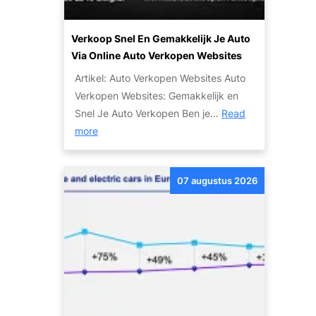
Verkoop Snel En Gemakkelijk Je Auto
Via Online Auto Verkopen Websites
Artikel: Auto Verkopen Websites Auto
Verkopen Websites: Gemakkelijk en
Snel Je Auto Verkopen Ben je…
Read
:
more
V
e
07 augustus 2026
r
k
o
o
p
S
n
e