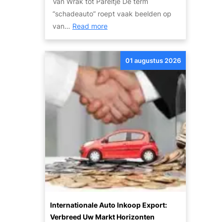
Van Wrak tot Pareltje De term
i
p
“schadeauto” roept vaak beelden op
e
t
:
van…
Read more
r
i
O
:
e
n
G
s
01 augustus 2026
t
o
?
d
e
e
d
k
k
d
o
e
p
P
e
o
e
t
n
e
Z
n
u
t
i
Internationale Auto Inkoop Export:
i
n
Verbreed Uw Markt Horizonten