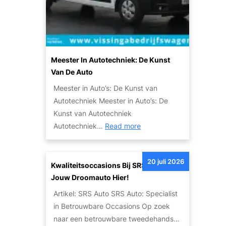
o
n
b
e
i
A
l
u
i
t
Meester In Autotechniek: De Kunst
t
o
Van De Auto
e
:
Meester in Auto’s: De Kunst van
i
E
Autotechniek Meester in Auto’s: De
t
e
Kunst van Autotechniek
s
n
:
Autotechniek…
Read more
o
L
M
p
e
e
l
g
20 juli 2026
e
Kwaliteitsoccasions Bij SRS Auto: Vind
o
e
s
Jouw Droomauto Hier!
s
n
t
s
Artikel: SRS Auto SRS Auto: Specialist
d
e
i
in Betrouwbare Occasions Op zoek
a
r
n
naar een betrouwbare tweedehands…
r