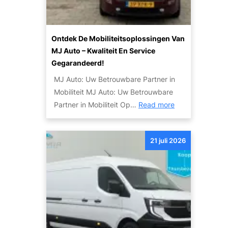
d
e
e
m
W
o
Ontdek De Mobiliteitsoplossingen Van
e
g
MJ Auto – Kwaliteit En Service
r
e
Gegarandeerd!
e
l
MJ Auto: Uw Betrouwbare Partner in
l
i
Mobiliteit MJ Auto: Uw Betrouwbare
d
j
:
Partner in Mobiliteit Op…
Read more
v
k
O
a
h
n
n
e
21 juli 2026
t
d
d
d
e
e
e
S
n
k
k
d
y
e
l
M
i