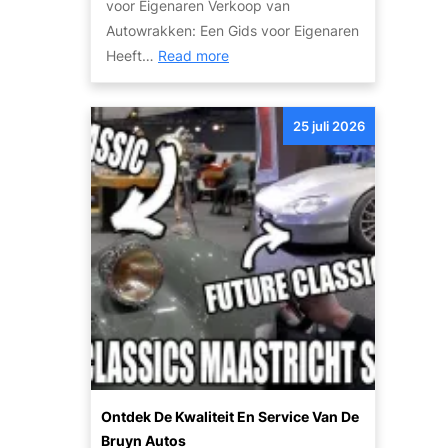
voor Eigenaren Verkoop van
o
e
Autowrakken: Een Gids voor Eigenaren
g
a
:
Heeft…
Read more
e
u
V
a
t
e
u
o
25 juli 2026
r
t
k
o
o
’
o
s
p
:
v
c
a
o
n
m
u
f
w
o
a
r
u
t
Ontdek De Kwaliteit En Service Van De
t
e
Bruyn Autos