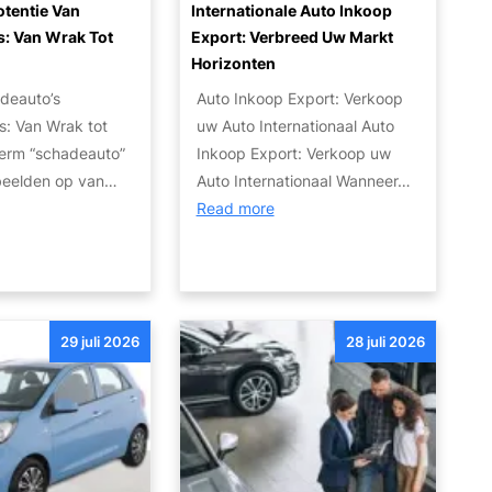
otentie Van
Internationale Auto Inkoop
o
a
s: Van Wrak Tot
Export: Verbreed Uw Markt
t
l
Horizonten
o
e
r
adeauto’s
Auto Inkoop Export: Verkoop
n
:
s: Van Wrak tot
uw Auto Internationaal Auto
v
W
term “schadeauto”
Inkoop Export: Verkoop uw
a
a
beelden op van…
Auto Internationaal Wanneer…
n
t
:
Read more
d
Z
I
e
i
n
J
j
t
u
n
e
i
29 juli 2026
28 juli 2026
J
r
s
e
n
t
O
a
e
p
t
A
t
i
u
i
o
t