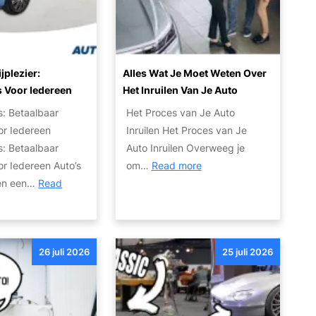
e
n
o
s
a
V
?
l
e
e
r
jplezier:
Alles Wat Je Moet Weten Over
A
k
s Voor Iedereen
Het Inruilen Van Je Auto
u
o
s: Betaalbaar
Het Proces van Je Auto
t
o
oor Iedereen
Inruilen Het Proces van Je
o
p
s: Betaalbaar
Auto Inruilen Overweeg je
I
p
:
oor Iedereen Auto’s
om…
Read more
n
r
A
leen een…
Read
k
i
l
o
j
l
o
s
e
p
26 juli 2026
25 juli 2026
s
E
w
x
a
p
t
o