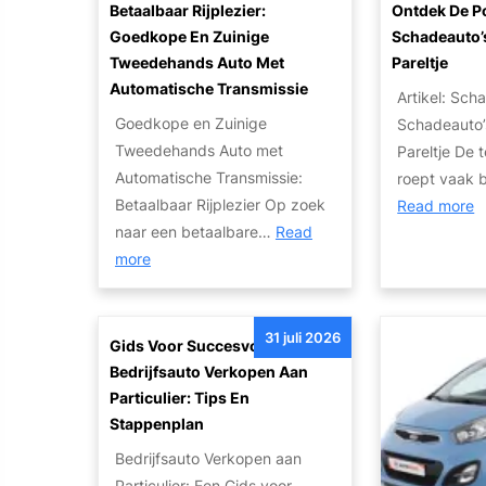
Betaalbaar Rijplezier:
Ontdek De P
n
Goedkope En Zuinige
Schadeauto’
G
Tweedehands Auto Met
Pareltje
e
Automatische Transmissie
Artikel: Sch
m
Goedkope en Zuinige
Schadeauto’
a
Tweedehands Auto met
Pareltje De 
k
Automatische Transmissie:
roept vaak 
k
Betaalbaar Rijplezier Op zoek
:
Read more
e
naar een betaalbare…
Read
O
l
:
more
n
i
B
t
j
e
d
k
31 juli 2026
t
e
Gids Voor Succesvol
J
a
k
Bedrijfsauto Verkopen Aan
e
a
d
Particulier: Tips En
A
l
e
Stappenplan
u
b
P
t
Bedrijfsauto Verkopen aan
a
o
o
Particulier: Een Gids voor