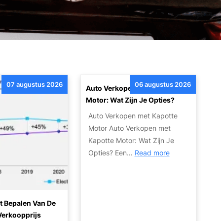
07 augustus 2026
06 augustus 2026
Auto Verkopen Met Kapotte
Motor: Wat Zijn Je Opties?
Auto Verkopen met Kapotte
Motor Auto Verkopen met
Kapotte Motor: Wat Zijn Je
:
Opties? Een…
Read more
A
u
t
o
t Bepalen Van De
V
Verkoopprijs