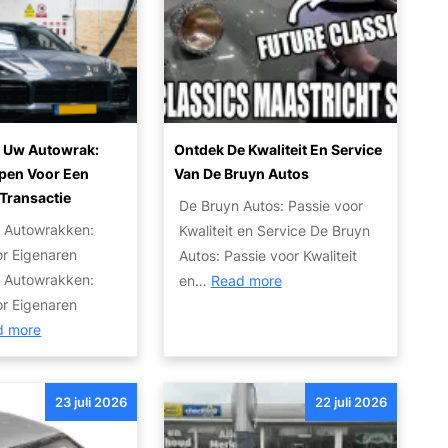
j
r
e
t
m
:
o
V
e
e
t
r
 Uw Autowrak:
Ontdek De Kwaliteit En Service
w
b
ppen Voor Een
Van De Bruyn Autos
e
W
r
Transactie
De Bruyn Autos: Passie voor
t
e
 Autowrakken:
Kwaliteit en Service De Bruyn
e
e
or Eigenaren
Autos: Passie voor Kwaliteit
n
d
 Autowrakken:
:
en…
Read more
o
u
or Eigenaren
O
v
w
:
d more
n
e
M
V
t
r
a
e
d
h
r
23 juli 2026
22 juli 2026
r
e
e
k
k
k
t
t