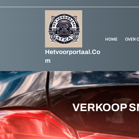
HOME
OVER 
Hetvoorportaal.co
M
VERKOOP SN