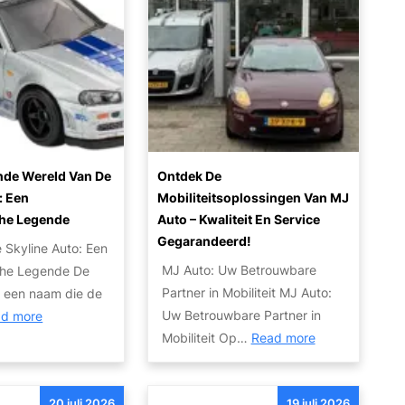
o
d
i
H
o
e
n
o
p
K
r
r
v
w
u
i
a
a
i
z
n
l
l
o
u
i
e
n
w
t
n
t
nde Wereld Van De
Ontdek De
a
e
v
: Een
Mobiliteitsoplossingen Van MJ
e
u
i
a
he Legende
Auto – Kwaliteit En Service
n
t
t
n
Gegarandeerd!
 Skyline Auto: Een
o
e
j
MJ Auto: Uw Betrouwbare
che Legende De
w
n
e
Partner in Mobiliteit MJ Auto:
, een naam die de
r
S
a
:
Uw Betrouwbare Partner in
d more
a
e
u
:
D
Mobiliteit Op…
Read more
k
r
t
O
e
:
v
o
n
B
T
i
20 juli 2026
19 juli 2026
t