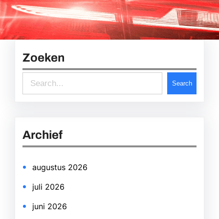
Zoeken
S
Search
e
a
r
Archief
c
h
augustus 2026
juli 2026
juni 2026