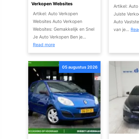
Verkopen Websites
Artikel: Aut
Artikel: Auto Verkopen
Juiste Verko
Websites Auto Verkopen
Auto Vastste
Websites: Gemakkelijk en Snel
van je…
Rea
Je Auto Verkopen Ben je…
:
Read more
V
e
05 augustus 2026
r
k
o
o
p
S
n
e
l
e