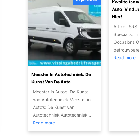
o
r
Kwaliteitsoc
u
e
t
o
:
Auto: Vind 
t
e
i
p
Hier!
T
o
n
s
j
i
’
Artikel: SRS
c
e
p
s
Specialist i
h
a
s
:
Occasions O
e
u
e
c
betrouwbar
T
t
n
o
:
Read more
r
o
S
m
K
a
v
t
f
w
Meester In Autotechniek: De
n
o
a
o
a
Kunst Van De Auto
s
o
p
r
l
m
Meester in Auto’s: De Kunst
r
p
t
i
i
van Autotechniek Meester in
e
e
e
t
s
Auto’s: De Kunst van
x
n
n
e
s
Autotechniek Autotechniek…
p
p
v
i
:
i
Read more
o
l
e
t
M
e
r
a
i
s
e