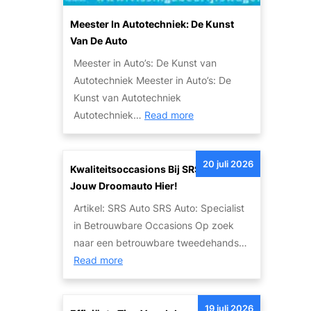
u
i
t
Meester In Autotechniek: De Kunst
t
o
Van De Auto
e
:
Meester in Auto’s: De Kunst van
i
E
Autotechniek Meester in Auto’s: De
t
e
Kunst van Autotechniek
s
n
:
Autotechniek…
Read more
o
L
M
p
e
e
l
g
20 juli 2026
e
Kwaliteitsoccasions Bij SRS Auto: Vind
o
e
s
Jouw Droomauto Hier!
s
n
t
s
Artikel: SRS Auto SRS Auto: Specialist
d
e
i
in Betrouwbare Occasions Op zoek
a
r
n
naar een betrouwbare tweedehands…
r
i
g
:
Read more
i
n
e
K
s
A
n
w
c
u
19 juli 2026
v