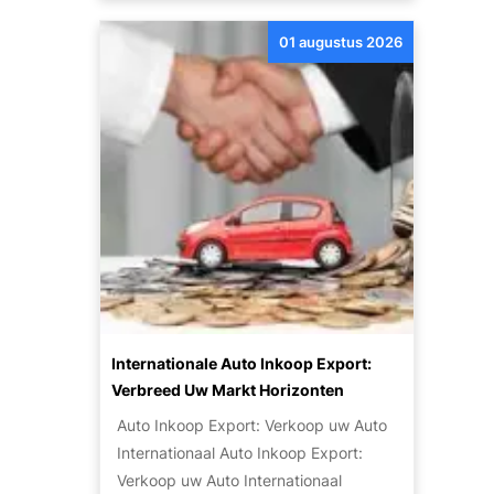
:
e
n
G
s
01 augustus 2026
t
o
?
d
e
e
d
k
k
d
o
e
p
P
e
o
e
t
n
e
Z
n
u
t
i
Internationale Auto Inkoop Export:
i
n
Verbreed Uw Markt Horizonten
e
i
Auto Inkoop Export: Verkoop uw Auto
v
g
Internationaal Auto Inkoop Export:
a
e
Verkoop uw Auto Internationaal
n