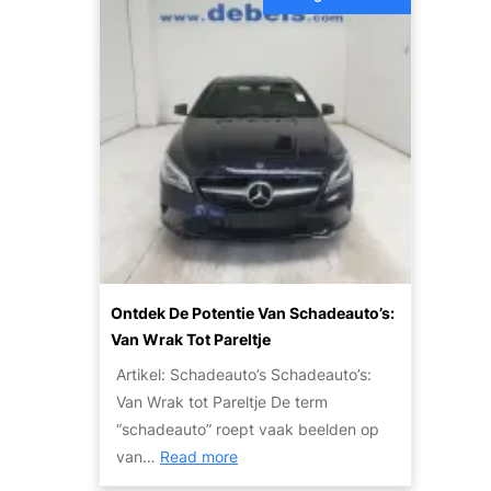
o
a
t
t
a
o
o
l
V
r
b
e
:
a
r
W
a
k
a
r
o
t
R
o
Z
i
p
i
j
p
j
p
r
n
Ontdek De Potentie Van Schadeauto’s:
l
i
J
Van Wrak Tot Pareltje
e
j
e
Artikel: Schadeauto’s Schadeauto’s:
z
s
O
Van Wrak tot Pareltje De term
i
p
“schadeauto” roept vaak beelden op
e
t
:
van…
Read more
r
i
O