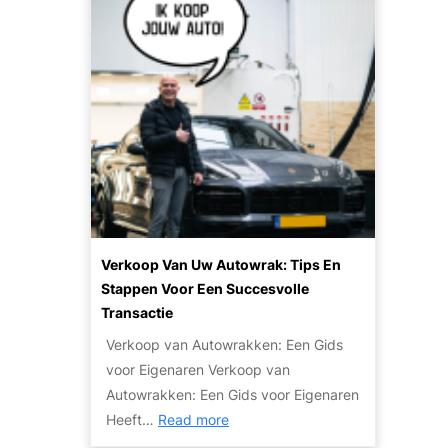
p
o
h
e
p
p
e
e
e
u
t
n
n
l
i
p
a
n
l
r
r
a
i
u
n
t
i
e
l
i
e
t
n
Verkoop Van Uw Autowrak: Tips En
v
v
Stappen Voor Een Succesvolle
a
a
Transactie
n
n
Verkoop van Autowrakken: Een Gids
h
j
voor Eigenaren Verkoop van
o
e
Autowrakken: Een Gids voor Eigenaren
g
a
:
Heeft…
Read more
e
u
V