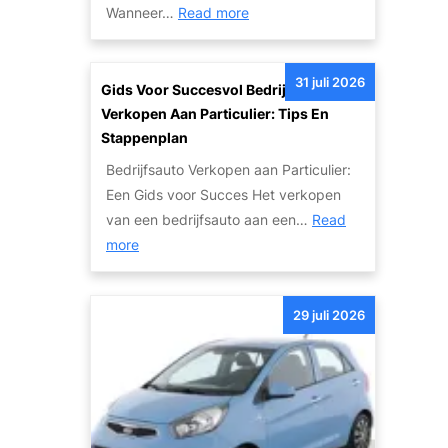
T
:
Wanneer…
Read more
S
w
I
c
e
n
h
e
31 juli 2026
t
Gids Voor Succesvol Bedrijfsauto
a
d
e
Verkopen Aan Particulier: Tips En
d
e
r
Stappenplan
e
h
n
a
Bedrijfsauto Verkopen aan Particulier:
a
a
u
Een Gids voor Succes Het verkopen
n
t
t
van een bedrijfsauto aan een…
Read
d
i
:
o
more
s
o
G
’
A
n
i
s
u
a
29 juli 2026
d
:
t
l
s
V
o
e
v
a
m
A
o
n
e
u
o
W
t
t
r
r