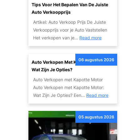
Tips Voor Het Bepalen Van De Juiste
Auto Verkoopprijs
Artikel: Auto Verkoop Prijs De Juiste
Verkoopprijs voor je Auto Vaststellen
:
Het verkopen van je…
Read more
T
i
06 augustus 2026
p
Auto Verkopen Met Kapotte Motor:
s
Wat Zijn Je Opties?
v
Auto Verkopen met Kapotte Motor
o
Auto Verkopen met Kapotte Motor:
o
:
Wat Zijn Je Opties? Een…
Read more
r
A
h
u
e
05 augustus 2026
t
t
o
B
V
e