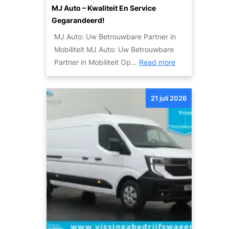
e
g
MJ Auto – Kwaliteit En Service
r
e
Gegarandeerd!
e
l
MJ Auto: Uw Betrouwbare Partner in
l
i
Mobiliteit MJ Auto: Uw Betrouwbare
d
j
:
Partner in Mobiliteit Op…
Read more
v
k
O
a
h
n
n
e
21 juli 2026
t
d
d
d
e
e
e
S
n
k
k
d
y
e
l
M
i
o
n
b
e
i
A
l