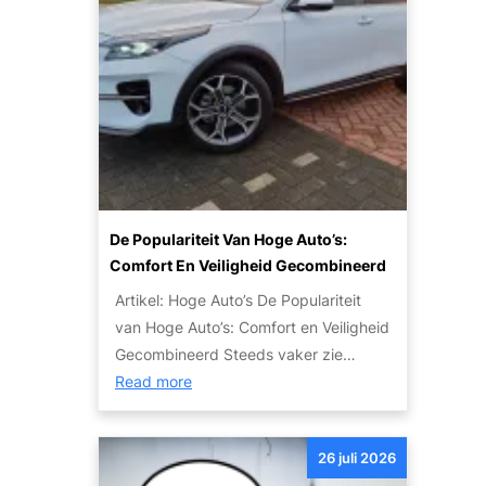
w
g
t
i
a
e
e
c
t
t
n
u
j
a
l
e
u
i
m
t
e
o
o
r
e
’
:
t
s
De Populariteit Van Hoge Auto’s:
T
w
V
Comfort En Veiligheid Gecombineerd
i
e
o
p
Artikel: Hoge Auto’s De Populariteit
t
o
s
van Hoge Auto’s: Comfort en Veiligheid
e
r
e
Gecombineerd Steeds vaker zie…
n
I
n
:
Read more
o
e
S
D
v
d
t
e
e
e
26 juli 2026
a
p
r
r