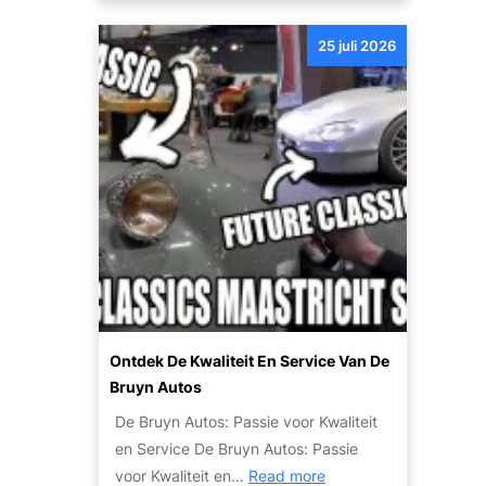
a
t
e
u
o
25 juli 2026
r
t
k
o
o
’
o
s
p
:
v
c
a
o
n
m
u
f
w
o
a
r
u
t
Ontdek De Kwaliteit En Service Van De
t
e
Bruyn Autos
o
n
De Bruyn Autos: Passie voor Kwaliteit
w
v
en Service De Bruyn Autos: Passie
r
e
:
voor Kwaliteit en…
Read more
a