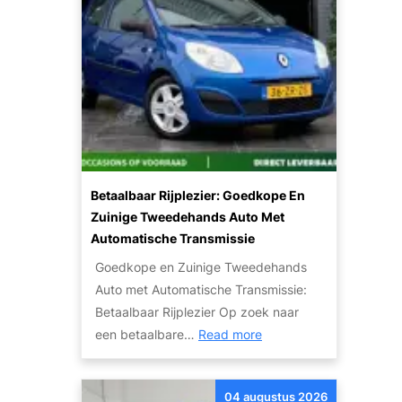
e
p
r
a
k
l
o
e
p
n
e
v
n
a
m
n
e
Betaalbaar Rijplezier: Goedkope En
d
t
Zuinige Tweedehands Auto Met
e
K
Automatische Transmissie
J
a
u
Goedkope en Zuinige Tweedehands
p
i
Auto met Automatische Transmissie:
o
s
Betaalbaar Rijplezier Op zoek naar
t
:
t
een betaalbare…
Read more
t
B
e
e
e
A
M
04 augustus 2026
t
u