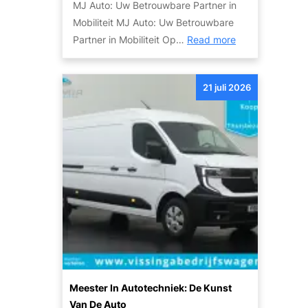
MJ Auto: Uw Betrouwbare Partner in
l
i
Mobiliteit MJ Auto: Uw Betrouwbare
d
j
:
Partner in Mobiliteit Op…
Read more
v
k
O
a
h
n
n
e
21 juli 2026
t
d
d
d
e
e
e
S
n
k
k
d
y
e
l
M
i
o
n
b
e
i
A
l
u
i
t
Meester In Autotechniek: De Kunst
t
o
Van De Auto