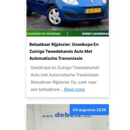
Betaalbaar Rijplezier: Goedkope En
Zuinige Tweedehands Auto Met
Automatische Transmissie
Goedkope en Zuinige Tweedehands
Auto met Automatische Transmissie:
Betaalbaar Rijplezier Op zoek naar
:
een betaalbare…
Read more
B
e
04 augustus 2026
t
a
a