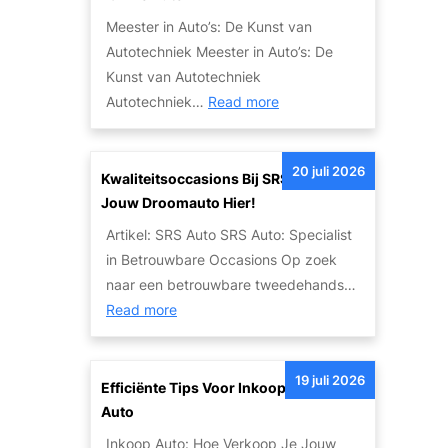
e
:
Meester in Auto’s: De Kunst van
i
E
Autotechniek Meester in Auto’s: De
t
e
Kunst van Autotechniek
s
n
:
Autotechniek…
Read more
o
L
M
p
e
e
l
g
20 juli 2026
e
Kwaliteitsoccasions Bij SRS Auto: Vind
o
e
s
Jouw Droomauto Hier!
s
n
t
s
Artikel: SRS Auto SRS Auto: Specialist
d
e
i
in Betrouwbare Occasions Op zoek
a
r
n
naar een betrouwbare tweedehands…
r
i
g
:
Read more
i
n
e
K
s
A
n
w
c
u
19 juli 2026
v
a
Efficiënte Tips Voor Inkoop Van Jouw
h
t
a
l
Auto
e
o
n
i
L
Inkoop Auto: Hoe Verkoop Je Jouw