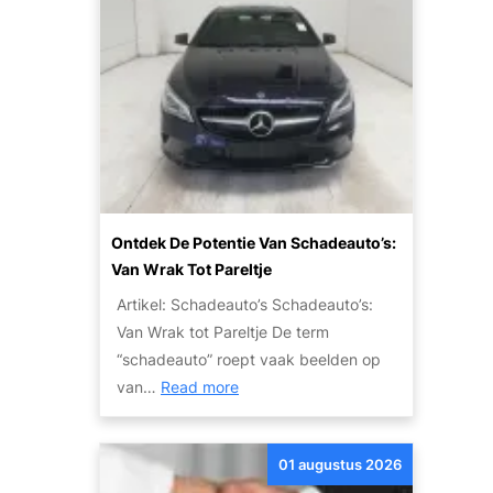
l
b
a
a
r
R
i
j
p
Ontdek De Potentie Van Schadeauto’s:
l
Van Wrak Tot Pareltje
e
Artikel: Schadeauto’s Schadeauto’s:
z
Van Wrak tot Pareltje De term
i
“schadeauto” roept vaak beelden op
e
:
van…
Read more
r
O
:
n
G
01 augustus 2026
t
o