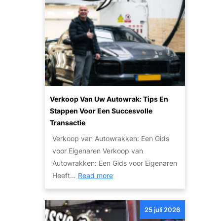
n
n
l
i
p
a
n
l
r
r
a
i
u
n
t
i
e
l
i
e
t
n
Verkoop Van Uw Autowrak: Tips En
v
v
Stappen Voor Een Succesvolle
a
a
Transactie
n
n
Verkoop van Autowrakken: Een Gids
h
j
voor Eigenaren Verkoop van
o
e
Autowrakken: Een Gids voor Eigenaren
g
a
:
Heeft…
Read more
e
u
V
a
t
e
u
o
25 juli 2026
r
t