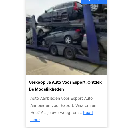
t
T
g
d
i
h
e
p
e
k
s
i
d
e
d
e
n
g
K
S
e
w
t
c
a
a
o
l
p
m
i
p
b
t
e
Verkoop Je Auto Voor Export: Ontdek
i
e
n
De Mogelijkheden
n
i
v
e
Auto Aanbieden voor Export Auto
t
o
e
Aanbieden voor Export: Waarom en
e
o
r
Hoe? Als je overweegt om…
Read
n
r
:
d
more
S
e
V