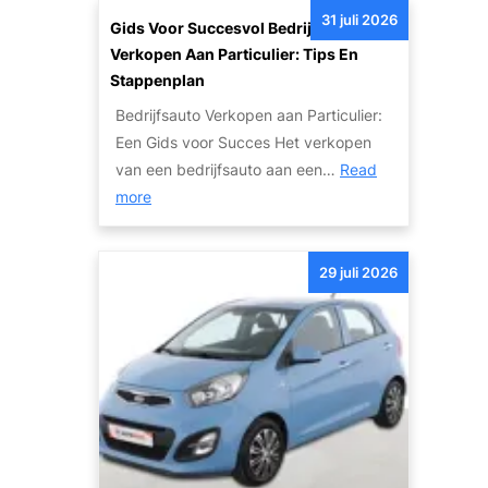
h
e
31 juli 2026
t
Gids Voor Succesvol Bedrijfsauto
a
d
e
Verkopen Aan Particulier: Tips En
d
e
r
Stappenplan
e
h
n
a
Bedrijfsauto Verkopen aan Particulier:
a
a
u
Een Gids voor Succes Het verkopen
n
t
t
van een bedrijfsauto aan een…
Read
d
i
:
o
more
s
o
G
’
A
n
i
s
u
a
29 juli 2026
d
:
t
l
s
V
o
e
v
a
m
A
o
n
e
u
o
W
t
t
r
r
A
o
S
a
u
I
u
k
t
n