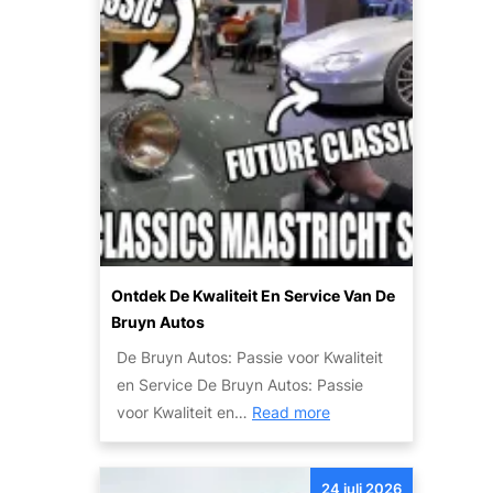
k
o
o
’
o
s
p
:
v
c
a
o
n
m
u
f
w
o
a
r
u
t
Ontdek De Kwaliteit En Service Van De
t
e
Bruyn Autos
o
n
De Bruyn Autos: Passie voor Kwaliteit
w
v
en Service De Bruyn Autos: Passie
r
e
:
voor Kwaliteit en…
Read more
a
i
O
k
l
n
:
i
24 juli 2026