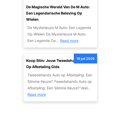
p
d
o
o
De Magische Wereld Van De M Auto:
e
!
m
Een Legendarische Beleving Op
n
a
Wielen
R
u
De Mysterieuze M Auto: Een Legende
e
t
Op Wielen De Mysterieuze M Auto:
v
o
:
Een Legende Op…
Read more
i
H
D
e
i
e
w
e
16 juli 2026
M
Koop Slim: Jouw Tweedehands Auto
:
r
a
Op Afbetaling Gids
B
!
g
e
Tweedehands Auto op Afbetaling: Een
i
t
Slimme Keuze? Tweedehands Auto op
s
r
Afbetaling: Een Slimme Keuze? Veel…
c
:
o
Read more
h
K
u
e
o
w
W
o
b