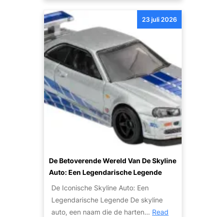
e
e
e
r
n
23 juli 2026
r
v
S
k
i
u
o
c
c
o
e
c
p
v
e
j
a
s
e
n
v
a
D
o
u
e
l
t
B
l
o
r
e
v
u
De Betoverende Wereld Van De Skyline
T
o
y
Auto: Een Legendarische Legende
r
o
n
a
De Iconische Skyline Auto: Een
r
A
n
Legendarische Legende De skyline
e
u
s
auto, een naam die de harten…
Read
x