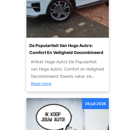
t
n
u
j
a
l
e
u
i
m
t
e
o
o
r
e
’
:
t
s
De Populariteit Van Hoge Auto’s:
T
w
V
Comfort En Veiligheid Gecombineerd
i
e
o
p
Artikel: Hoge Auto’s De Populariteit
t
o
s
van Hoge Auto’s: Comfort en Veiligheid
e
r
e
Gecombineerd Steeds vaker zie…
n
I
n
:
Read more
o
e
S
D
v
d
t
e
e
e
26 juli 2026
a
p
r
r
p
o
h
e
p
p
e
e
e
u
t