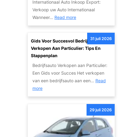
Internationaal Auto Inkoop Export:
a
e
Verkoop uw Auto Internationaal
n
T
:
Wanneer…
Read more
S
w
I
c
e
n
h
e
31 juli 2026
t
Gids Voor Succesvol Bedrijfsauto
a
d
e
Verkopen Aan Particulier: Tips En
d
e
r
Stappenplan
e
h
n
a
Bedrijfsauto Verkopen aan Particulier:
a
a
u
Een Gids voor Succes Het verkopen
n
t
t
van een bedrijfsauto aan een…
Read
d
i
:
o
more
s
o
G
’
A
n
i
s
u
a
29 juli 2026
d
:
t
l
s
V
o
e
v
a
m
A
o
n
e