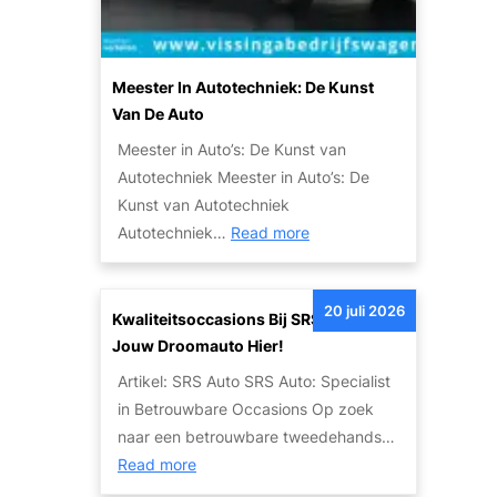
e
i
A
l
u
i
t
Meester In Autotechniek: De Kunst
t
o
Van De Auto
e
:
Meester in Auto’s: De Kunst van
i
E
Autotechniek Meester in Auto’s: De
t
e
Kunst van Autotechniek
s
n
:
Autotechniek…
Read more
o
L
M
p
e
e
l
g
20 juli 2026
e
Kwaliteitsoccasions Bij SRS Auto: Vind
o
e
s
Jouw Droomauto Hier!
s
n
t
s
Artikel: SRS Auto SRS Auto: Specialist
d
e
i
in Betrouwbare Occasions Op zoek
a
r
n
naar een betrouwbare tweedehands…
r
i
g
:
Read more
i
n
e
K