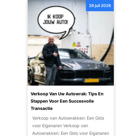
e
e
26 juli 2026
a
p
r
r
p
o
h
e
p
p
e
e
e
u
t
n
n
l
i
p
a
n
l
r
r
a
i
u
n
t
i
e
l
i
e
t
n
Verkoop Van Uw Autowrak: Tips En
v
v
Stappen Voor Een Succesvolle
a
a
Transactie
n
n
Verkoop van Autowrakken: Een Gids
h
j
voor Eigenaren Verkoop van
o
e
Autowrakken: Een Gids voor Eigenaren
g