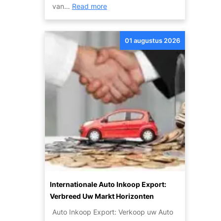
t
:
van…
Read more
r
i
O
:
e
n
G
s
01 augustus 2026
t
o
?
d
e
e
d
k
k
d
o
e
p
P
e
o
e
t
n
e
Z
n
u
t
i
Internationale Auto Inkoop Export:
i
n
Verbreed Uw Markt Horizonten
e
i
Auto Inkoop Export: Verkoop uw Auto
v
g