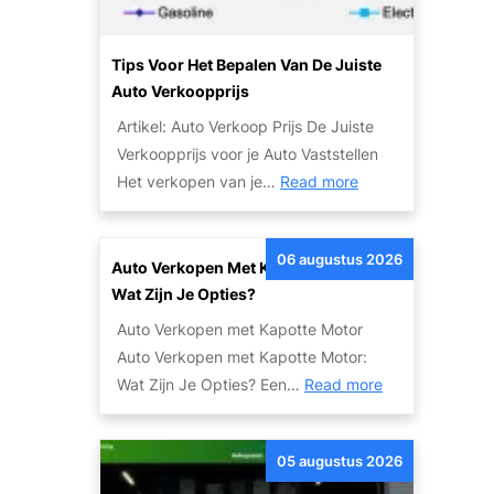
n
G
Tips Voor Het Bepalen Van De Juiste
e
Auto Verkoopprijs
m
Artikel: Auto Verkoop Prijs De Juiste
a
Verkoopprijs voor je Auto Vaststellen
k
:
Het verkopen van je…
Read more
k
T
e
i
l
06 augustus 2026
p
Auto Verkopen Met Kapotte Motor:
i
s
Wat Zijn Je Opties?
j
v
k
Auto Verkopen met Kapotte Motor
o
J
Auto Verkopen met Kapotte Motor:
o
e
:
Wat Zijn Je Opties? Een…
Read more
r
A
A
h
u
u
e
05 augustus 2026
t
t
t
o
o