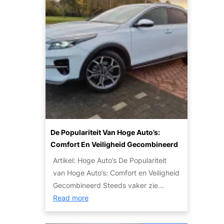
e
u
o
r
s
d
n
t
w
g
t
i
a
e
e
c
t
t
n
u
j
a
l
e
u
i
m
t
e
o
o
r
e
’
:
t
s
De Populariteit Van Hoge Auto’s:
T
w
V
Comfort En Veiligheid Gecombineerd
i
e
o
p
Artikel: Hoge Auto’s De Populariteit
t
o
s
van Hoge Auto’s: Comfort en Veiligheid
e
r
e
Gecombineerd Steeds vaker zie…
n
I
n
:
Read more
o
e
S
D
v
d
t
e