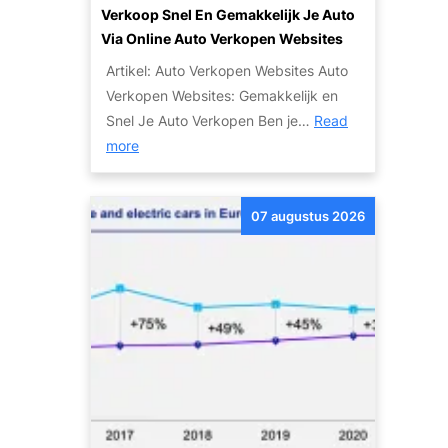
Verkoop Snel En Gemakkelijk Je Auto
Via Online Auto Verkopen Websites
Artikel: Auto Verkopen Websites Auto
Verkopen Websites: Gemakkelijk en
Snel Je Auto Verkopen Ben je…
Read
:
more
V
e
07 augustus 2026
r
k
o
o
p
S
n
e
l
e