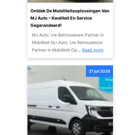
m
W
o
Ontdek De Mobiliteitsoplossingen Van
e
g
MJ Auto – Kwaliteit En Service
r
e
Gegarandeerd!
e
l
MJ Auto: Uw Betrouwbare Partner in
l
i
Mobiliteit MJ Auto: Uw Betrouwbare
d
j
:
Partner in Mobiliteit Op…
Read more
v
k
O
a
h
n
n
e
21 juli 2026
t
d
d
d
e
e
e
S
n
k
k
d
y
e
l
M
i
o
n
b