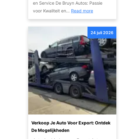
v
en Service De Bruyn Autos: Passie
r
e
:
voor Kwaliteit en…
Read more
a
i
O
k
l
n
:
i
24 juli 2026
t
T
g
d
i
h
e
p
e
k
s
i
d
e
d
e
n
g
K
S
e
w
t
c
a
a
o
l
p
m
i
p
b
t
e
Verkoop Je Auto Voor Export: Ontdek
i
e
n
De Mogelijkheden
n
i
v