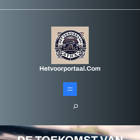
Hetvoorportaal.com
S
e
a
r
DE TOEKOMST VAN