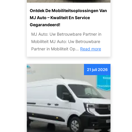
m
W
o
Ontdek De Mobiliteitsoplossingen Van
e
g
MJ Auto – Kwaliteit En Service
r
e
Gegarandeerd!
e
l
MJ Auto: Uw Betrouwbare Partner in
l
i
Mobiliteit MJ Auto: Uw Betrouwbare
d
j
:
Partner in Mobiliteit Op…
Read more
v
k
O
a
h
n
n
e
21 juli 2026
t
d
d
d
e
e
e
S
n
k
k
d
y
e
l
M
i
o
n
b