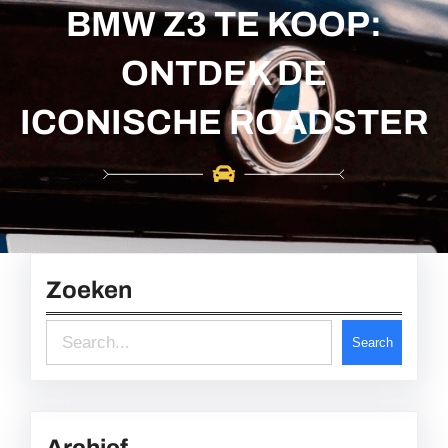
c
BMW Z3 TE KOOP:
h
ONTDEK DE
ICONISCHE ROADSTER
Zoeken
S
Search
e
a
r