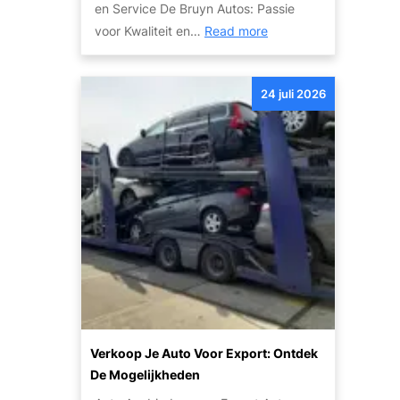
v
en Service De Bruyn Autos: Passie
r
e
:
voor Kwaliteit en…
Read more
a
i
O
k
l
n
:
i
24 juli 2026
t
T
g
d
i
h
e
p
e
k
s
i
d
e
d
e
n
g
K
S
e
w
t
c
a
a
o
l
p
m
i
p
b
t
e
Verkoop Je Auto Voor Export: Ontdek
i
e
n
De Mogelijkheden
n
i
v