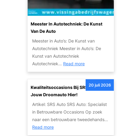
e
i
A
l
u
i
t
Meester In Autotechniek: De Kunst
t
o
Van De Auto
e
:
Meester in Auto’s: De Kunst van
i
E
Autotechniek Meester in Auto’s: De
t
e
Kunst van Autotechniek
s
n
:
Autotechniek…
Read more
o
L
M
p
e
e
l
g
20 juli 2026
e
Kwaliteitsoccasions Bij SRS Auto: Vind
o
e
s
Jouw Droomauto Hier!
s
n
t
s
Artikel: SRS Auto SRS Auto: Specialist
d
e
i
in Betrouwbare Occasions Op zoek
a
r
n
naar een betrouwbare tweedehands…
r
i
g
:
Read more
i
n
e
K