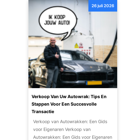
e
e
26 juli 2026
a
p
r
r
p
o
h
e
p
p
e
e
e
u
t
n
n
l
i
p
a
n
l
r
r
a
i
u
n
t
i
e
l
i
e
t
n
Verkoop Van Uw Autowrak: Tips En
v
v
Stappen Voor Een Succesvolle
a
a
Transactie
n
n
Verkoop van Autowrakken: Een Gids
h
j
voor Eigenaren Verkoop van
o
e
Autowrakken: Een Gids voor Eigenaren
g