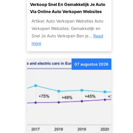
Verkoop Snel En Gemakkelijk Je Auto
Via Online Auto Verkopen Websites
Artikel: Auto Verkopen Websites Auto
Verkopen Websites: Gemakkelijk en
Snel Je Auto Verkopen Ben je…
Read
:
more
V
e
07 augustus 2026
r
k
o
o
p
S
n
e
l
e