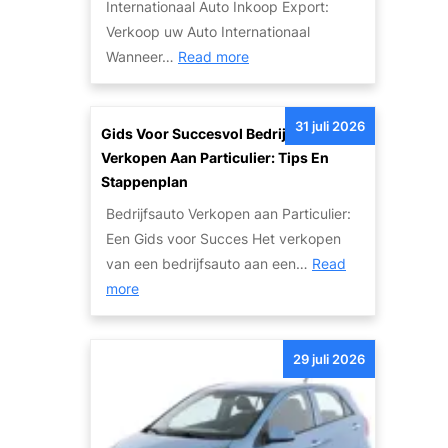
Internationaal Auto Inkoop Export:
a
e
Verkoop uw Auto Internationaal
n
T
:
Wanneer…
Read more
S
w
I
c
e
n
h
e
31 juli 2026
t
Gids Voor Succesvol Bedrijfsauto
a
d
e
Verkopen Aan Particulier: Tips En
d
e
r
Stappenplan
e
h
n
a
Bedrijfsauto Verkopen aan Particulier:
a
a
u
Een Gids voor Succes Het verkopen
n
t
t
van een bedrijfsauto aan een…
Read
d
i
:
o
more
s
o
G
’
A
n
i
s
u
a
29 juli 2026
d
:
t
l
s
V
o
e
v
a
m
A
o
n
e