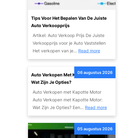
n
G
Tips Voor Het Bepalen Van De Juiste
e
Auto Verkoopprijs
m
Artikel: Auto Verkoop Prijs De Juiste
a
Verkoopprijs voor je Auto Vaststellen
k
:
Het verkopen van je…
Read more
k
T
e
i
l
06 augustus 2026
p
Auto Verkopen Met Kapotte Motor:
i
s
Wat Zijn Je Opties?
j
v
k
Auto Verkopen met Kapotte Motor
o
J
Auto Verkopen met Kapotte Motor:
o
e
:
Wat Zijn Je Opties? Een…
Read more
r
A
A
h
u
u
e
05 augustus 2026
t
t
t
o
o