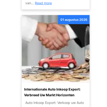
t
:
van…
Read more
r
i
O
:
e
n
G
s
01 augustus 2026
t
o
?
d
e
e
d
k
k
d
o
e
p
P
e
o
e
t
n
e
Z
n
u
t
i
Internationale Auto Inkoop Export:
i
n
Verbreed Uw Markt Horizonten
e
i
Auto Inkoop Export: Verkoop uw Auto
v
g