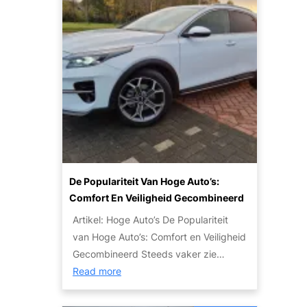
e
u
o
r
s
d
n
t
w
g
t
i
a
e
e
c
t
t
n
u
j
a
l
e
u
i
m
t
e
o
o
r
e
’
:
t
s
De Populariteit Van Hoge Auto’s:
T
w
V
Comfort En Veiligheid Gecombineerd
i
e
o
p
Artikel: Hoge Auto’s De Populariteit
t
o
s
van Hoge Auto’s: Comfort en Veiligheid
e
r
e
Gecombineerd Steeds vaker zie…
n
I
n
:
Read more
o
e
S
D
v
d
t
e