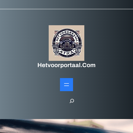
Hetvoorportaal.com
S
e
a
r