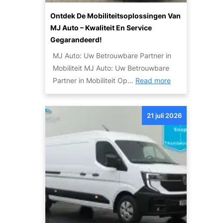
m
W
o
Ontdek De Mobiliteitsoplossingen Van
e
g
MJ Auto – Kwaliteit En Service
r
e
Gegarandeerd!
e
l
MJ Auto: Uw Betrouwbare Partner in
l
i
Mobiliteit MJ Auto: Uw Betrouwbare
d
j
:
Partner in Mobiliteit Op…
Read more
v
k
O
a
h
n
n
e
21 juli 2026
t
d
d
d
e
e
e
S
n
k
k
d
y
e
l
M
i
o
n
b
e