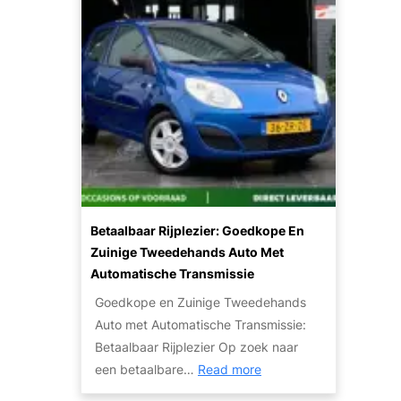
B
V
e
e
p
r
a
k
l
o
e
p
n
e
v
n
a
m
n
e
Betaalbaar Rijplezier: Goedkope En
d
t
Zuinige Tweedehands Auto Met
e
K
Automatische Transmissie
J
a
u
Goedkope en Zuinige Tweedehands
p
i
Auto met Automatische Transmissie:
o
s
Betaalbaar Rijplezier Op zoek naar
t
:
t
een betaalbare…
Read more
t
B
e
e