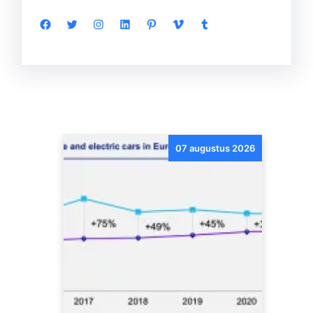
Facebook
Twitter
Instagram
LinkedIn
Pinterest
Vimeo
Tumblr
07 augustus 2026