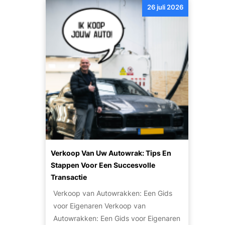
e
e
26 juli 2026
a
p
r
r
p
o
h
e
p
p
e
e
e
u
t
n
n
l
i
p
a
n
l
r
r
a
i
u
n
t
i
e
l
i
e
t
n
Verkoop Van Uw Autowrak: Tips En
v
v
Stappen Voor Een Succesvolle
a
a
Transactie
n
n
Verkoop van Autowrakken: Een Gids
h
j
voor Eigenaren Verkoop van
o
e
Autowrakken: Een Gids voor Eigenaren
g