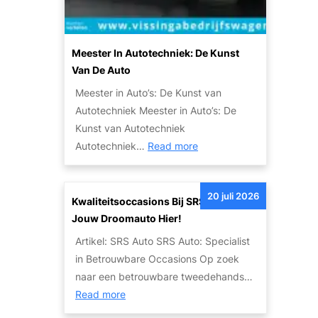
i
A
l
u
i
t
Meester In Autotechniek: De Kunst
t
o
Van De Auto
e
:
Meester in Auto’s: De Kunst van
i
E
Autotechniek Meester in Auto’s: De
t
e
Kunst van Autotechniek
s
n
:
Autotechniek…
Read more
o
L
M
p
e
e
l
g
20 juli 2026
e
Kwaliteitsoccasions Bij SRS Auto: Vind
o
e
s
Jouw Droomauto Hier!
s
n
t
s
Artikel: SRS Auto SRS Auto: Specialist
d
e
i
in Betrouwbare Occasions Op zoek
a
r
n
naar een betrouwbare tweedehands…
r
i
g
:
Read more
i
n
e
K
s