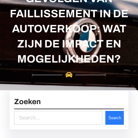
c
h
FAILLISSEMENT IN DE
AUTOVERKOOP: WAT
ZIJN DE IMPACT EN
MOGELIJKHEDEN?
Zoeken
S
Search
e
a