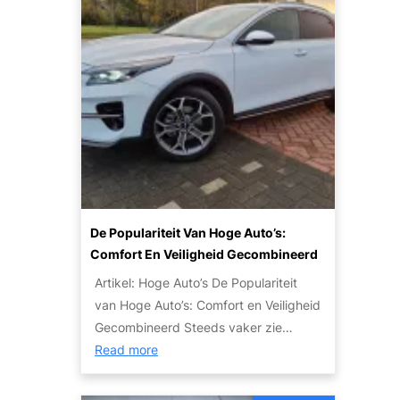
u
o
r
s
d
n
t
w
g
t
i
a
e
e
c
t
t
n
u
j
a
l
e
u
i
m
t
e
o
o
r
e
’
:
t
s
De Populariteit Van Hoge Auto’s:
T
w
V
Comfort En Veiligheid Gecombineerd
i
e
o
p
Artikel: Hoge Auto’s De Populariteit
t
o
s
van Hoge Auto’s: Comfort en Veiligheid
e
r
e
Gecombineerd Steeds vaker zie…
n
I
n
:
Read more
o
e
S
D
v
d
t
e