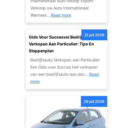
Internationaal Auto Inkoop Export:
a
e
Verkoop uw Auto Internationaal
n
T
:
Wanneer…
Read more
S
w
I
c
e
n
h
e
31 juli 2026
t
Gids Voor Succesvol Bedrijfsauto
a
d
e
Verkopen Aan Particulier: Tips En
d
e
r
Stappenplan
e
h
n
a
Bedrijfsauto Verkopen aan Particulier:
a
a
u
Een Gids voor Succes Het verkopen
n
t
t
van een bedrijfsauto aan een…
Read
d
i
:
o
more
s
o
G
’
A
n
i
s
u
a
29 juli 2026
d
:
t
l
s
V
o
e
v
a
m
A
o
n
e