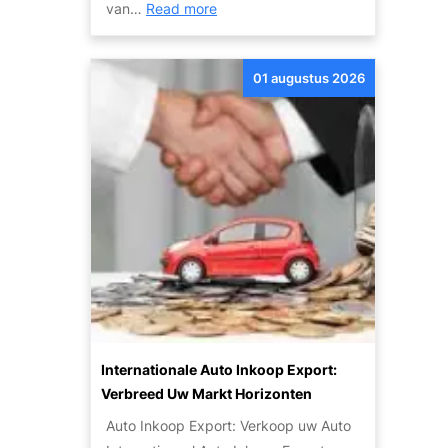
:
van…
Read more
r
i
O
:
e
n
G
s
01 augustus 2026
t
o
?
d
e
e
d
k
k
d
o
e
p
P
e
o
e
t
n
e
Z
n
u
t
i
Internationale Auto Inkoop Export:
i
n
Verbreed Uw Markt Horizonten
e
i
Auto Inkoop Export: Verkoop uw Auto
v
g