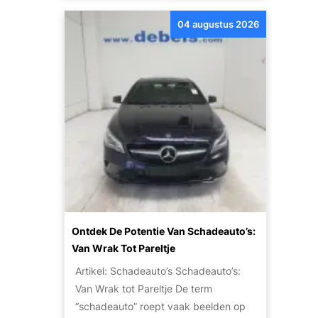
e
A
M
04 augustus 2026
t
u
o
a
t
t
a
o
o
l
V
r
b
e
:
a
r
W
a
k
a
r
o
t
R
o
Z
i
p
i
j
p
j
p
r
n
Ontdek De Potentie Van Schadeauto’s:
l
i
J
Van Wrak Tot Pareltje
e
j
e
Artikel: Schadeauto’s Schadeauto’s:
z
s
O
Van Wrak tot Pareltje De term
i
p
“schadeauto” roept vaak beelden op
e
t