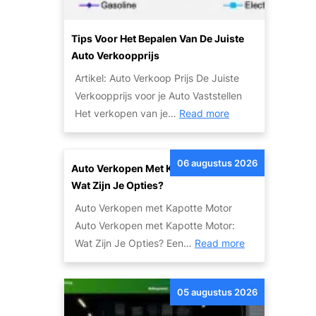
Tips Voor Het Bepalen Van De Juiste
Auto Verkoopprijs
Artikel: Auto Verkoop Prijs De Juiste
Verkoopprijs voor je Auto Vaststellen
:
Het verkopen van je…
Read more
T
i
06 augustus 2026
p
Auto Verkopen Met Kapotte Motor:
s
Wat Zijn Je Opties?
v
Auto Verkopen met Kapotte Motor
o
Auto Verkopen met Kapotte Motor:
o
:
Wat Zijn Je Opties? Een…
Read more
r
A
h
u
e
05 augustus 2026
t
t
o