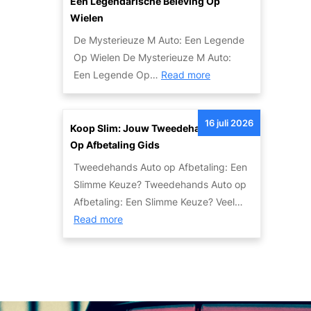
Een Legendarische Beleving Op
n
a
Wielen
R
u
De Mysterieuze M Auto: Een Legende
e
t
Op Wielen De Mysterieuze M Auto:
v
o
:
Een Legende Op…
Read more
i
H
D
e
i
e
w
e
16 juli 2026
M
Koop Slim: Jouw Tweedehands Auto
:
r
a
Op Afbetaling Gids
B
!
g
e
Tweedehands Auto op Afbetaling: Een
i
t
Slimme Keuze? Tweedehands Auto op
s
r
Afbetaling: Een Slimme Keuze? Veel…
c
:
o
Read more
h
K
u
e
o
w
W
o
b
e
p
a
r
S
a