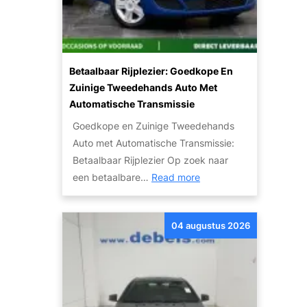
Betaalbaar Rijplezier: Goedkope En
Zuinige Tweedehands Auto Met
Automatische Transmissie
Goedkope en Zuinige Tweedehands
Auto met Automatische Transmissie:
Betaalbaar Rijplezier Op zoek naar
:
een betaalbare…
Read more
B
e
04 augustus 2026
t
a
a
l
b