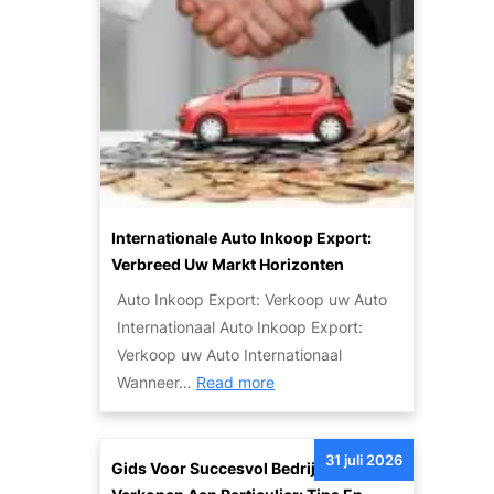
k
k
d
o
e
p
P
e
o
e
t
n
e
Z
n
u
t
i
Internationale Auto Inkoop Export:
i
n
Verbreed Uw Markt Horizonten
e
i
Auto Inkoop Export: Verkoop uw Auto
v
g
Internationaal Auto Inkoop Export:
a
e
Verkoop uw Auto Internationaal
n
T
:
Wanneer…
Read more
S
w
I
c
e
n
h
e
31 juli 2026
t
Gids Voor Succesvol Bedrijfsauto
a
d
e