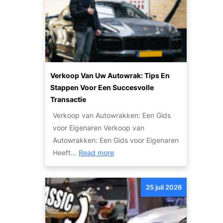
l
r
r
a
i
u
n
t
i
e
l
i
e
t
n
Verkoop Van Uw Autowrak: Tips En
v
v
Stappen Voor Een Succesvolle
a
a
Transactie
n
n
Verkoop van Autowrakken: Een Gids
h
j
voor Eigenaren Verkoop van
o
e
Autowrakken: Een Gids voor Eigenaren
g
a
:
Heeft…
Read more
e
u
V
a
t
e
u
o
25 juli 2026
r
t
k
o
o
’