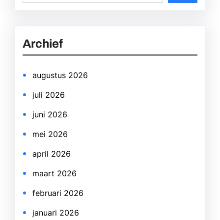
e
a
r
Archief
c
h
augustus 2026
juli 2026
juni 2026
mei 2026
april 2026
maart 2026
februari 2026
januari 2026