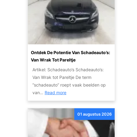
a
a
r
R
i
j
p
Ontdek De Potentie Van Schadeauto’s:
l
Van Wrak Tot Pareltje
e
Artikel: Schadeauto’s Schadeauto’s:
z
Van Wrak tot Pareltje De term
i
“schadeauto” roept vaak beelden op
e
:
van…
Read more
r
O
:
n
G
01 augustus 2026
t
o
d
e
e
d