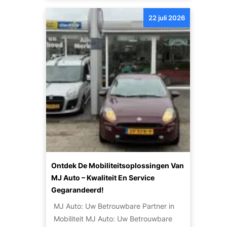
s
t
e
r
22 juli 2026
i
B
t
e
e
:
t
O
o
n
v
t
e
d
r
e
e
k
n
d
d
e
e
m
W
o
Ontdek De Mobiliteitsoplossingen Van
e
g
MJ Auto – Kwaliteit En Service
r
e
Gegarandeerd!
e
l
MJ Auto: Uw Betrouwbare Partner in
l
i
Mobiliteit MJ Auto: Uw Betrouwbare
d
j