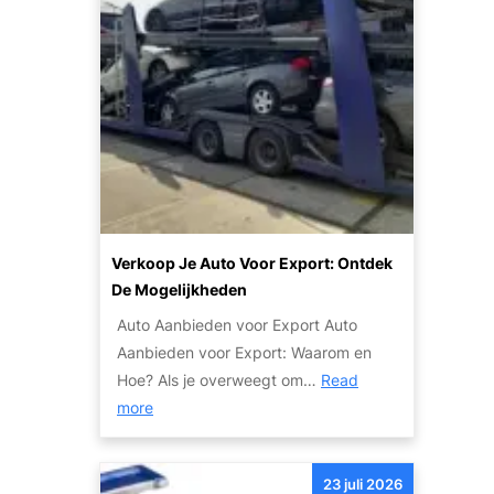
e
p
e
k
s
i
d
e
d
e
n
g
K
S
e
w
t
c
a
a
o
l
p
m
i
p
b
t
e
Verkoop Je Auto Voor Export: Ontdek
i
e
n
De Mogelijkheden
n
i
v
e
Auto Aanbieden voor Export Auto
t
o
e
Aanbieden voor Export: Waarom en
e
o
r
Hoe? Als je overweegt om…
Read
n
r
:
d
more
S
e
V
e
e
e
r
n
23 juli 2026
r