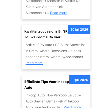
Autotechniek Meester in Auto’s: De
t
e
Kunst van Autotechniek
s
n
:
Autotechniek…
Read more
o
L
M
p
e
e
l
g
20 juli 2026
e
Kwaliteitsoccasions Bij SRS Auto: Vind
o
e
s
Jouw Droomauto Hier!
s
n
t
s
Artikel: SRS Auto SRS Auto: Specialist
d
e
i
in Betrouwbare Occasions Op zoek
a
r
n
naar een betrouwbare tweedehands…
r
i
g
:
Read more
i
n
e
K
s
A
n
w
c
u
19 juli 2026
v
a
Efficiënte Tips Voor Inkoop Van Jouw
h
t
a
l
Auto
e
o
n
i
L
Inkoop Auto: Hoe Verkoop Je Jouw
t
M
t
e
Auto Snel en Gemakkelijk? Inkoop
e
J
e
g
:
Auto: Hoe Verkoop Je…
Read more