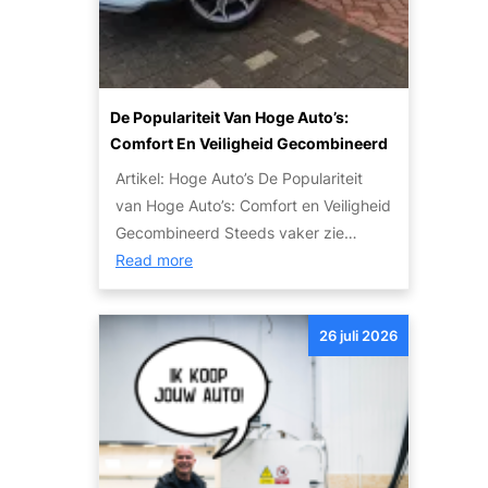
u
i
m
t
e
o
o
r
e
’
:
t
s
De Populariteit Van Hoge Auto’s:
T
w
V
Comfort En Veiligheid Gecombineerd
i
e
o
p
Artikel: Hoge Auto’s De Populariteit
t
o
s
van Hoge Auto’s: Comfort en Veiligheid
e
r
e
Gecombineerd Steeds vaker zie…
n
I
n
:
Read more
o
e
S
D
v
d
t
e
e
e
26 juli 2026
a
p
r
r
p
o
h
e
p
p
e
e
e
u
t
n
n
l
i
p
a
n