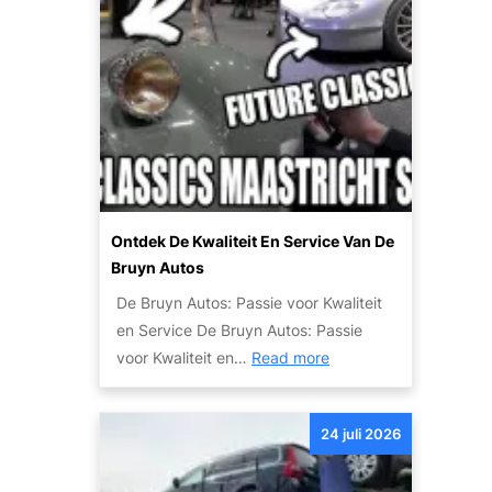
o
s
p
:
v
c
a
o
n
m
u
f
w
o
a
r
u
t
Ontdek De Kwaliteit En Service Van De
t
e
Bruyn Autos
o
n
De Bruyn Autos: Passie voor Kwaliteit
w
v
en Service De Bruyn Autos: Passie
r
e
:
voor Kwaliteit en…
Read more
a
i
O
k
l
n
:
i
24 juli 2026
t
T
g
d
i
h