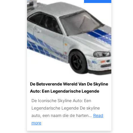
v
S
k
i
u
o
c
c
o
e
c
p
v
e
j
a
s
e
n
v
a
D
o
u
e
l
t
B
l
o
r
e
v
u
De Betoverende Wereld Van De Skyline
T
o
y
Auto: Een Legendarische Legende
r
o
n
a
De Iconische Skyline Auto: Een
r
A
n
Legendarische Legende De skyline
e
u
s
auto, een naam die de harten…
Read
x
t
a
:
more
p
o
c
D
o