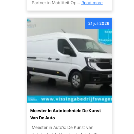
:
Partner in Mobiliteit Op…
Read more
v
k
O
a
h
n
n
e
21 juli 2026
t
d
d
d
e
e
e
S
n
k
k
d
y
e
l
M
i
o
n
b
e
i
A
l
u
i
t
Meester In Autotechniek: De Kunst
t
o
Van De Auto
e
:
Meester in Auto’s: De Kunst van
i
E