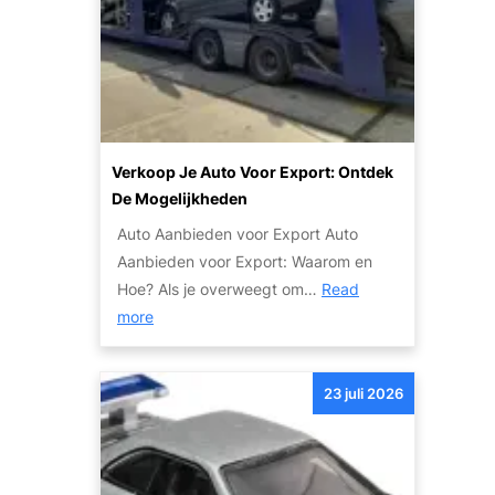
n
g
K
S
e
w
t
c
a
a
o
l
p
m
i
p
b
t
e
Verkoop Je Auto Voor Export: Ontdek
i
e
n
De Mogelijkheden
n
i
v
e
Auto Aanbieden voor Export Auto
t
o
e
Aanbieden voor Export: Waarom en
e
o
r
Hoe? Als je overweegt om…
Read
n
r
:
d
more
S
e
V
e
e
e
r
n
23 juli 2026
r
v
S
k
i
u
o
c
c
o
e