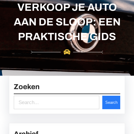
c
VERKOOP JE AUTO
h
AAN DE SLOOP: EEN
PRAKTISCHE GIDS
Zoeken
S
Search
e
a
r