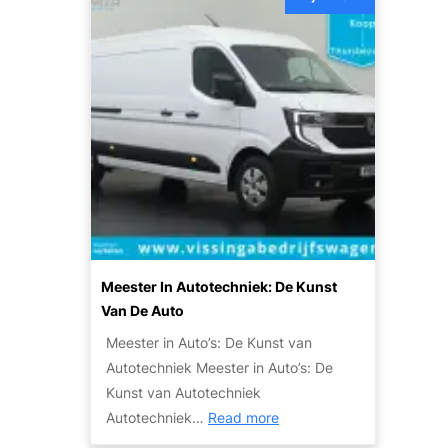
d
d
d
e
e
e
S
n
k
k
d
y
e
l
M
i
o
n
b
e
i
A
l
u
i
t
Meester In Autotechniek: De Kunst
t
o
Van De Auto
e
:
Meester in Auto’s: De Kunst van
i
E
Autotechniek Meester in Auto’s: De
t
e
Kunst van Autotechniek
s
n
:
Autotechniek…
Read more
o
L
M