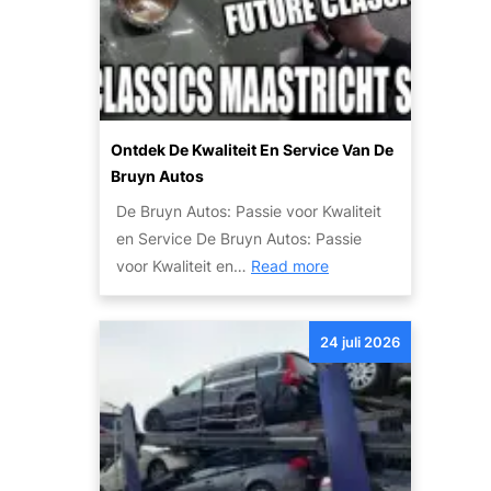
o
n
m
u
f
w
o
a
r
u
t
Ontdek De Kwaliteit En Service Van De
t
e
Bruyn Autos
o
n
De Bruyn Autos: Passie voor Kwaliteit
w
v
en Service De Bruyn Autos: Passie
r
e
:
voor Kwaliteit en…
Read more
a
i
O
k
l
n
:
i
24 juli 2026
t
T
g
d
i
h
e
p
e
k
s
i
d
e
d
e