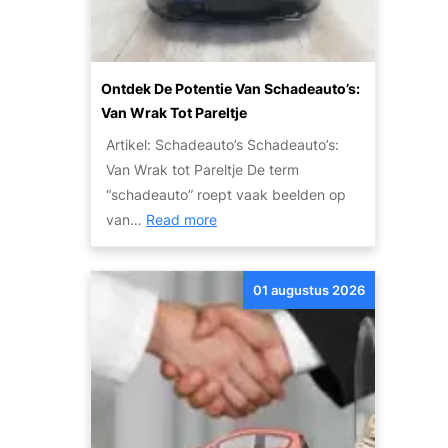
R
o
e
Z
i
p
s
i
j
p
j
p
r
n
Ontdek De Potentie Van Schadeauto’s:
l
i
J
Van Wrak Tot Pareltje
e
j
e
Artikel: Schadeauto’s Schadeauto’s:
z
s
O
Van Wrak tot Pareltje De term
i
p
“schadeauto” roept vaak beelden op
e
t
:
van…
Read more
r
i
O
:
e
n
G
s
01 augustus 2026
t
o
?
d
e
e
d
k
k
d
o
e
p
P