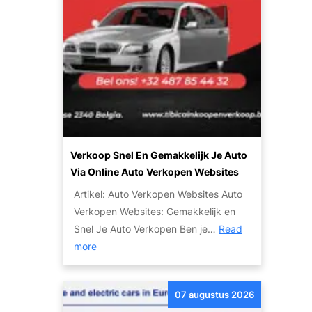
o
p
v
a
n
S
l
o
o
Verkoop Snel En Gemakkelijk Je Auto
p
Via Online Auto Verkopen Websites
m
Artikel: Auto Verkopen Websites Auto
o
Verkopen Websites: Gemakkelijk en
t
Snel Je Auto Verkopen Ben je…
Read
o
:
more
r
V
:
e
T
07 augustus 2026
r
i