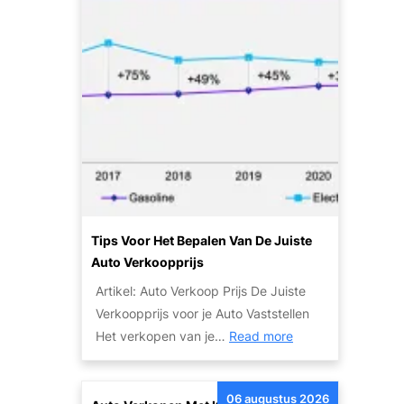
k
p
o
s
o
e
p
n
S
A
n
d
e
v
l
i
e
e
n
s
G
v
Tips Voor Het Bepalen Van De Juiste
e
o
Auto Verkoopprijs
m
o
Artikel: Auto Verkoop Prijs De Juiste
a
r
Verkoopprijs voor je Auto Vaststellen
k
e
:
Het verkopen van je…
Read more
k
e
T
e
n
i
l
S
06 augustus 2026
p