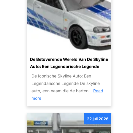
c
p
v
e
j
a
s
e
n
v
a
D
o
u
e
l
t
B
l
o
r
e
v
u
De Betoverende Wereld Van De Skyline
T
o
y
Auto: Een Legendarische Legende
r
o
n
a
De Iconische Skyline Auto: Een
r
A
n
Legendarische Legende De skyline
e
u
s
auto, een naam die de harten…
Read
x
t
a
:
more
p
o
c
D
o
s
t
e
r
22 juli 2026
i
B
t
e
e
: