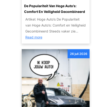
:
t
s
De Populariteit Van Hoge Auto’s:
T
w
V
Comfort En Veiligheid Gecombineerd
i
e
o
p
Artikel: Hoge Auto’s De Populariteit
t
o
s
van Hoge Auto’s: Comfort en Veiligheid
e
r
e
Gecombineerd Steeds vaker zie…
n
I
n
:
Read more
o
e
S
D
v
d
t
e
e
e
26 juli 2026
a
p
r
r
p
o
h
e
p
p
e
e
e
u
t
n
n
l
i
p
a
n
l
r
r
a
i
u
n
t
i