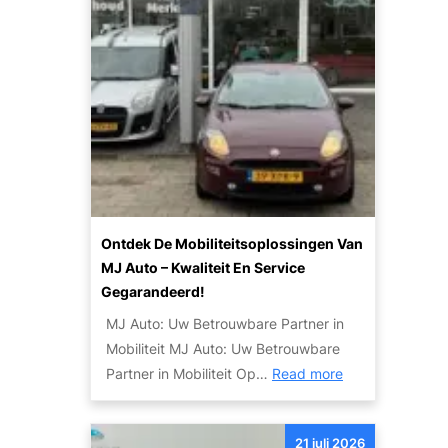
t
O
o
n
v
t
e
d
r
e
e
k
n
d
d
e
e
m
W
o
Ontdek De Mobiliteitsoplossingen Van
e
g
MJ Auto – Kwaliteit En Service
r
e
Gegarandeerd!
e
l
MJ Auto: Uw Betrouwbare Partner in
l
i
Mobiliteit MJ Auto: Uw Betrouwbare
d
j
:
Partner in Mobiliteit Op…
Read more
v
k
O
a
h
n
n
e
21 juli 2026
t