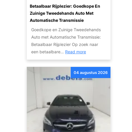
n
A
e
i
Betaalbaar Rijplezier: Goedkope En
d
u
t
e
Zuinige Tweedehands Auto Met
e
t
K
Automatische Transmissie
J
o
a
u
Goedkope en Zuinige Tweedehands
V
p
i
Auto met Automatische Transmissie:
e
o
s
Betaalbaar Rijplezier Op zoek naar
r
t
:
t
een betaalbare…
Read more
k
t
B
e
o
e
e
A
p
M
04 augustus 2026
t
u
e
o
a
t
n
t
a
o
W
o
l
V
e
r
b
e
b
:
a
r
s
W
a
k
i
a
r
o
t
t