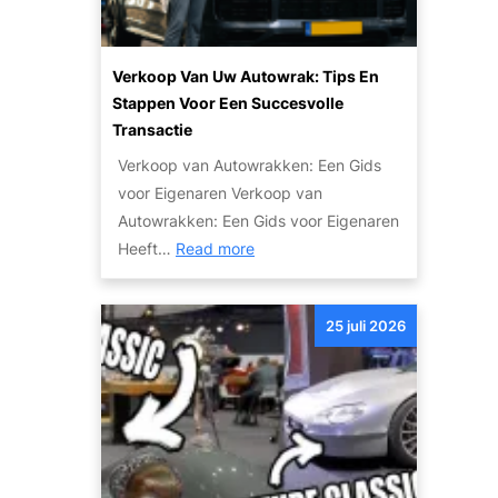
e
l
i
e
t
n
Verkoop Van Uw Autowrak: Tips En
v
v
Stappen Voor Een Succesvolle
a
a
Transactie
n
n
Verkoop van Autowrakken: Een Gids
h
j
voor Eigenaren Verkoop van
o
e
Autowrakken: Een Gids voor Eigenaren
g
a
:
Heeft…
Read more
e
u
V
a
t
e
u
o
25 juli 2026
r
t
k
o
o
’
o
s
p
:
v
c
a