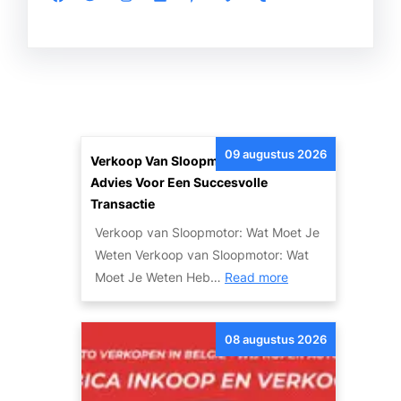
09 augustus 2026
Verkoop Van Sloopmotor: Tips En
Advies Voor Een Succesvolle
Transactie
Verkoop van Sloopmotor: Wat Moet Je
Weten Verkoop van Sloopmotor: Wat
:
Moet Je Weten Heb…
Read more
V
e
08 augustus 2026
r
k
o