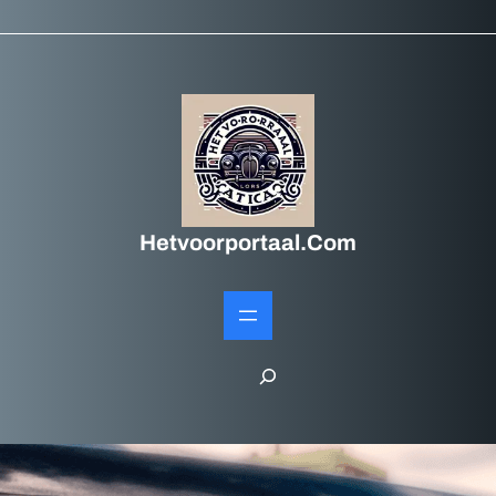
Hetvoorportaal.com
S
e
a
r