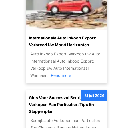
e
o
e
t
n
e
Z
n
u
t
i
Internationale Auto Inkoop Export:
i
n
Verbreed Uw Markt Horizonten
e
i
Auto Inkoop Export: Verkoop uw Auto
v
g
Internationaal Auto Inkoop Export:
a
e
Verkoop uw Auto Internationaal
n
T
:
Wanneer…
Read more
S
w
I
c
e
n
h
e
31 juli 2026
t
Gids Voor Succesvol Bedrijfsauto
a
d
e
Verkopen Aan Particulier: Tips En
d
e
r
Stappenplan
e
h
n
a
Bedrijfsauto Verkopen aan Particulier:
a
a
u
Een Gids voor Succes Het verkopen