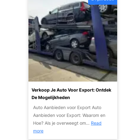
t
T
g
d
i
h
e
p
e
k
s
i
d
e
d
e
n
g
K
S
e
w
t
c
a
a
o
l
p
m
i
p
b
t
e
Verkoop Je Auto Voor Export: Ontdek
i
e
n
De Mogelijkheden
n
i
v
e
Auto Aanbieden voor Export Auto
t
o
e
Aanbieden voor Export: Waarom en
e
o
r
Hoe? Als je overweegt om…
Read
n
r
:
d
more
S
e
V