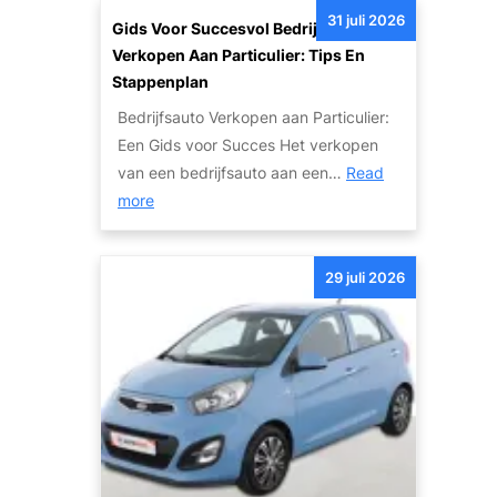
h
e
31 juli 2026
t
Gids Voor Succesvol Bedrijfsauto
a
d
e
Verkopen Aan Particulier: Tips En
d
e
r
Stappenplan
e
h
n
a
Bedrijfsauto Verkopen aan Particulier:
a
a
u
Een Gids voor Succes Het verkopen
n
t
t
van een bedrijfsauto aan een…
Read
d
i
:
o
more
s
o
G
’
A
n
i
s
u
a
29 juli 2026
d
:
t
l
s
V
o
e
v
a
m
A
o
n
e
u
o
W
t
t
r
r
A
o
S
a
u
I
u
k
t
n