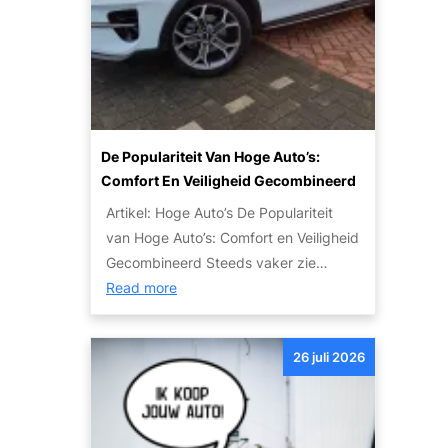
t
n
u
j
a
l
e
u
i
m
t
e
o
o
r
e
’
:
t
s
De Populariteit Van Hoge Auto’s:
T
w
V
Comfort En Veiligheid Gecombineerd
i
e
o
p
Artikel: Hoge Auto’s De Populariteit
t
o
s
van Hoge Auto’s: Comfort en Veiligheid
e
r
e
Gecombineerd Steeds vaker zie…
n
I
n
:
Read more
o
e
S
D
v
d
t
e
e
e
26 juli 2026
a
p
r
r
p
o
h
e
p
p
e
e
e
u
t