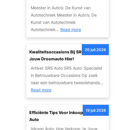
e
:
Meester in Auto’s: De Kunst van
i
E
Autotechniek Meester in Auto’s: De
t
e
Kunst van Autotechniek
s
n
:
Autotechniek…
Read more
o
L
M
p
e
e
l
g
20 juli 2026
e
Kwaliteitsoccasions Bij SRS Auto: Vind
o
e
s
Jouw Droomauto Hier!
s
n
t
s
Artikel: SRS Auto SRS Auto: Specialist
d
e
i
in Betrouwbare Occasions Op zoek
a
r
n
naar een betrouwbare tweedehands…
r
i
g
:
Read more
i
n
e
K
s
A
n
w
c
u
19 juli 2026
v
a
Efficiënte Tips Voor Inkoop Van Jouw
h
t
a
l
Auto
e
o
n
i
L
Inkoop Auto: Hoe Verkoop Je Jouw