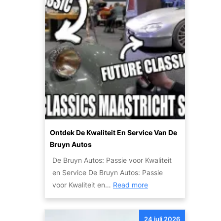
k
o
o
’
o
s
p
:
v
c
a
o
n
m
u
f
w
o
a
r
u
t
Ontdek De Kwaliteit En Service Van De
t
e
Bruyn Autos
o
n
De Bruyn Autos: Passie voor Kwaliteit
w
v
en Service De Bruyn Autos: Passie
r
e
:
voor Kwaliteit en…
Read more
a
i
O
k
l
n
:
i
24 juli 2026