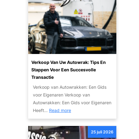
n
n
l
i
p
a
n
l
r
r
a
i
u
n
t
i
e
l
i
e
t
n
Verkoop Van Uw Autowrak: Tips En
v
v
Stappen Voor Een Succesvolle
a
a
Transactie
n
n
Verkoop van Autowrakken: Een Gids
h
j
voor Eigenaren Verkoop van
o
e
Autowrakken: Een Gids voor Eigenaren
g
a
:
Heeft…
Read more
e
u
V
a
t
e
u
o
25 juli 2026
r
t