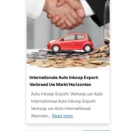
d
e
e
d
k
k
d
o
e
p
P
e
o
e
t
n
e
Z
n
u
t
i
Internationale Auto Inkoop Export:
i
n
Verbreed Uw Markt Horizonten
e
i
Auto Inkoop Export: Verkoop uw Auto
v
g
Internationaal Auto Inkoop Export:
a
e
Verkoop uw Auto Internationaal
n
T
:
Wanneer…
Read more
S
w
I
c
e
n