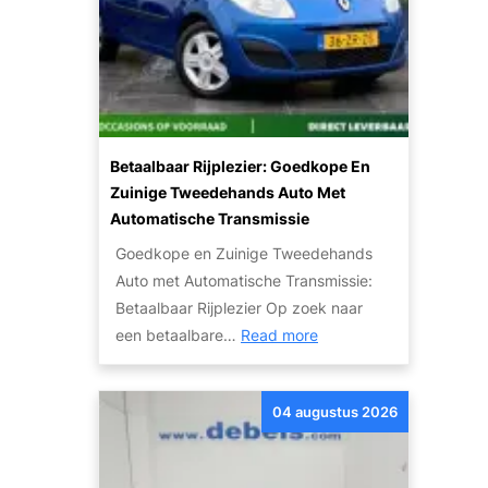
Betaalbaar Rijplezier: Goedkope En
Zuinige Tweedehands Auto Met
Automatische Transmissie
Goedkope en Zuinige Tweedehands
Auto met Automatische Transmissie:
Betaalbaar Rijplezier Op zoek naar
:
een betaalbare…
Read more
B
e
04 augustus 2026
t
a
a