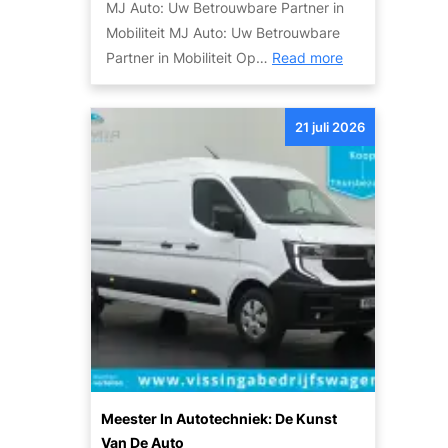
MJ Auto: Uw Betrouwbare Partner in
l
i
Mobiliteit MJ Auto: Uw Betrouwbare
d
j
:
Partner in Mobiliteit Op…
Read more
v
k
O
a
h
n
n
e
21 juli 2026
t
d
d
d
e
e
e
S
n
k
k
d
y
e
l
M
i
o
n
b
e
i
A
l
u
i
t
Meester In Autotechniek: De Kunst
t
o
Van De Auto