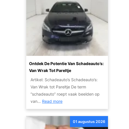
l
b
a
a
r
R
i
j
p
Ontdek De Potentie Van Schadeauto’s:
l
Van Wrak Tot Pareltje
e
Artikel: Schadeauto’s Schadeauto’s:
z
Van Wrak tot Pareltje De term
i
“schadeauto” roept vaak beelden op
e
:
van…
Read more
r
O
:
n
G
01 augustus 2026
t
o