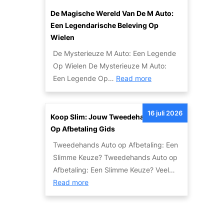
p
d
o
o
De Magische Wereld Van De M Auto:
e
!
m
Een Legendarische Beleving Op
n
a
Wielen
R
u
De Mysterieuze M Auto: Een Legende
e
t
Op Wielen De Mysterieuze M Auto:
v
o
:
Een Legende Op…
Read more
i
H
D
e
i
e
w
e
16 juli 2026
M
Koop Slim: Jouw Tweedehands Auto
:
r
a
Op Afbetaling Gids
B
!
g
e
Tweedehands Auto op Afbetaling: Een
i
t
Slimme Keuze? Tweedehands Auto op
s
r
Afbetaling: Een Slimme Keuze? Veel…
c
:
o
Read more
h
K
u
e
o
w
W
o
b