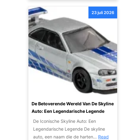
e
e
e
r
n
23 juli 2026
r
v
S
k
i
u
o
c
c
o
e
c
p
v
e
j
a
s
e
n
v
a
D
o
u
e
l
t
B
l
o
r
e
v
u
De Betoverende Wereld Van De Skyline
T
o
y
Auto: Een Legendarische Legende
r
o
n
a
De Iconische Skyline Auto: Een
r
A
n
Legendarische Legende De skyline
e
u
s
auto, een naam die de harten…
Read
x