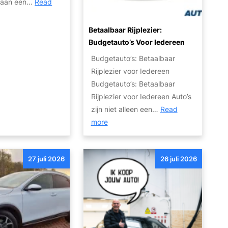
o aan een…
Read
n
t
Betaalbaar Rijplezier:
i
Budgetauto’s Voor Iedereen
e
Budgetauto’s: Betaalbaar
v
Rijplezier voor Iedereen
a
Budgetauto’s: Betaalbaar
n
Rijplezier voor Iedereen Auto’s
S
zijn niet alleen een…
Read
c
:
more
h
B
a
e
d
27 juli 2026
26 juli 2026
t
e
a
a
a
u
l
t
b
o
a
’