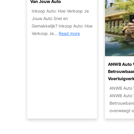
t
Van Jouw Auto
c
e
e
e
Inkoop Auto: Hoe Verkoop Je
k
r
v
Jouw Auto Snel en
d
i
a
Gemakkelijk? Inkoop Auto: Hoe
e
n
n
:
Verkoop Je…
Read more
M
A
D
E
o
u
e
f
b
t
B
f
i
o
r
i
ANWB Auto V
l
t
u
c
Betrouwbaar
i
e
y
i
Voertuigver
t
c
n
ë
ANWB Auto 
e
h
A
n
ANWB Auto 
i
n
u
t
Betrouwbare 
t
i
t
e
overweegt 
s
e
o
T
o
k
s
i
p
:
p