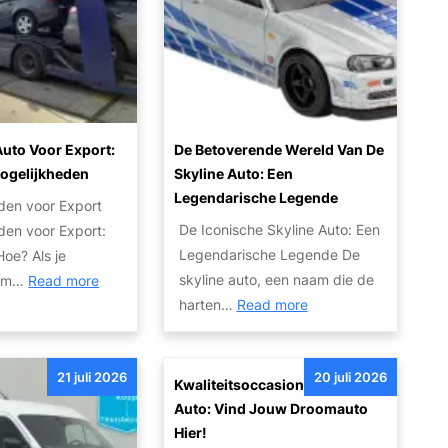
l
p
t
j
a
v
a
e
r
a
u
i
n
t
t
u
o
e
w
’
uto Voor Export:
De Betoverende Wereld Van De
i
a
s
ogelijkheden
Skyline Auto: Een
t
u
V
Legendarische Legende
den voor Export
v
t
o
De Iconische Skyline Auto: Een
den voor Export:
a
o
o
Legendarische Legende De
oe? Als je
n
w
r
:
skyline auto, een naam die de
 om…
Read more
h
r
I
:
V
harten…
Read more
o
a
e
D
e
g
k
d
e
r
e
:
e
21 juli 2026
20 juli 2026
B
k
Kwaliteitsoccasions Bij SRS
a
T
r
e
o
Auto: Vind Jouw Droomauto
u
i
e
t
o
Hier!
t
p
e