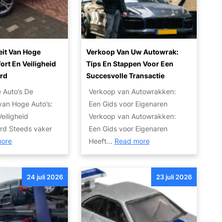
a
s
r
:
R
V
i
a
eit Van Hoge
Verkoop Van Uw Autowrak:
j
n
ort En Veiligheid
Tips En Stappen Voor Een
p
W
rd
Succesvolle Transactie
l
r
e Auto’s De
Verkoop van Autowrakken:
e
a
 van Hoge Auto’s:
Een Gids voor Eigenaren
z
k
eiligheid
Verkoop van Autowrakken:
i
t
rd Steeds vaker
Een Gids voor Eigenaren
e
o
:
:
more
Heeft…
Read more
r
t
D
V
:
P
e
e
B
a
24 juli 2026
23 juli 2026
p
r
u
r
o
k
d
e
p
o
g
l
u
o
e
t