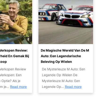
e
O
g
u
a
S
n
h
c
s
k
t
e
c
i
y
d
i
e
o
l
e
d
s
n
i
k
g
v
s
n
d
e
o
b
e
e
c
l
i
A
m
erkopen Review:
De Magische Wereld Van De M
o
l
j
u
o
heid En Gemak Bij
Auto: Een Legendarische
m
e
S
t
g
koop
Beleving Op Wielen
b
T
R
o
e
i
r
S
Verkopen Review
De Mysterieuze M Auto: Een
:
l
n
a
A
Verkopen: Een
Legende Op Wielen De
E
i
e
n
u
Optie? Als je
Mysterieuze M Auto: Een
e
j
e
s
t
:
:
om je…
Read more
Legende Op…
Read more
n
k
r
a
o
A
D
L
h
d
c
:
N
e
e
e
t
V
W
M