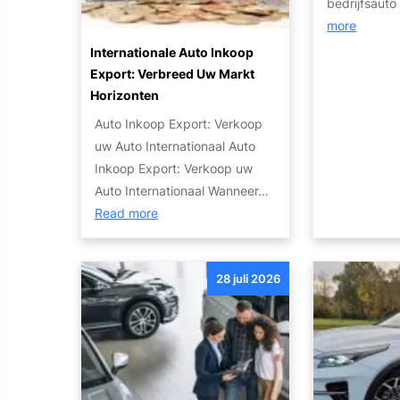
bedrijfsaut
o
R
:
more
t
i
G
Internationale Auto Inkoop
o
j
i
Export: Verbreed Uw Markt
r
p
d
Horizonten
:
l
s
W
Auto Inkoop Export: Verkoop
e
v
a
uw Auto Internationaal Auto
z
o
t
Inkoop Export: Verkoop uw
i
o
Z
Auto Internationaal Wanneer…
e
r
:
i
Read more
r
S
I
j
:
u
n
n
G
c
t
28 juli 2026
J
o
c
e
e
e
e
r
O
d
s
n
p
k
v
a
t
o
o
t
i
p