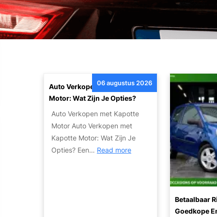
06 augustus 2026
Auto Verkopen Met Kapotte
Motor: Wat Zijn Je Opties?
Auto Verkopen met Kapotte
Motor Auto Verkopen met
Kapotte Motor: Wat Zijn Je
:
Opties? Een…
Read more
A
u
t
o
Betaalbaar Ri
V
Goedkope En