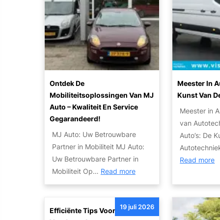
d
T
i
k
s
e
i
n
t
c
K
p
r
H
h
w
s
u
o
e
a
e
i
r
T
l
n
l
i
r
i
S
e
z
Ontdek De
Meester In A
a
t
t
n
o
Mobiliteitsoplossingen Van MJ
Kunst Van D
n
e
a
v
Auto – Kwaliteit En Service
n
s
Meester in A
i
p
a
Gegarandeerd!
t
m
van Autotec
t
p
n
e
MJ Auto: Uw Betrouwbare
i
Auto’s: De K
e
e
j
n
Partner in Mobiliteit MJ Auto:
s
Autotechnie
n
n
e
Uw Betrouwbare Partner in
s
:
Read more
S
p
a
:
Mobiliteit Op…
Read more
i
e
l
u
O
e
e
r
a
t
n
e
v
n
o
19 juli 2026
t
s
Efficiënte Tips Voor Inkoop
i
d