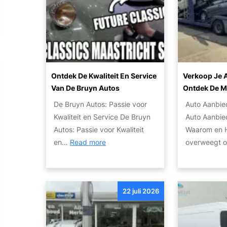
p
j
p
n
e
e
o
d
n
m
r
s
a
o
t
A
a
e
:
u
n
t
V
t
Ontdek De Kwaliteit En Service
Verkoop Je A
P
w
e
o
Van De Bruyn Autos
Ontdek De M
a
e
r
m
De Bruyn Autos: Passie voor
Auto Aanbie
r
t
b
e
Kwaliteit en Service De Bruyn
Auto Aanbie
t
e
r
t
Autos: Passie voor Kwaliteit
Waarom en H
i
n
e
A
:
en…
Read more
overweegt
c
o
e
u
O
u
v
d
t
n
l
e
u
o
t
i
r
w
m
22 juli 2026
d
e
h
M
a
e
r
e
a
t
k
:
t
r
i