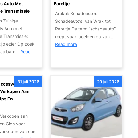
s Auto Met
Pareltje
e Transmissie
Artikel: Schadeauto’s
 Zuinige
Schadeauto’s: Van Wrak tot
s Auto met
Pareltje De term “schadeauto”
e Transmissie:
roept vaak beelden op van…
ijplezier Op zoek
:
Read more
taalbare…
Read
O
n
t
d
31 juli 2026
29 juli 2026
e
uccesvol
k
o Verkopen Aan
d
Tips En
e
n
P
o Verkopen aan
o
Een Gids voor
t
verkopen van een
e