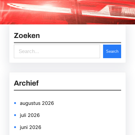
Zoeken
S
Search
e
a
r
Archief
c
h
augustus 2026
juli 2026
juni 2026