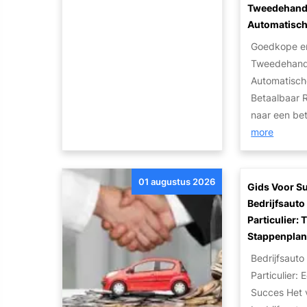
e
Tweedehand
r
Automatisch
k
Goedkope en
o
Tweedehand
p
Automatisch
e
Betaalbaar R
n
naar een be
m
:
more
e
B
t
e
K
01 augustus 2026
t
Gids Voor S
a
a
Bedrijfsaut
p
a
Particulier: 
o
l
Stappenpla
t
b
Bedrijfsaut
t
a
Particulier: 
e
a
Succes Het 
M
r