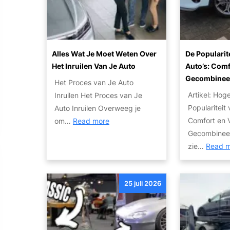
l
i
e
e
B
o
s
e
e
n
?
n
d
a
Z
Alles Wat Je Moet Weten Over
De Popularit
r
l
u
Het Inruilen Van Je Auto
Auto’s: Comf
i
e
i
Gecombinee
j
Het Proces van Je Auto
A
n
f
Artikel: Hog
Inruilen Het Proces van Je
u
i
s
Populariteit
Auto Inruilen Overweeg je
t
g
a
:
Comfort en V
om…
Read more
o
e
u
A
Gecombinee
I
T
t
l
zie…
Read 
n
w
o
l
k
e
V
e
o
e
e
25 juli 2026
s
o
d
r
w
p
e
k
a
E
h
o
t
x
a