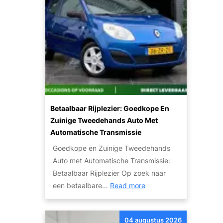
e
p
r
a
k
l
o
e
p
n
e
v
n
a
m
n
e
Betaalbaar Rijplezier: Goedkope En
d
t
Zuinige Tweedehands Auto Met
e
K
Automatische Transmissie
J
a
u
Goedkope en Zuinige Tweedehands
p
i
Auto met Automatische Transmissie:
o
s
Betaalbaar Rijplezier Op zoek naar
t
:
t
een betaalbare…
Read more
t
B
e
e
e
A
M
04 augustus 2026
t
u