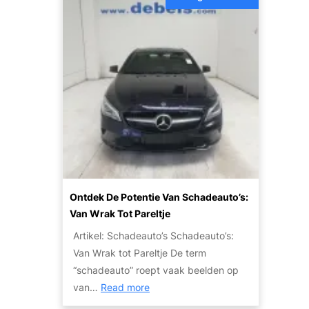
o
a
t
t
a
o
o
l
V
r
b
e
:
a
r
W
a
k
a
r
o
t
R
o
Z
i
p
i
j
p
j
p
r
n
Ontdek De Potentie Van Schadeauto’s:
l
i
J
Van Wrak Tot Pareltje
e
j
e
Artikel: Schadeauto’s Schadeauto’s:
z
s
O
Van Wrak tot Pareltje De term
i
p
“schadeauto” roept vaak beelden op
e
t
:
van…
Read more
r
i
O