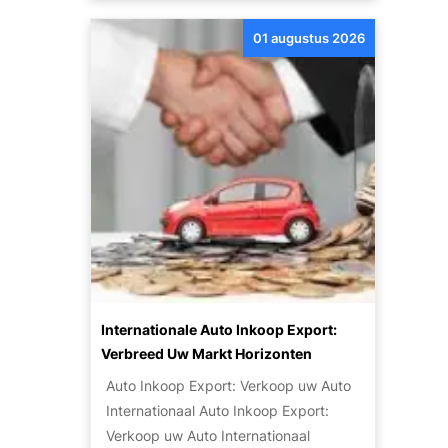
:
e
n
G
s
01 augustus 2026
t
o
?
d
e
e
d
k
k
d
o
e
p
P
e
o
e
t
n
e
Z
n
u
t
i
Internationale Auto Inkoop Export:
i
n
Verbreed Uw Markt Horizonten
e
i
Auto Inkoop Export: Verkoop uw Auto
v
g
Internationaal Auto Inkoop Export:
a
e
Verkoop uw Auto Internationaal
n