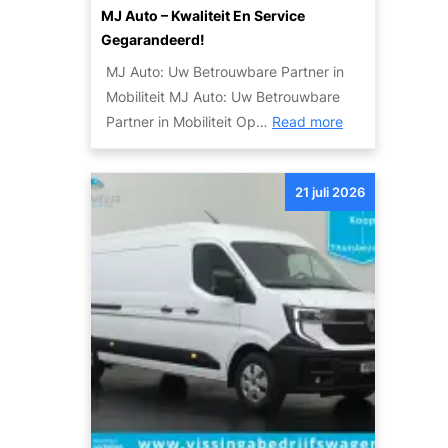
e
g
MJ Auto – Kwaliteit En Service
r
e
Gegarandeerd!
e
l
MJ Auto: Uw Betrouwbare Partner in
l
i
Mobiliteit MJ Auto: Uw Betrouwbare
d
j
:
Partner in Mobiliteit Op…
Read more
v
k
O
a
h
n
n
e
21 juli 2026
t
d
d
d
e
e
e
S
n
k
k
d
y
e
l
M
i
o
n
b
e
i
A
l