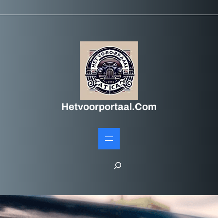
Hetvoorportaal.com
S
e
a
r