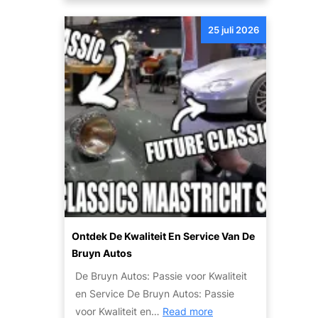
a
t
e
u
o
25 juli 2026
r
t
k
o
o
’
o
s
p
:
v
c
a
o
n
m
u
f
w
o
a
r
u
t
Ontdek De Kwaliteit En Service Van De
t
e
Bruyn Autos
o
n
De Bruyn Autos: Passie voor Kwaliteit
w
v
en Service De Bruyn Autos: Passie
r
e
:
voor Kwaliteit en…
Read more
a