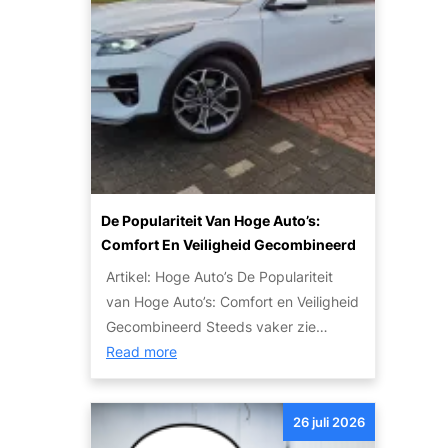
w
g
t
i
a
e
e
c
t
t
n
u
j
a
l
e
u
i
m
t
e
o
o
r
e
’
:
t
s
De Populariteit Van Hoge Auto’s:
T
w
V
Comfort En Veiligheid Gecombineerd
i
e
o
p
Artikel: Hoge Auto’s De Populariteit
t
o
s
van Hoge Auto’s: Comfort en Veiligheid
e
r
e
Gecombineerd Steeds vaker zie…
n
I
n
:
Read more
o
e
S
D
v
d
t
e
e
e
26 juli 2026
a
p
r
r