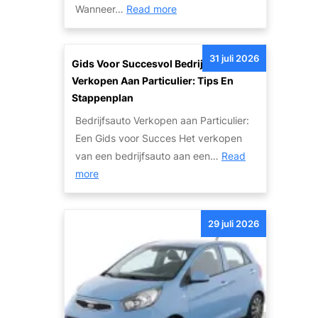
T
:
Wanneer…
Read more
S
w
I
c
e
n
h
e
31 juli 2026
t
Gids Voor Succesvol Bedrijfsauto
a
d
e
Verkopen Aan Particulier: Tips En
d
e
r
Stappenplan
e
h
n
a
Bedrijfsauto Verkopen aan Particulier:
a
a
u
Een Gids voor Succes Het verkopen
n
t
t
van een bedrijfsauto aan een…
Read
d
i
:
o
more
s
o
G
’
A
n
i
s
u
a
29 juli 2026
d
:
t
l
s
V
o
e
v
a
m
A
o
n
e
u
o
W
t
t
r
r