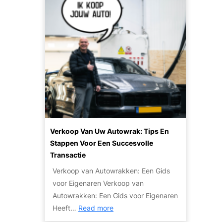
p
o
h
e
p
p
e
e
e
u
t
n
n
l
i
p
a
n
l
r
r
a
i
u
n
t
i
e
l
i
e
t
n
Verkoop Van Uw Autowrak: Tips En
v
v
Stappen Voor Een Succesvolle
a
a
Transactie
n
n
Verkoop van Autowrakken: Een Gids
h
j
voor Eigenaren Verkoop van
o
e
Autowrakken: Een Gids voor Eigenaren
g
a
:
Heeft…
Read more
e
u
V