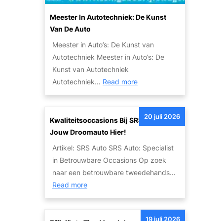
u
i
t
Meester In Autotechniek: De Kunst
t
o
Van De Auto
e
:
Meester in Auto’s: De Kunst van
i
E
Autotechniek Meester in Auto’s: De
t
e
Kunst van Autotechniek
s
n
:
Autotechniek…
Read more
o
L
M
p
e
e
l
g
20 juli 2026
e
Kwaliteitsoccasions Bij SRS Auto: Vind
o
e
s
Jouw Droomauto Hier!
s
n
t
s
Artikel: SRS Auto SRS Auto: Specialist
d
e
i
in Betrouwbare Occasions Op zoek
a
r
n
naar een betrouwbare tweedehands…
r
i
g
:
Read more
i
n
e
K
s
A
n
w
c
u
19 juli 2026
v