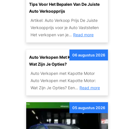
Tips Voor Het Bepalen Van De Juiste
Auto Verkoopprijs
Artikel: Auto Verkoop Prijs De Juiste
Verkoopprijs voor je Auto Vaststellen
:
Het verkopen van je…
Read more
T
i
06 augustus 2026
p
Auto Verkopen Met Kapotte Motor:
s
Wat Zijn Je Opties?
v
Auto Verkopen met Kapotte Motor
o
Auto Verkopen met Kapotte Motor:
o
:
Wat Zijn Je Opties? Een…
Read more
r
A
h
u
e
05 augustus 2026
t
t
o
B
V
e