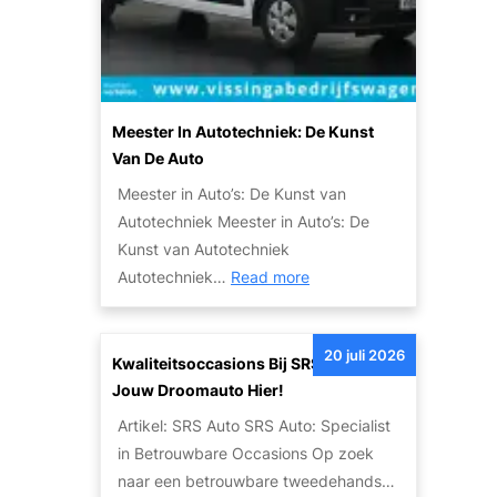
o
n
b
e
i
A
l
u
i
t
Meester In Autotechniek: De Kunst
t
o
Van De Auto
e
:
Meester in Auto’s: De Kunst van
i
E
Autotechniek Meester in Auto’s: De
t
e
Kunst van Autotechniek
s
n
:
Autotechniek…
Read more
o
L
M
p
e
e
l
g
20 juli 2026
e
Kwaliteitsoccasions Bij SRS Auto: Vind
o
e
s
Jouw Droomauto Hier!
s
n
t
s
Artikel: SRS Auto SRS Auto: Specialist
d
e
i
in Betrouwbare Occasions Op zoek
a
r
n
naar een betrouwbare tweedehands…
r