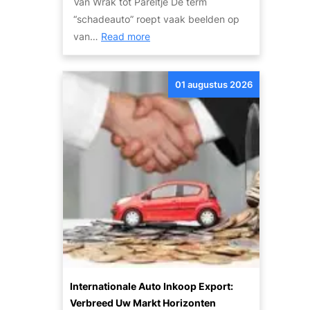
Van Wrak tot Pareltje De term
i
p
“schadeauto” roept vaak beelden op
e
t
:
van…
Read more
r
i
O
:
e
n
G
s
01 augustus 2026
t
o
?
d
e
e
d
k
k
d
o
e
p
P
e
o
e
t
n
e
Z
n
u
t
i
Internationale Auto Inkoop Export:
i
n
Verbreed Uw Markt Horizonten