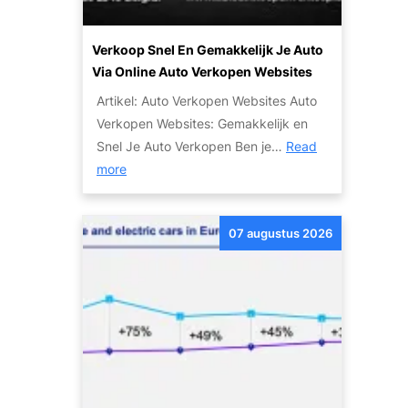
Verkoop Snel En Gemakkelijk Je Auto
Via Online Auto Verkopen Websites
Artikel: Auto Verkopen Websites Auto
Verkopen Websites: Gemakkelijk en
Snel Je Auto Verkopen Ben je…
Read
:
more
V
e
07 augustus 2026
r
k
o
o
p
S
n
e