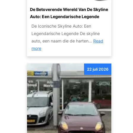
r
e
v
u
De Betoverende Wereld Van De Skyline
T
o
y
Auto: Een Legendarische Legende
r
o
n
a
De Iconische Skyline Auto: Een
r
A
n
Legendarische Legende De skyline
e
u
s
auto, een naam die de harten…
Read
x
t
a
:
more
p
o
c
D
o
s
t
e
r
22 juli 2026
i
B
t
e
e
:
t
O
o
n
v
t
e
d
r
e
e
k
n
d