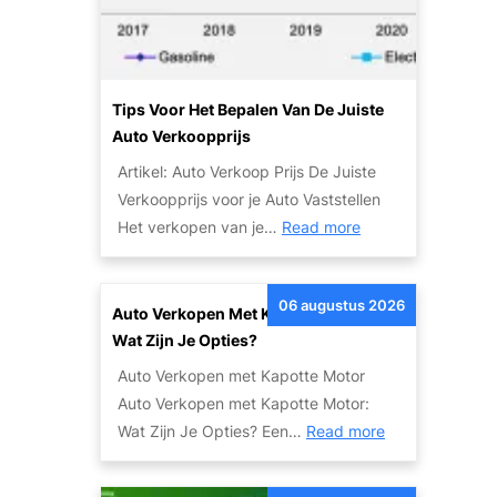
l
e
n
G
Tips Voor Het Bepalen Van De Juiste
e
Auto Verkoopprijs
m
Artikel: Auto Verkoop Prijs De Juiste
a
Verkoopprijs voor je Auto Vaststellen
k
:
Het verkopen van je…
Read more
k
T
e
i
l
06 augustus 2026
p
Auto Verkopen Met Kapotte Motor:
i
s
Wat Zijn Je Opties?
j
v
k
Auto Verkopen met Kapotte Motor
o
J
Auto Verkopen met Kapotte Motor:
o
e
:
Wat Zijn Je Opties? Een…
Read more
r
A
A
h
u
u