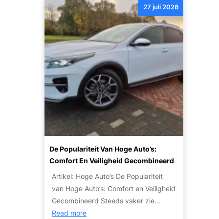
:
i
P
27 juli 2026
l
B
z
a
e
u
o
r
s
d
n
t
w
g
t
i
a
e
e
c
t
t
n
u
j
a
l
e
u
i
m
t
e
o
o
r
e
’
:
t
s
De Populariteit Van Hoge Auto’s:
T
w
V
Comfort En Veiligheid Gecombineerd
i
e
o
p
Artikel: Hoge Auto’s De Populariteit
t
o
s
van Hoge Auto’s: Comfort en Veiligheid
e
r
e
Gecombineerd Steeds vaker zie…
n
I
n
:
Read more
o