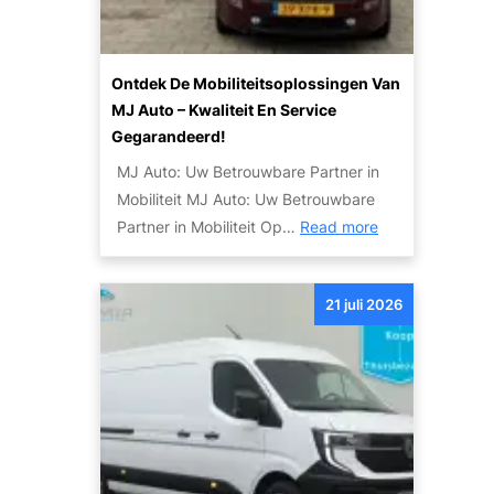
d
e
e
m
W
o
Ontdek De Mobiliteitsoplossingen Van
e
g
MJ Auto – Kwaliteit En Service
r
e
Gegarandeerd!
e
l
MJ Auto: Uw Betrouwbare Partner in
l
i
Mobiliteit MJ Auto: Uw Betrouwbare
d
j
:
Partner in Mobiliteit Op…
Read more
v
k
O
a
h
n
n
e
21 juli 2026
t
d
d
d
e
e
e
S
n
k
k
d
y
e
l
M
i