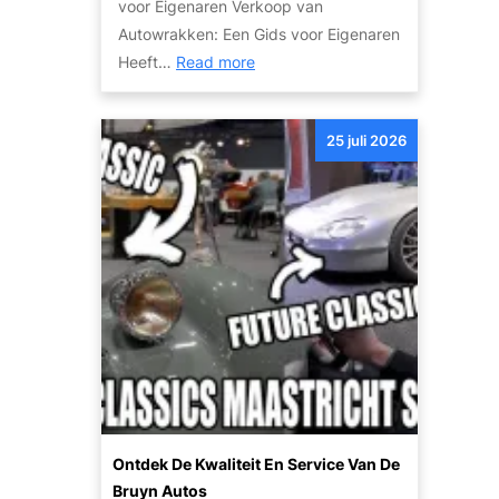
voor Eigenaren Verkoop van
o
e
Autowrakken: Een Gids voor Eigenaren
g
a
:
Heeft…
Read more
e
u
V
a
t
e
u
o
25 juli 2026
r
t
k
o
o
’
o
s
p
:
v
c
a
o
n
m
u
f
w
o
a
r
u
t
Ontdek De Kwaliteit En Service Van De
t
e
Bruyn Autos