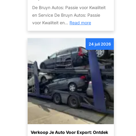
o
n
De Bruyn Autos: Passie voor Kwaliteit
w
v
en Service De Bruyn Autos: Passie
r
e
:
voor Kwaliteit en…
Read more
a
i
O
k
l
n
:
i
24 juli 2026
t
T
g
d
i
h
e
p
e
k
s
i
d
e
d
e
n
g
K
S
e
w
t
c
a
a
o
l
p
m
i
p
b
t
e
Verkoop Je Auto Voor Export: Ontdek
i