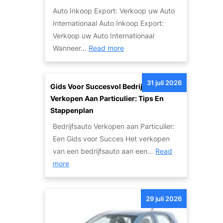
e
i
Auto Inkoop Export: Verkoop uw Auto
v
g
Internationaal Auto Inkoop Export:
a
e
Verkoop uw Auto Internationaal
n
T
:
Wanneer…
Read more
S
w
I
c
e
n
h
e
31 juli 2026
t
Gids Voor Succesvol Bedrijfsauto
a
d
e
Verkopen Aan Particulier: Tips En
d
e
r
Stappenplan
e
h
n
a
Bedrijfsauto Verkopen aan Particulier:
a
a
u
Een Gids voor Succes Het verkopen
n
t
t
van een bedrijfsauto aan een…
Read
d
i
:
o
more
s
o
G
’
A
n
i
s
u
a
29 juli 2026
d
:
t
l
s
V
o
e