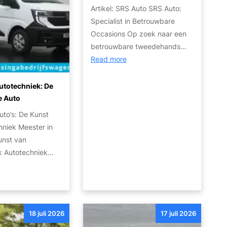
o
p
o
s
Artikel: SRS Auto SRS Auto:
n
v
j
’
e
Specialist in Betrouwbare
e
e
s
n
Occasions Op zoek naar een
r
a
:
S
betrouwbare tweedehands…
e
u
c
t
:
Read more
n
t
o
a
K
d
o
m
p
w
utotechniek: De
e
v
f
p
a
e Auto
W
o
o
e
l
uto’s: De Kunst
e
o
r
n
i
hniek Meester in
r
r
t
v
t
unst van
e
e
e
o
e
k Autotechniek…
l
x
n
o
i
d
p
v
r
t
M
v
o
e
e
s
a
r
i
e
o
n
t
l
n
c
18 juli 2026
17 juli 2026
d
:
i
S
c