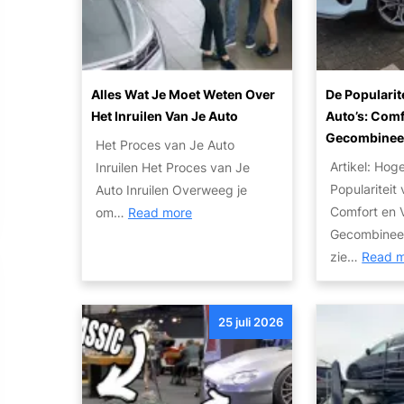
l
i
e
e
B
o
s
e
e
n
?
n
d
a
Z
Alles Wat Je Moet Weten Over
De Popularit
r
l
u
Het Inruilen Van Je Auto
Auto’s: Comf
i
e
i
Gecombinee
j
Het Proces van Je Auto
A
n
f
Artikel: Hog
Inruilen Het Proces van Je
u
i
s
Populariteit
Auto Inruilen Overweeg je
t
g
a
:
Comfort en V
om…
Read more
o
e
u
A
Gecombinee
I
T
t
l
zie…
Read 
n
w
o
l
k
e
V
e
o
e
e
25 juli 2026
s
o
d
r
w
p
e
k
a
E
h
o
t
x
a