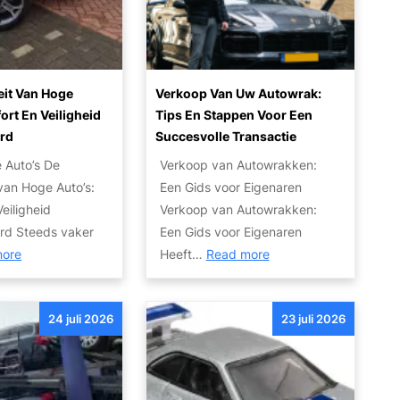
a
s
r
:
R
V
i
a
eit Van Hoge
Verkoop Van Uw Autowrak:
j
n
ort En Veiligheid
Tips En Stappen Voor Een
p
W
rd
Succesvolle Transactie
l
r
e Auto’s De
Verkoop van Autowrakken:
e
a
 van Hoge Auto’s:
Een Gids voor Eigenaren
z
k
eiligheid
Verkoop van Autowrakken:
i
t
rd Steeds vaker
Een Gids voor Eigenaren
e
o
:
:
more
Heeft…
Read more
r
t
D
V
:
P
e
e
B
a
24 juli 2026
23 juli 2026
p
r
u
r
o
k
d
e
p
o
g
l
u
o
e
t