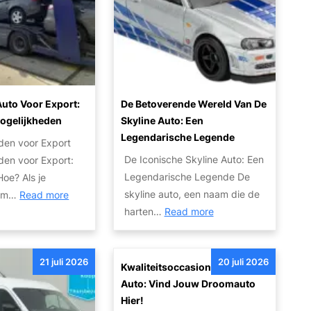
l
p
t
j
a
v
a
e
r
a
u
i
n
t
t
u
o
e
w
’
uto Voor Export:
De Betoverende Wereld Van De
i
a
s
ogelijkheden
Skyline Auto: Een
t
u
V
Legendarische Legende
den voor Export
v
t
o
De Iconische Skyline Auto: Een
den voor Export:
a
o
o
Legendarische Legende De
oe? Als je
n
w
r
:
skyline auto, een naam die de
 om…
Read more
h
r
I
:
V
harten…
Read more
o
a
e
D
e
g
k
d
e
r
e
:
e
21 juli 2026
20 juli 2026
B
k
Kwaliteitsoccasions Bij SRS
a
T
r
e
o
Auto: Vind Jouw Droomauto
u
i
e
t
o
Hier!
t
p
e