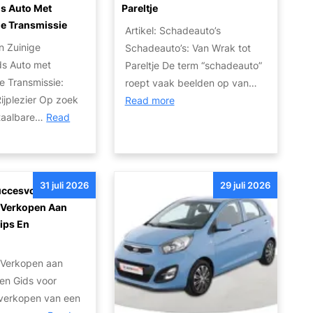
s Auto Met
Pareltje
e Transmissie
Artikel: Schadeauto’s
 Zuinige
Schadeauto’s: Van Wrak tot
s Auto met
Pareltje De term “schadeauto”
e Transmissie:
roept vaak beelden op van…
ijplezier Op zoek
:
Read more
taalbare…
Read
O
n
t
d
31 juli 2026
29 juli 2026
e
uccesvol
k
o Verkopen Aan
d
Tips En
e
n
P
o Verkopen aan
o
Een Gids voor
t
verkopen van een
e