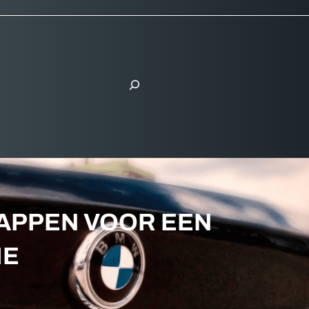
S
e
a
r
c
h
TAPPEN VOOR EEN
IE