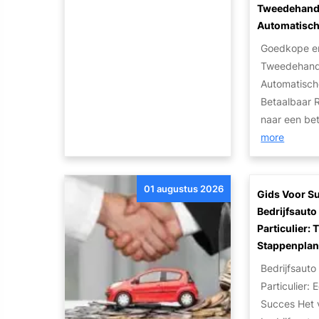
e
Tweedehand
r
Automatisch
k
Goedkope en
o
Tweedehand
p
Automatisch
e
Betaalbaar R
n
naar een be
m
:
more
e
B
t
e
K
01 augustus 2026
t
Gids Voor S
a
a
Bedrijfsaut
p
a
Particulier: 
o
l
Stappenpla
t
b
Bedrijfsaut
t
a
Particulier: 
e
a
Succes Het 
M
r