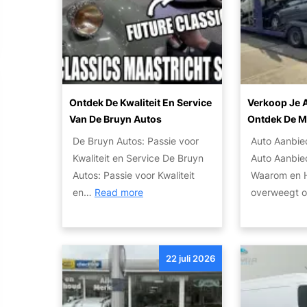
p
j
p
n
e
e
o
d
n
m
r
s
a
o
t
A
a
e
:
u
n
t
V
t
Ontdek De Kwaliteit En Service
Verkoop Je A
P
w
e
o
Van De Bruyn Autos
Ontdek De M
a
e
r
m
De Bruyn Autos: Passie voor
Auto Aanbie
r
t
b
e
Kwaliteit en Service De Bruyn
Auto Aanbie
t
e
r
t
Autos: Passie voor Kwaliteit
Waarom en H
i
n
e
A
:
en…
Read more
overweegt
c
o
e
u
O
u
v
d
t
n
l
e
u
o
t
i
r
w
m
22 juli 2026
d
e
h
M
a
e
r
e
a
t
k
:
t
r
i