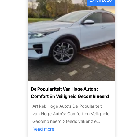
l
B
z
a
e
u
o
r
s
d
n
t
w
g
t
i
a
e
e
c
t
t
n
u
j
a
l
e
u
i
m
t
e
o
o
r
e
’
:
t
s
De Populariteit Van Hoge Auto’s:
T
w
V
Comfort En Veiligheid Gecombineerd
i
e
o
p
Artikel: Hoge Auto’s De Populariteit
t
o
s
van Hoge Auto’s: Comfort en Veiligheid
e
r
e
Gecombineerd Steeds vaker zie…
n
I
n
:
Read more
o
e
S
D