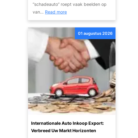
p
“schadeauto” roept vaak beelden op
e
t
:
van…
Read more
r
i
O
:
e
n
G
s
01 augustus 2026
t
o
?
d
e
e
d
k
k
d
o
e
p
P
e
o
e
t
n
e
Z
n
u
t
i
Internationale Auto Inkoop Export:
i
n
Verbreed Uw Markt Horizonten
e
i