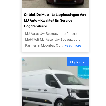
e
e
m
W
o
Ontdek De Mobiliteitsoplossingen Van
e
g
MJ Auto – Kwaliteit En Service
r
e
Gegarandeerd!
e
l
MJ Auto: Uw Betrouwbare Partner in
l
i
Mobiliteit MJ Auto: Uw Betrouwbare
d
j
:
Partner in Mobiliteit Op…
Read more
v
k
O
a
h
n
n
e
21 juli 2026
t
d
d
d
e
e
e
S
n
k
k
d
y
e
l
M
i
o