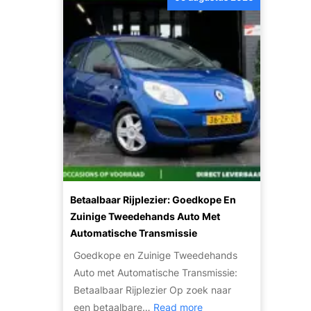
t
o
V
e
r
k
o
p
e
n
m
e
Betaalbaar Rijplezier: Goedkope En
t
Zuinige Tweedehands Auto Met
K
Automatische Transmissie
a
Goedkope en Zuinige Tweedehands
p
Auto met Automatische Transmissie:
o
Betaalbaar Rijplezier Op zoek naar
t
:
een betaalbare…
Read more