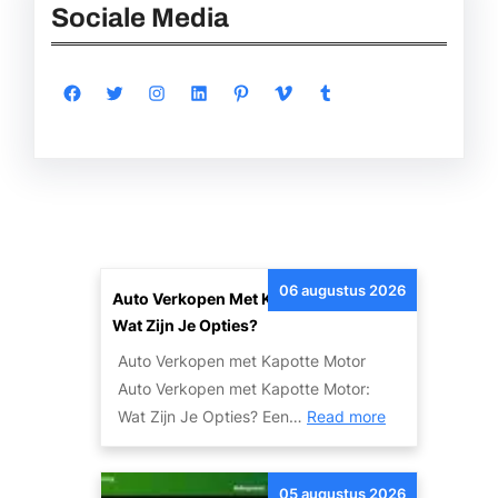
Sociale Media
Facebook
Twitter
Instagram
LinkedIn
Pinterest
Vimeo
Tumblr
06 augustus 2026
Auto Verkopen Met Kapotte Motor:
Wat Zijn Je Opties?
Auto Verkopen met Kapotte Motor
Auto Verkopen met Kapotte Motor:
:
Wat Zijn Je Opties? Een…
Read more
A
u
05 augustus 2026