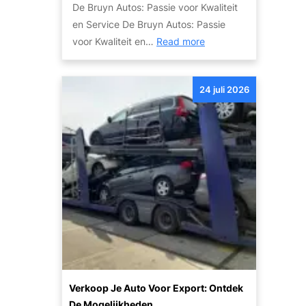
n
De Bruyn Autos: Passie voor Kwaliteit
w
v
en Service De Bruyn Autos: Passie
r
e
:
voor Kwaliteit en…
Read more
a
i
O
k
l
n
:
i
24 juli 2026
t
T
g
d
i
h
e
p
e
k
s
i
d
e
d
e
n
g
K
S
e
w
t
c
a
a
o
l
p
m
i
p
b
t
e
Verkoop Je Auto Voor Export: Ontdek
i
e
n
De Mogelijkheden