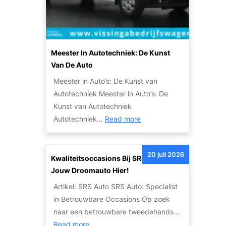
n
b
e
i
A
l
u
i
t
Meester In Autotechniek: De Kunst
t
o
Van De Auto
e
:
Meester in Auto’s: De Kunst van
i
E
Autotechniek Meester in Auto’s: De
t
e
Kunst van Autotechniek
s
n
:
Autotechniek…
Read more
o
L
M
p
e
e
l
g
20 juli 2026
e
Kwaliteitsoccasions Bij SRS Auto: Vind
o
e
s
Jouw Droomauto Hier!
s
n
t
s
Artikel: SRS Auto SRS Auto: Specialist
d
e
i
in Betrouwbare Occasions Op zoek
a
r
n
naar een betrouwbare tweedehands…
r
i
g
:
Read more