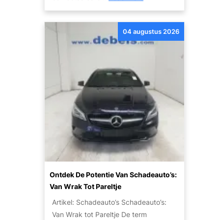
t
B
e
e
M
04 augustus 2026
t
o
a
t
a
o
l
r
b
:
a
W
a
a
r
t
R
Z
i
i
j
j
p
n
Ontdek De Potentie Van Schadeauto’s:
l
J
Van Wrak Tot Pareltje
e
e
Artikel: Schadeauto’s Schadeauto’s:
z
O
Van Wrak tot Pareltje De term
i