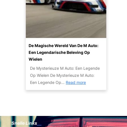
o
V
n
u
u
e
d
w
w
r
e
D
A
k
e
r
u
o
r
o
t
p
d
o
o
De Magische Wereld Van De M Auto:
e
!
m
Een Legendarische Beleving Op
n
a
Wielen
R
u
De Mysterieuze M Auto: Een Legende
e
t
Op Wielen De Mysterieuze M Auto:
v
o
:
Een Legende Op…
Read more
i
H
D
e
i
e
w
e
M
:
r
a
B
!
g
e
Snelle Links
i