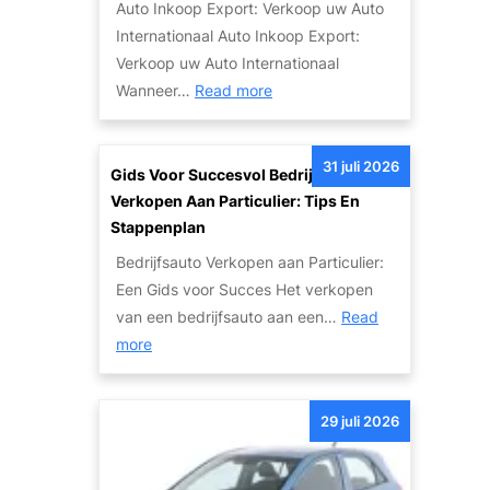
Auto Inkoop Export: Verkoop uw Auto
v
g
Internationaal Auto Inkoop Export:
a
e
Verkoop uw Auto Internationaal
n
T
:
Wanneer…
Read more
S
w
I
c
e
n
h
e
31 juli 2026
t
Gids Voor Succesvol Bedrijfsauto
a
d
e
Verkopen Aan Particulier: Tips En
d
e
r
Stappenplan
e
h
n
a
Bedrijfsauto Verkopen aan Particulier:
a
a
u
Een Gids voor Succes Het verkopen
n
t
t
van een bedrijfsauto aan een…
Read
d
i
:
o
more
s
o
G
’
A
n
i
s
u
a
29 juli 2026
d
:
t
l
s
V
o
e
v
a
m