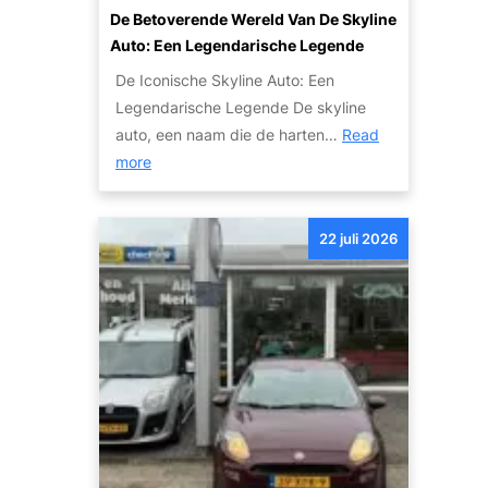
v
u
De Betoverende Wereld Van De Skyline
T
o
y
Auto: Een Legendarische Legende
r
o
n
a
De Iconische Skyline Auto: Een
r
A
n
Legendarische Legende De skyline
e
u
s
auto, een naam die de harten…
Read
x
t
a
:
more
p
o
c
D
o
s
t
e
r
22 juli 2026
i
B
t
e
e
:
t
O
o
n
v
t
e
d
r
e
e
k
n
d
d