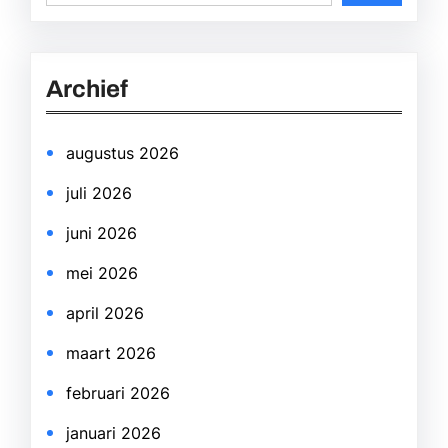
e
a
r
Archief
c
h
augustus 2026
juli 2026
juni 2026
mei 2026
april 2026
maart 2026
februari 2026
januari 2026