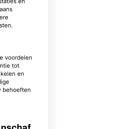
taties en
gaans
ere
sten.
e voordelen
tie tot
nkelen en
dige
w behoeften
anschaf