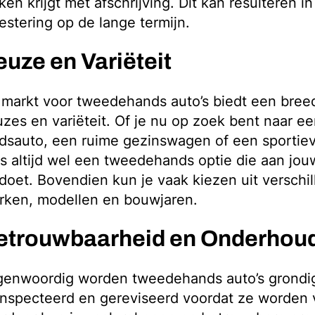
en krijgt met afschrijving. Dit kan resulteren i
estering op de lange termijn.
euze en Variëteit
markt voor tweedehands auto’s biedt een bree
zes en variëteit. Of je nu op zoek bent naar 
dsauto, een ruime gezinswagen of een sportiev
is altijd wel een tweedehands optie die aan jo
doet. Bovendien kun je vaak kiezen uit verschi
rken, modellen en bouwjaren.
etrouwbaarheid en Onderhou
genwoordig worden tweedehands auto’s grondi
nspecteerd en gereviseerd voordat ze worden 