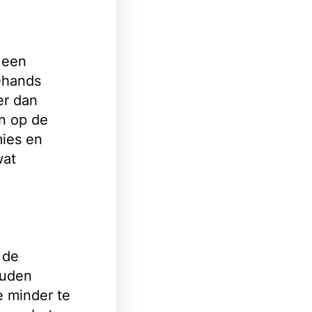
 een
ehands
er dan
en op de
mies en
wat
 de
ouden
e minder te