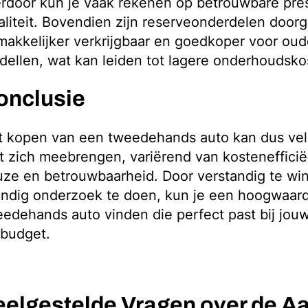
rdoor kun je vaak rekenen op betrouwbare pres
liteit. Bovendien zijn reserveonderdelen door
akkelijker verkrijgbaar en goedkoper voor oud
ellen, wat kan leiden tot lagere onderhoudsko
onclusie
t kopen van een tweedehands auto kan dus vel
 zich meebrengen, variërend van kostenefficiën
ze en betrouwbaarheid. Door verstandig te wi
ondig onderzoek te doen, kun je een hoogwaar
edehands auto vinden die perfect past bij jou
 budget.
eelgestelde Vragen over de A