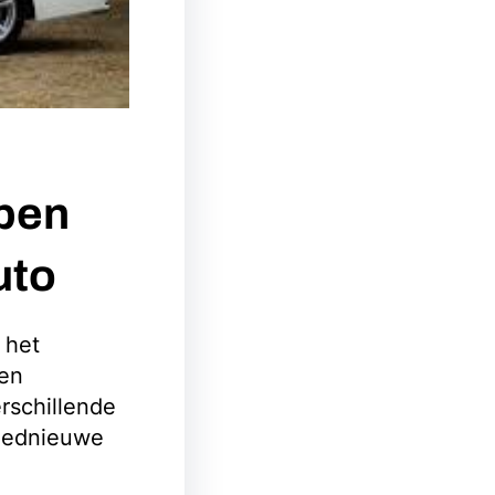
open
uto
 het
en
rschillende
loednieuwe