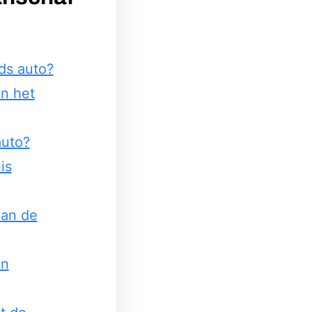
ds auto?
n het
auto?
is
van de
an