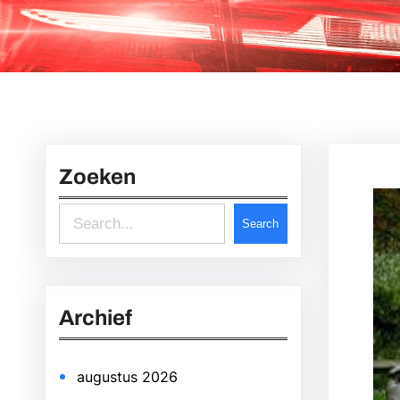
Zoeken
S
Search
e
a
r
Archief
c
h
augustus 2026