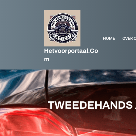
Ga
naar
de
inhoud
HOME
OVER 
Hetvoorportaal.co
M
TWEEDEHANDS 