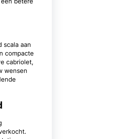
n een betere
d scala aan
een compacte
e cabriolet,
uw wensen
llende
d
g
verkocht.