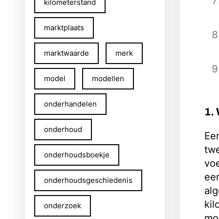
kilometerstand
marktplaats
marktwaarde
merk
model
modellen
onderhandelen
1.
onderhoud
Ee
twe
onderhoudsboekje
voe
een
onderhoudsgeschiedenis
al
kil
onderzoek
mog