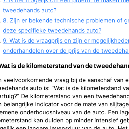
7. Is het mogelijk om een proefrit te maken me
tweedehands auto?
8. Zijn er bekende technische problemen of 
deze specifieke tweedehands auto?
9. Wat is de vraagprijs en zijn er mogelijkhede
onderhandelen over de prijs van de tweedeha
 Wat is de kilometerstand van de tweedehan
n veelvoorkomende vraag bij de aanschaf van 
edehands auto is: “Wat is de kilometerstand va
rtuig?” De kilometerstand van een tweedehand
 belangrijke indicator voor de mate van slijtag
gemene onderhoudsniveau van de auto. Een lag
ometerstand kan duiden op minder intensief ge
elijk een langere levensduur van de auto. Het 