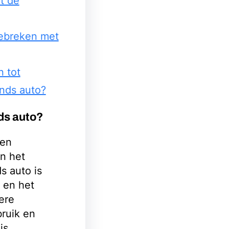
t de
gebreken met
n tot
nds auto?
ds auto?
een
n het
s auto is
e en het
ere
bruik en
is