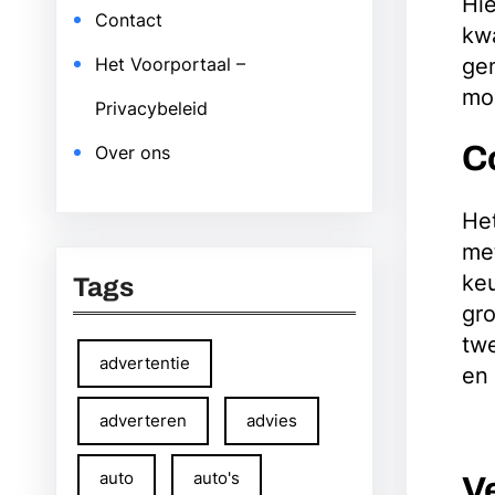
Hie
Contact
kwa
gem
Het Voorportaal –
mod
Privacybeleid
C
Over ons
He
met
keu
Tags
gr
twe
advertentie
en
adverteren
advies
auto
auto's
V