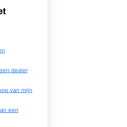
et
en
 een dealer
oop van mijn
aan een