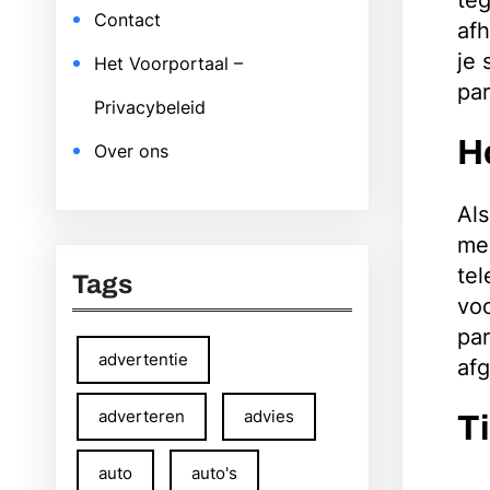
teg
Contact
afh
je 
Het Voorportaal –
par
Privacybeleid
H
Over ons
Als
mee
tel
Tags
voo
par
advertentie
afg
adverteren
advies
T
auto
auto's