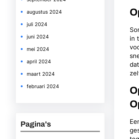
Op
augustus 2024
juli 2024
Som
juni 2024
in 
voo
mei 2024
sne
april 2024
dat
zel
maart 2024
februari 2024
O
O
Een
Pagina's
ges