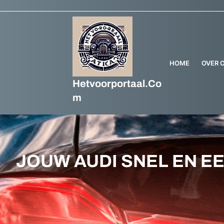
Ga
naar
de
inhoud
HOME
OVER 
Hetvoorportaal.co
M
JOUW AUDI SNEL EN E