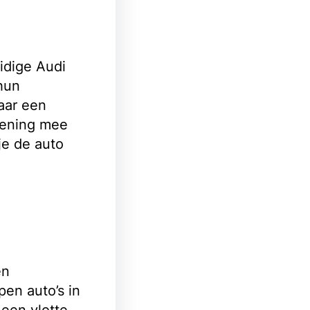
idige Audi
 hun
naar een
kening mee
je de auto
en
en auto’s in