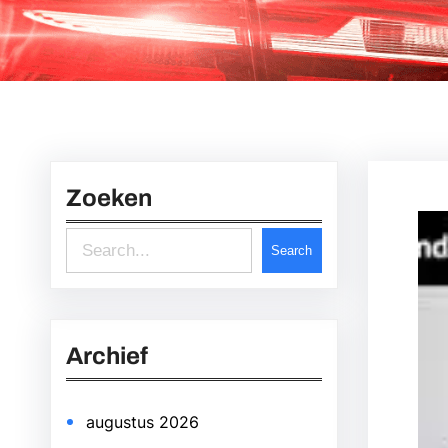
Zoeken
S
Search
e
a
r
Archief
c
h
augustus 2026