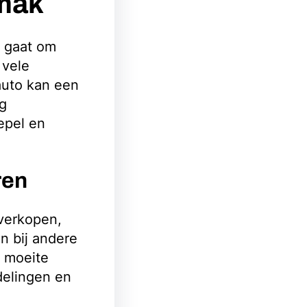
mak
u gaat om
 vele
auto kan een
ig
epel en
ren
 verkopen,
n bij andere
n moeite
delingen en