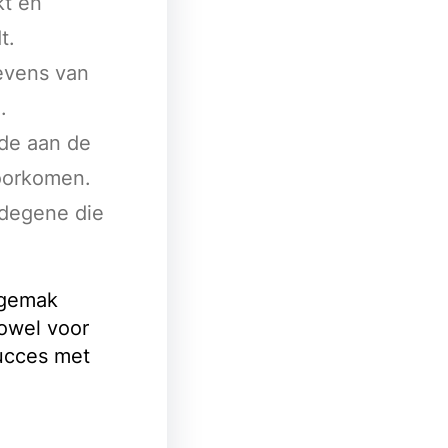
kt en
t.
evens van
.
ade aan de
voorkomen.
 degene die
 gemak
zowel voor
succes met