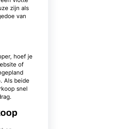
een vlotte
ze zijn als
 gedoe van
per, hoef je
ebsite of
ingepland
. Als beide
rkoop snel
drag.
koop