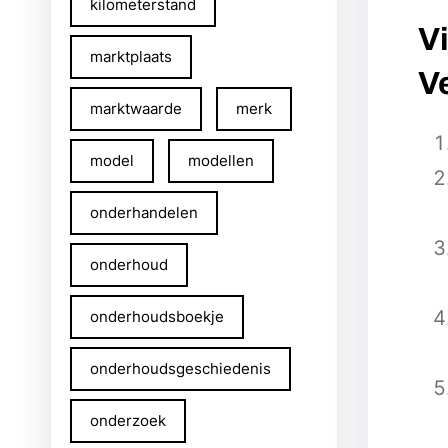
kilometerstand
Vi
marktplaats
V
marktwaarde
merk
model
modellen
onderhandelen
onderhoud
onderhoudsboekje
onderhoudsgeschiedenis
onderzoek