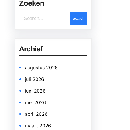
Zoeken
S
Search
e
a
r
Archief
c
h
augustus 2026
juli 2026
juni 2026
mei 2026
april 2026
maart 2026