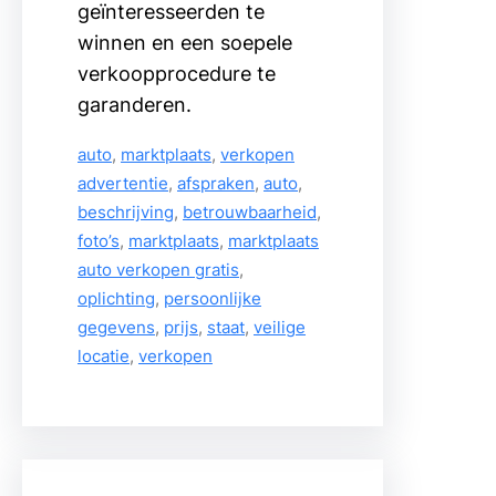
geïnteresseerden te
winnen en een soepele
verkoopprocedure te
garanderen.
auto
, 
marktplaats
, 
verkopen
advertentie
, 
afspraken
, 
auto
, 
beschrijving
, 
betrouwbaarheid
, 
foto’s
, 
marktplaats
, 
marktplaats
auto verkopen gratis
, 
oplichting
, 
persoonlijke
gegevens
, 
prijs
, 
staat
, 
veilige
locatie
, 
verkopen