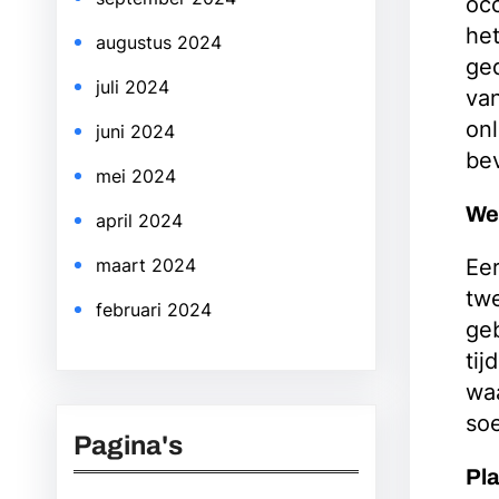
occ
het
augustus 2024
ged
juli 2024
van
onl
juni 2024
be
mei 2024
Wee
april 2024
Eer
maart 2024
tw
februari 2024
ge
tij
waa
so
Pagina's
Pla