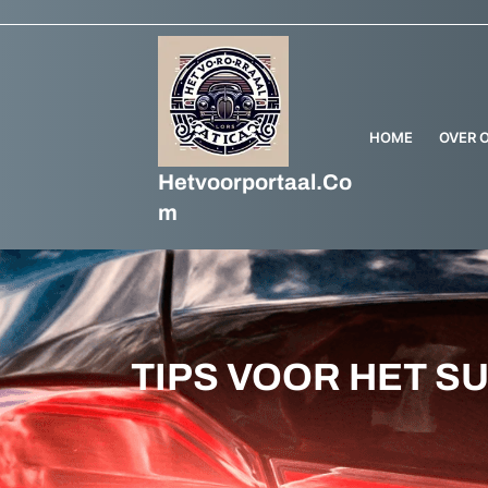
Ga
naar
de
inhoud
HOME
OVER 
Hetvoorportaal.co
M
TIPS VOOR HET 