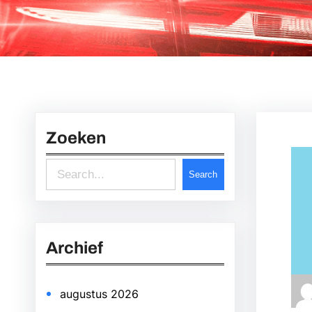
Zoeken
S
Search
e
a
r
Archief
c
h
augustus 2026