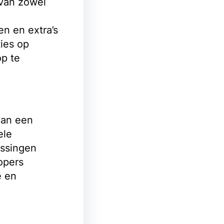
 van zowel
en en extra’s
ies op
op te
 van een
ele
assingen
opers
e en