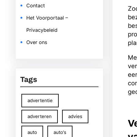
Contact
Zod
bez
Het Voorportaal –
bes
Privacybeleid
pr
pla
Over ons
Met
ver
eer
Tags
com
ge
advertentie
adverteren
advies
V
auto
auto's
v