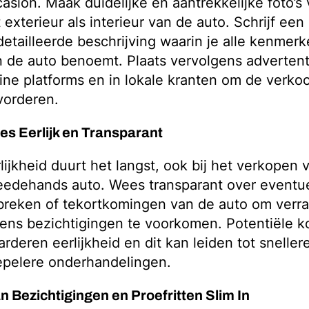
asion. Maak duidelijke en aantrekkelijke foto’s
 exterieur als interieur van de auto. Schrijf een
etailleerde beschrijving waarin je alle kenmerk
 de auto benoemt. Plaats vervolgens advertent
ine platforms en in lokale kranten om de verko
vorderen.
s Eerlijk en Transparant
lijkheid duurt het langst, ook bij het verkopen
eedehands auto. Wees transparant over eventu
breken of tekortkomingen van de auto om verr
dens bezichtigingen te voorkomen. Potentiële k
rderen eerlijkheid en dit kan leiden tot sneller
epelere onderhandelingen.
n Bezichtigingen en Proefritten Slim In