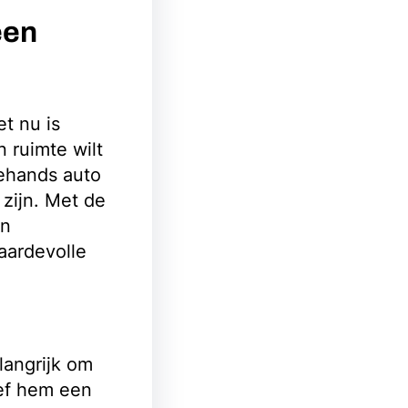
een
t nu is
 ruimte wilt
ehands auto
zijn. Met de
en
aardevolle
langrijk om
eef hem een