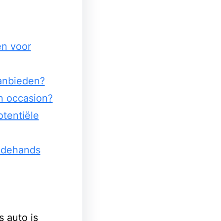
en voor
anbieden?
n occasion?
otentiële
edehands
 auto is