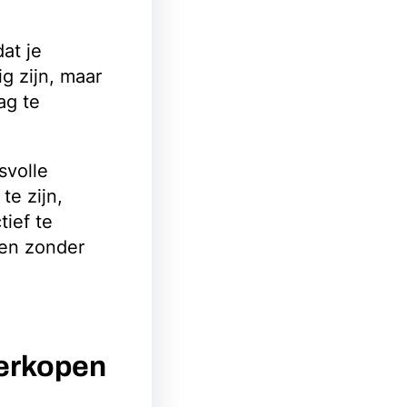
at je
g zijn, maar
ag te
svolle
te zijn,
tief te
 en zonder
Verkopen