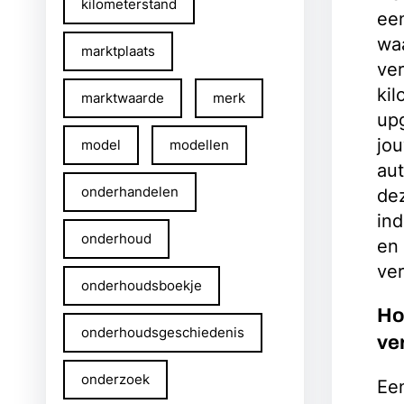
kilometerstand
een
wa
marktplaats
ver
kil
marktwaarde
merk
upg
jou
model
modellen
aut
onderhandelen
dez
ind
onderhoud
en 
ver
onderhoudsboekje
Ho
onderhoudsgeschiedenis
ve
onderzoek
Een