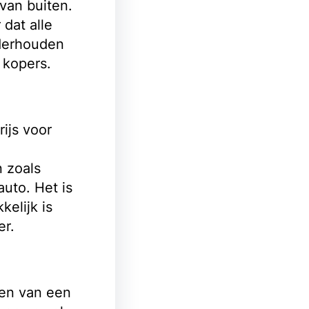
van buiten.
dat alle
derhouden
 kopers.
ijs voor
n zoals
auto. Het is
kelijk is
er.
pen van een