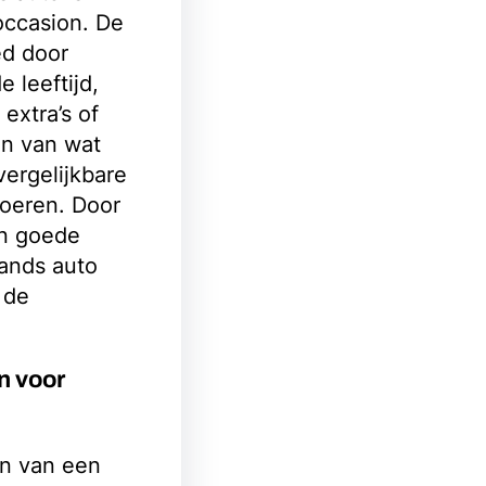
occasion. De
ed door
 leeftijd,
extra’s of
en van wat
ergelijkbare
voeren. Door
en goede
hands auto
 de
n voor
en van een