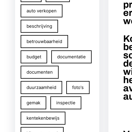
p
e
auto verkopen
we
beschrijving
K
betrouwbaarheid
b
s
budget
documentatie
d
w
documenten
h
a
duurzaamheid
foto's
a
gemak
inspectie
kentekenbewijs