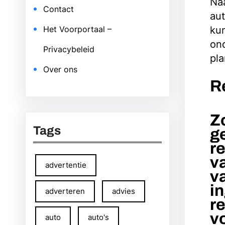
Naa
Contact
aut
kun
Het Voorportaal –
ond
Privacybeleid
pla
Over ons
R
Z
Tags
g
re
v
advertentie
v
i
adverteren
advies
re
vo
auto
auto's