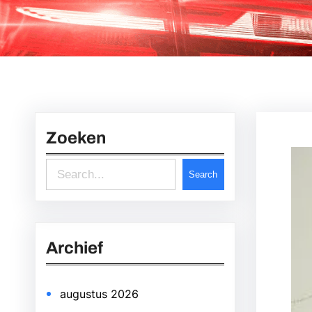
Zoeken
S
Search
e
a
r
Archief
c
h
augustus 2026