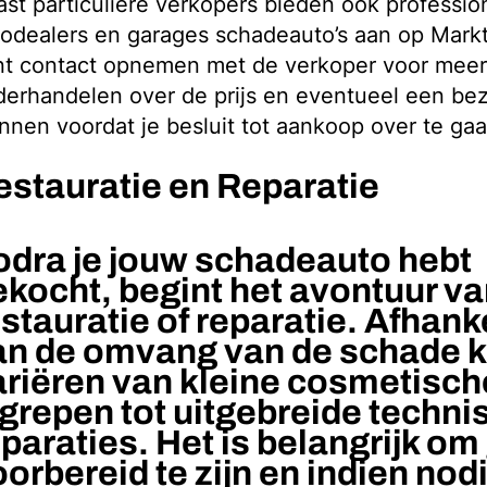
st particuliere verkopers bieden ook professio
odealers en garages schadeauto’s aan op Marktp
t contact opnemen met de verkoper voor meer 
erhandelen over de prijs en eventueel een bez
nnen voordat je besluit tot aankoop over te gaa
estauratie en Reparatie
odra je jouw schadeauto hebt
ekocht, begint het avontuur v
stauratie of reparatie. Afhanke
an de omvang van de schade k
ariëren van kleine cosmetisch
ngrepen tot uitgebreide techni
paraties. Het is belangrijk o
orbereid te zijn en indien nod