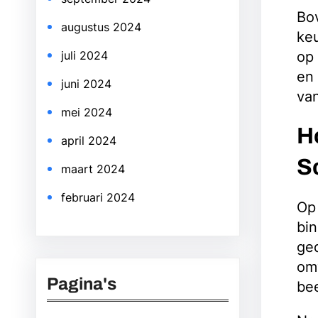
Bo
augustus 2024
keu
op 
juli 2024
en 
juni 2024
van
mei 2024
H
april 2024
S
maart 2024
februari 2024
Op 
bin
ged
om
Pagina's
bee