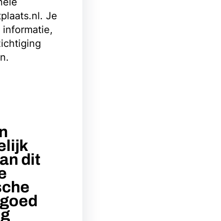
nele
laats.nl. Je
informatie,
ichtiging
n.
an
lijk
an dit
e
sche
m goed
ig