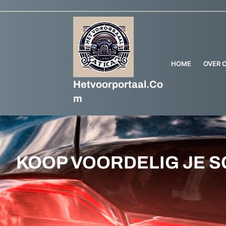
Ga
naar
de
inhoud
HOME
OVER 
Hetvoorportaal.co
M
KOOP VOORDELIG JE S