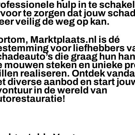
rofessionele hulp in te schak
rvoor te zorgen dat jouw scha
er veilig de weg op kan.
ortom, Marktplaats.nl is dé
estemming voor liefhebbers v
chadeauto’s die graag hun han
e mouwen steken en unieke pr
illen realiseren. Ontdek vand
et diverse aanbod en start jou
vontuur in de wereld van
utorestauratie!