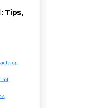
: Tips,
eauto op
 tot
’s