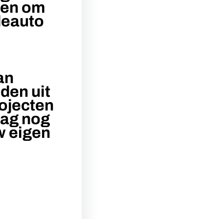
elen om
deauto
an
den uit
ojecten
aag nog
w eigen