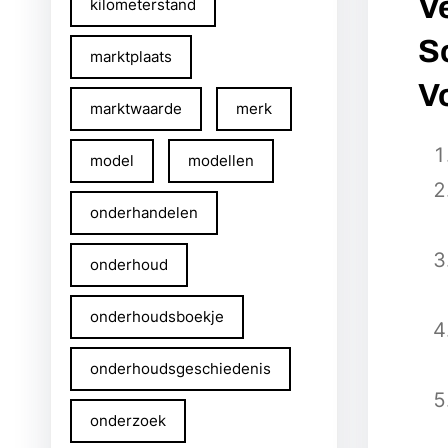
V
kilometerstand
S
marktplaats
V
marktwaarde
merk
model
modellen
onderhandelen
onderhoud
onderhoudsboekje
onderhoudsgeschiedenis
onderzoek