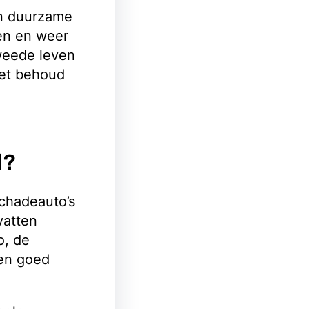
n duurzame
en en weer
weede leven
het behoud
l?
chadeauto’s
vatten
o, de
een goed