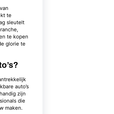
 van
kt te
ag sleutelt
branche,
en te kopen
e glorie te
to’s?
ntrekkelijk
jkbare auto’s
handig zijn
sionals die
uw maken.