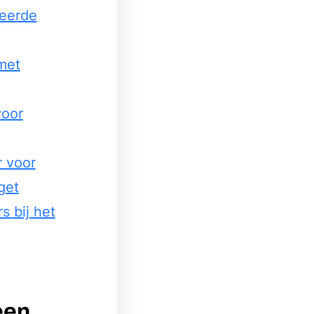
seerde
met
voor
 voor
get
s bij het
een