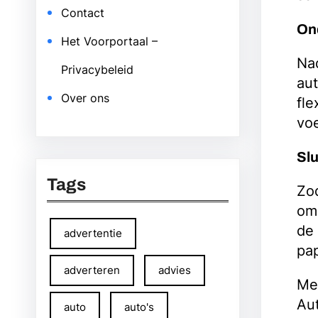
Contact
On
Het Voorportaal –
Nad
Privacybeleid
aut
Over ons
fle
voe
Slu
Tags
Zod
om 
de 
advertentie
pap
adverteren
advies
Me
Aut
auto
auto's