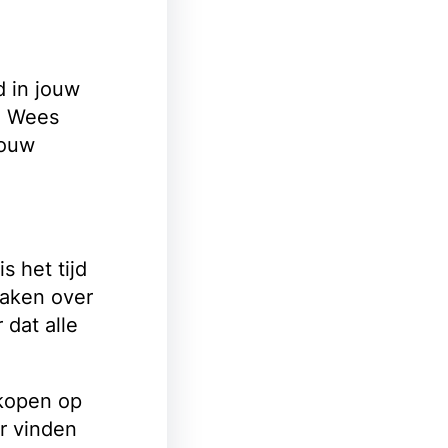
 in jouw
n. Wees
jouw
s het tijd
raken over
 dat alle
rkopen op
r vinden