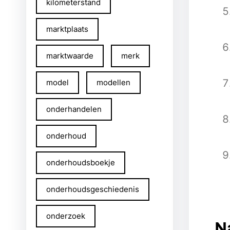
kilometerstand
marktplaats
marktwaarde
merk
model
modellen
onderhandelen
onderhoud
onderhoudsboekje
onderhoudsgeschiedenis
onderzoek
N