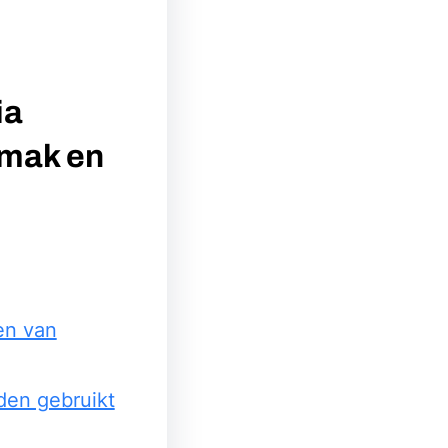
ia
emak en
en van
rden gebruikt