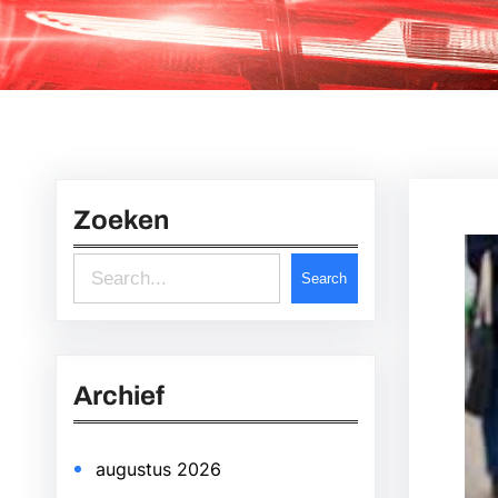
Zoeken
S
Search
e
a
r
Archief
c
h
augustus 2026