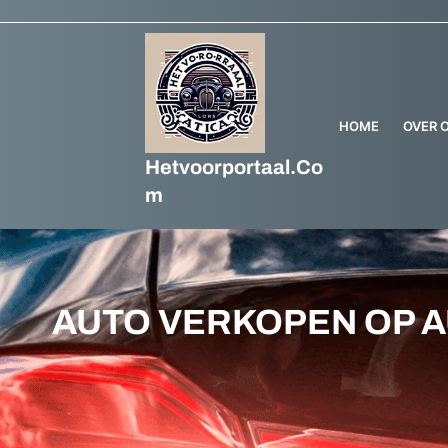
Ga
naar
de
inhoud
HOME
OVER 
Hetvoorportaal.co
M
AUTO VERKOPEN OP 