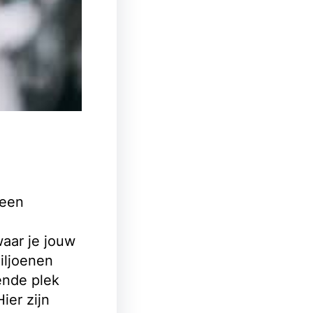
 een
waar je jouw
iljoenen
ende plek
ier zijn