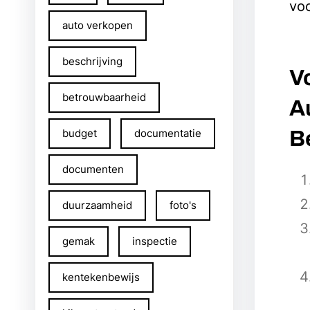
voo
auto verkopen
beschrijving
V
betrouwbaarheid
A
budget
documentatie
B
documenten
duurzaamheid
foto's
gemak
inspectie
kentekenbewijs