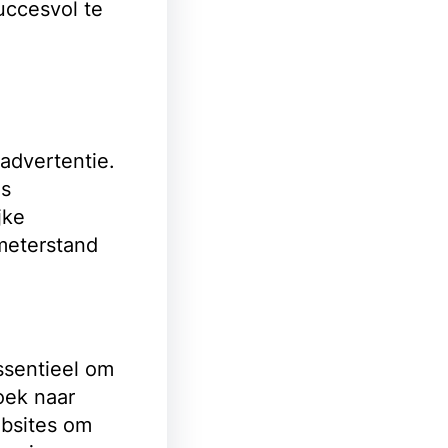
uccesvol te
advertentie.
ls
jke
meterstand
ssentieel om
oek naar
ebsites om