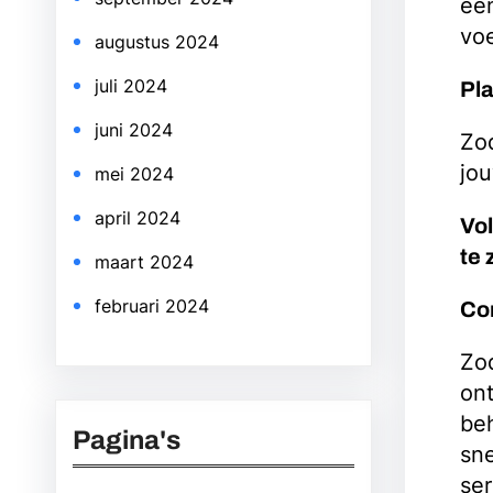
een
voe
augustus 2024
juli 2024
Pl
juni 2024
Zod
jou
mei 2024
april 2024
Vol
te 
maart 2024
februari 2024
Co
Zod
on
be
Pagina's
sne
ser