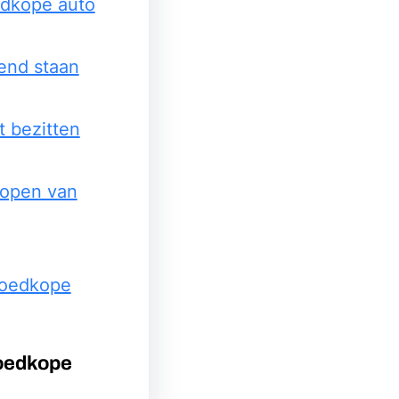
edkope auto
kend staan
t bezitten
kopen van
goedkope
goedkope