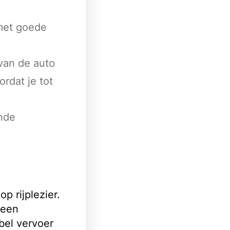
met goede
van de auto
rdat je tot
ende
p rijplezier.
 een
bel vervoer