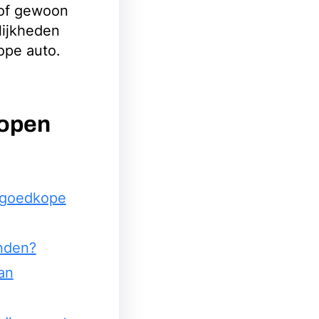
 of gewoon
lijkheden
ope auto.
Kopen
n goedkope
inden?
an