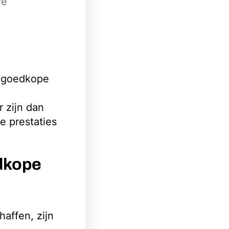
re
n goedkope
 zijn dan
 prestaties
edkope
affen, zijn