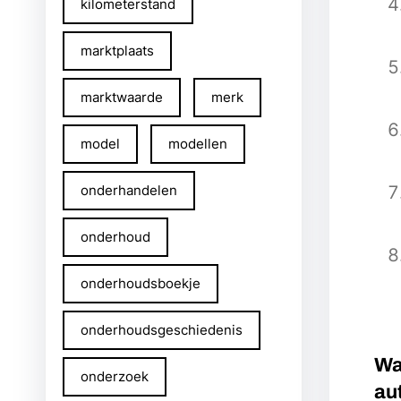
kilometerstand
marktplaats
marktwaarde
merk
model
modellen
onderhandelen
onderhoud
onderhoudsboekje
onderhoudsgeschiedenis
Wa
onderzoek
au