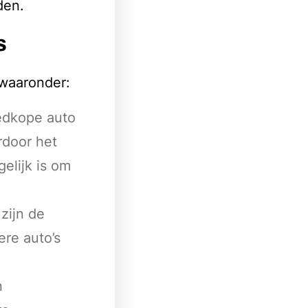
den.
s
 waaronder:
edkope auto
rdoor het
elijk is om
zijn de
re auto’s
.
n