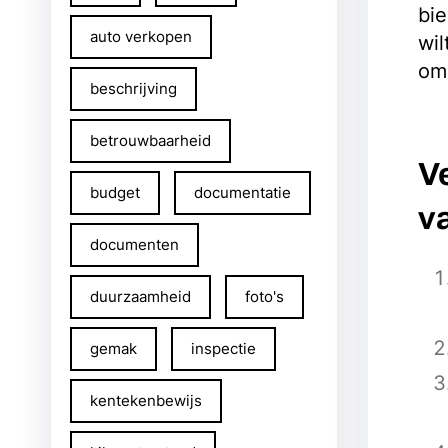
bie
auto verkopen
wil
om 
beschrijving
betrouwbaarheid
V
budget
documentatie
v
documenten
duurzaamheid
foto's
gemak
inspectie
kentekenbewijs