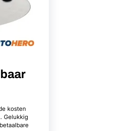
lbaar
 de kosten
. Gelukkig
 betaalbare