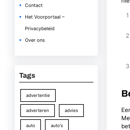
hie
Contact
Het Voorportaal –
Privacybeleid
Over ons
Tags
Be
advertentie
Een
adverteren
advies
Met
auto
auto's
bet