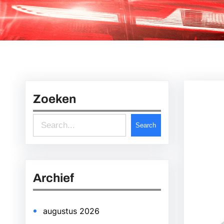
Zoeken
S
Search
e
a
r
Archief
c
h
augustus 2026