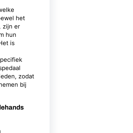
welke
oewel het
 zijn er
om hun
et is
pecifiek
aspedaal
ieden, zodat
nemen bij
edehands
n