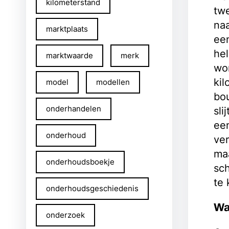
kilometerstand
twe
na
marktplaats
een
he
marktwaarde
merk
wor
kil
model
modellen
bou
onderhandelen
sli
een
onderhoud
ver
ma
onderhoudsboekje
sc
te
onderhoudsgeschiedenis
Wa
onderzoek