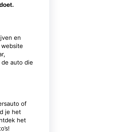
doet.
jven en
 website
r,
 de auto die
ersauto of
d je het
ntdek het
o’s!