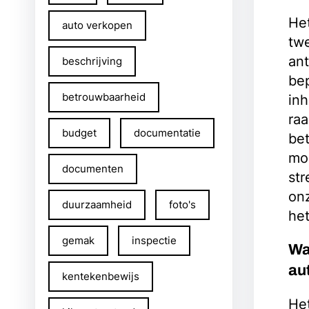
Het
auto verkopen
twe
ant
beschrijving
be
betrouwbaarheid
in
ra
budget
documentatie
bet
mod
documenten
str
on
duurzaamheid
foto's
het
gemak
inspectie
Wa
au
kentekenbewijs
Het