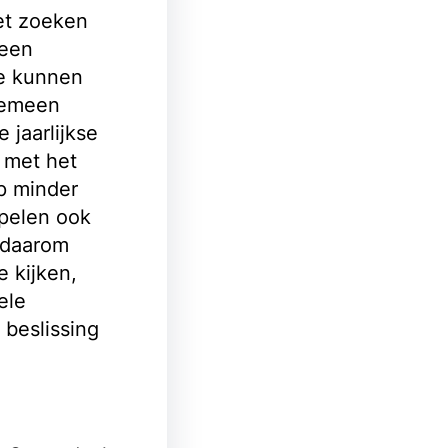
et zoeken
geen
ie kunnen
gemeen
 jaarlijkse
 met het
p minder
spelen ook
s daarom
e kijken,
ele
beslissing