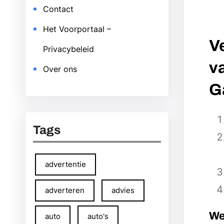
Contact
Het Voorportaal –
V
Privacybeleid
v
Over ons
G
Tags
advertentie
adverteren
advies
We
auto
auto's