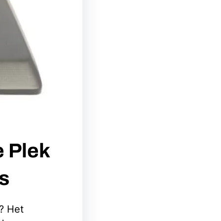
e Plek
s
? Het