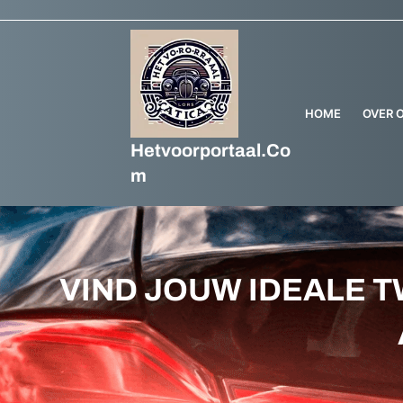
Ga
naar
de
inhoud
HOME
OVER 
Hetvoorportaal.co
M
VIND JOUW IDEALE 