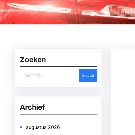
Zoeken
S
Search
e
a
r
Archief
c
h
augustus 2026