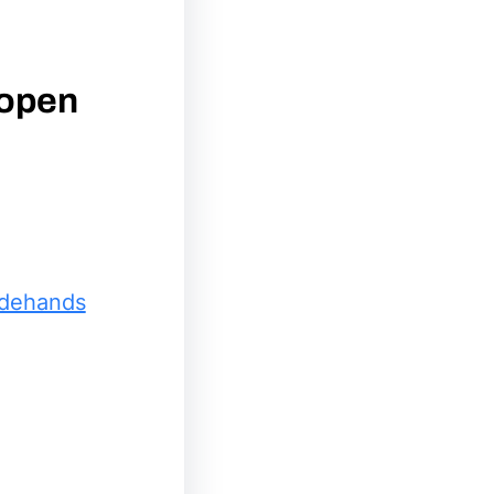
Kopen
edehands