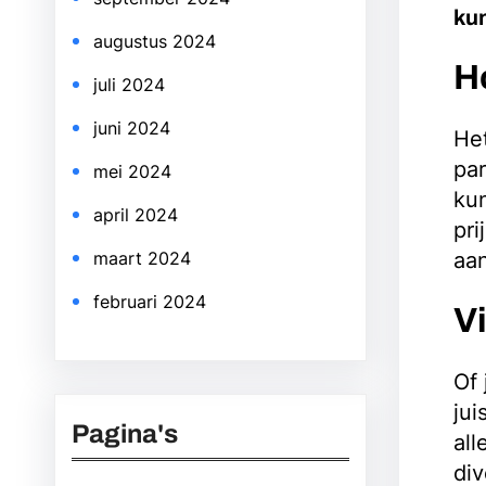
kun
augustus 2024
H
juli 2024
juni 2024
He
par
mei 2024
ku
april 2024
pri
aan
maart 2024
februari 2024
V
Of 
jui
Pagina's
all
di