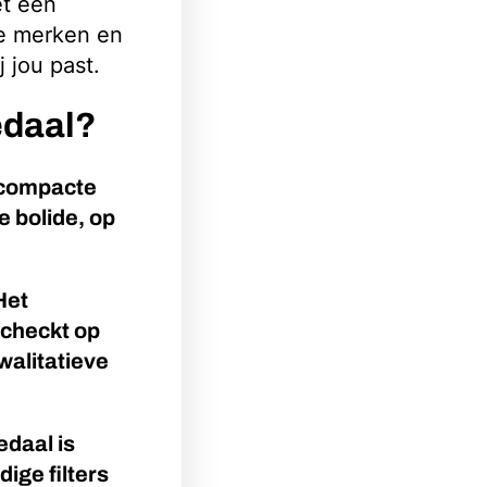
et een
de merken en
 jou past.
edaal?
n compacte
 bolide, op
Het
echeckt op
walitatieve
edaal is
ige filters