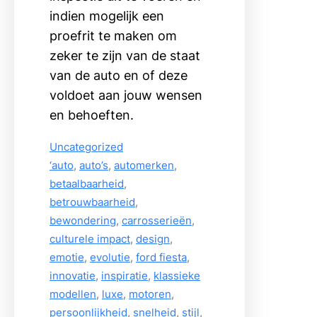
indien mogelijk een
proefrit te maken om
zeker te zijn van de staat
van de auto en of deze
voldoet aan jouw wensen
en behoeften.
Uncategorized
‘auto
, 
auto’s
, 
automerken
, 
betaalbaarheid
, 
betrouwbaarheid
, 
bewondering
, 
carrosserieën
, 
culturele impact
, 
design
, 
emotie
, 
evolutie
, 
ford fiesta
, 
innovatie
, 
inspiratie
, 
klassieke
modellen
, 
luxe
, 
motoren
, 
persoonlijkheid
, 
snelheid
, 
stijl
, 