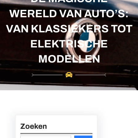
c
h
WERELD VAN AUTO’S:
VAN KLASSIEKERS TOT
ELEKTRISCHE
MODELLEN
Zoeken