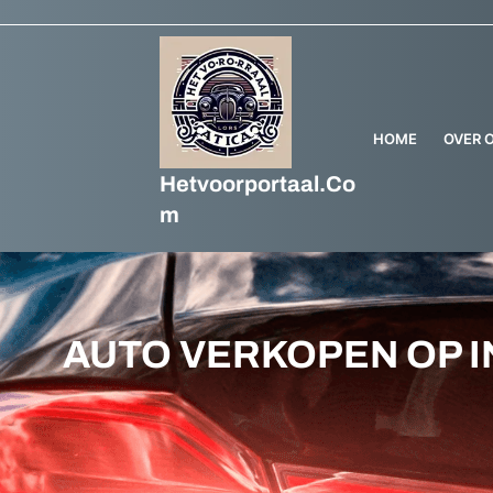
Ga
naar
de
inhoud
HOME
OVER 
Hetvoorportaal.co
M
AUTO VERKOPEN OP I