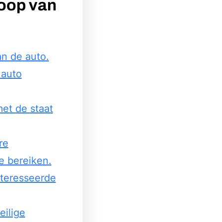
koop van
an de auto.
 auto
met de staat
re
e bereiken.
nteresseerde
eilige