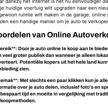
r dankzij het internet is het nu eenvoudiger dan
je huidige voertuig wilt upgraden naar een ni
gewoon ruimte wilt maken in de garage, online 
den een handige manier om je auto te verkope
oordelen van Online Autover
ereik**: Door je auto online te koop aan te bieden
 veel groter publiek dan wanneer je alleen lokaa
erteert. Potentiële kopers uit het hele land ku
bieding zien.
emak**: Met slechts een paar klikken kun je all
ormatie over je auto delen, inclusief foto’s en sp
 bespaart tijd en moeite in vergelijking met tradi
rkoopmethoden.