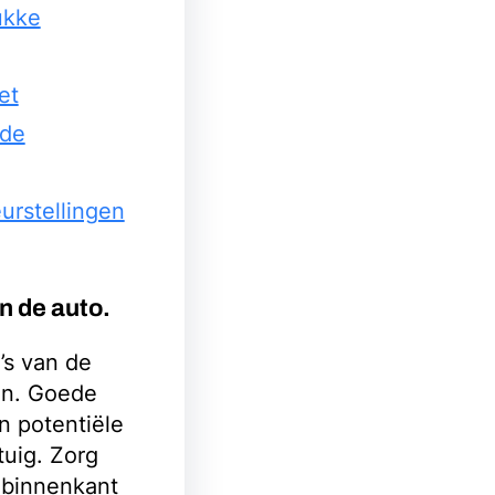
rukke
et
 de
urstellingen
an de auto.
’s van de
pen. Goede
an potentiële
uig. Zorg
s binnenkant