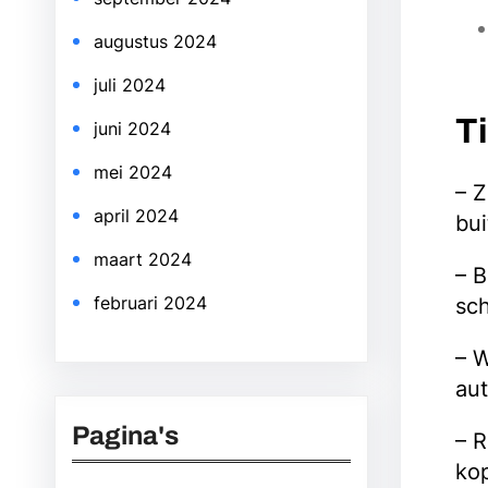
augustus 2024
juli 2024
T
juni 2024
mei 2024
– Z
april 2024
bui
maart 2024
– B
februari 2024
sc
– W
aut
Pagina's
– 
kop