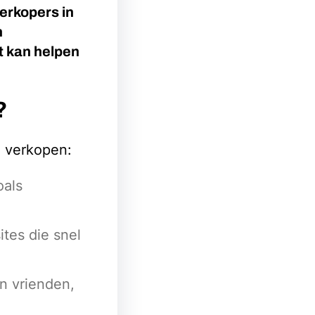
verkopers in
n
t kan helpen
?
e verkopen:
oals
ites die snel
n vrienden,