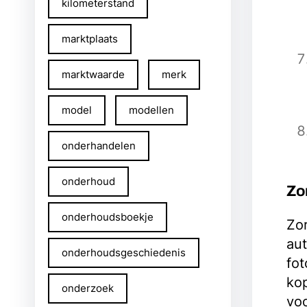
kilometerstand
marktplaats
marktwaarde
merk
model
modellen
onderhandelen
onderhoud
Zor
onderhoudsboekje
Zor
aut
onderhoudsgeschiedenis
fot
kop
onderzoek
voo