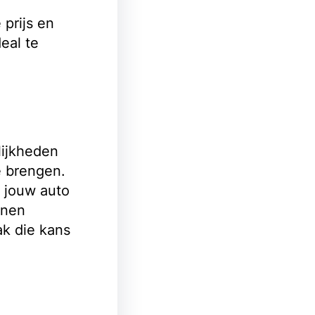
prijs en
eal te
lijkheden
e brengen.
e jouw auto
nnen
ak die kans