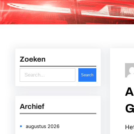
Zoeken
S
Search
e
A
a
r
G
Archief
c
h
augustus 2026
Het