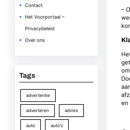
Contact
– O
Het Voorportaal –
wee
ko
Privacybeleid
Kl
Over ons
Het
ge
om 
Tags
Doo
aan
afz
advertentie
en 
adverteren
advies
auto
auto's