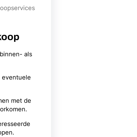
koopservices
koop
 binnen- als
n eventuele
emen met de
oorkomen.
eresseerde
open.