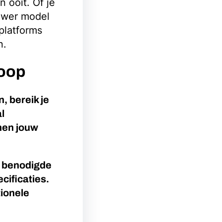
 ooit. Of je
euwer model
platforms
n.
koop
, bereik je
l
nnen jouw
e benodigde
ecificaties.
tionele