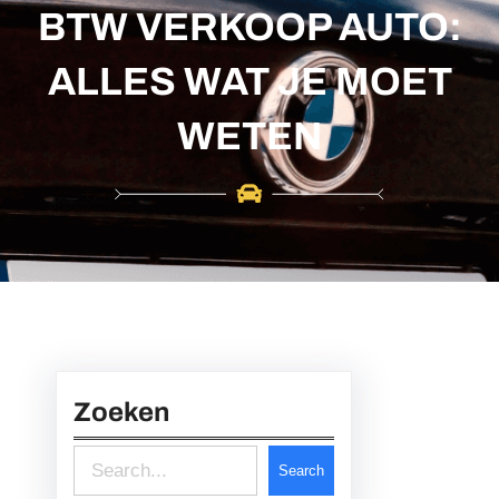
c
BTW VERKOOP AUTO:
h
ALLES WAT JE MOET
WETEN
Zoeken
S
Search
e