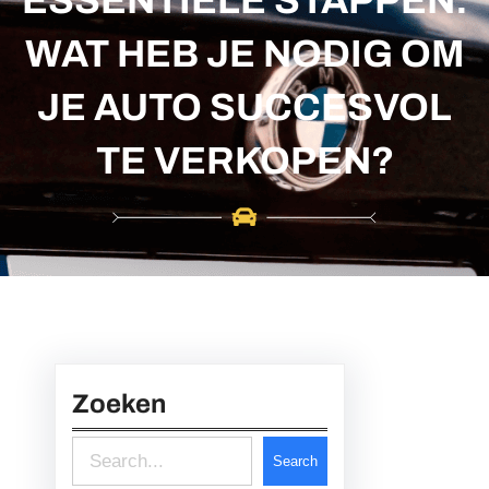
c
h
WAT HEB JE NODIG OM
JE AUTO SUCCESVOL
TE VERKOPEN?
Zoeken
S
Search
e