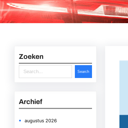
Zoeken
S
Search
e
a
r
Archief
c
h
augustus 2026