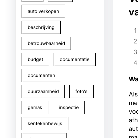
v
auto verkopen
beschrijving
betrouwbaarheid
budget
documentatie
documenten
Waa
duurzaamheid
foto's
Als
me
gemak
inspectie
voo
afh
kentekenbewijs
aut
ma