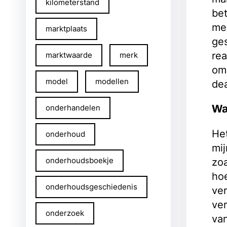
kilometerstand
bet
mee
marktplaats
ges
rea
marktwaarde
merk
om 
model
modellen
dea
Wa
onderhandelen
Het
onderhoud
mij
onderhoudsboekje
zoa
hoe
onderhoudsgeschiedenis
ver
ver
onderzoek
van