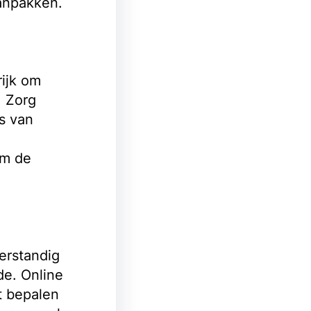
anpakken.
rijk om
. Zorg
s van
om de
verstandig
e. Online
t bepalen