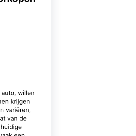
auto, willen
en krijgen
n variëren,
aat van de
 huidige
vaak een