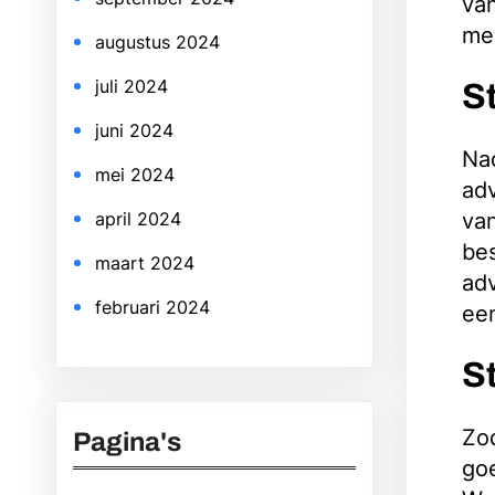
van
mer
augustus 2024
juli 2024
S
juni 2024
Nad
mei 2024
adv
van
april 2024
bes
maart 2024
adv
februari 2024
een
S
Zod
Pagina's
goe