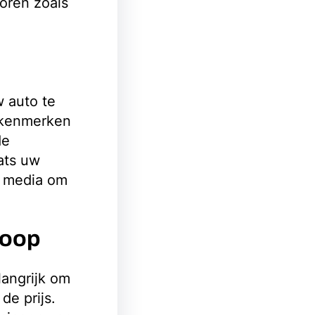
toren zoals
w auto te
n kenmerken
de
ats uw
e media om
koop
langrijk om
de prijs.