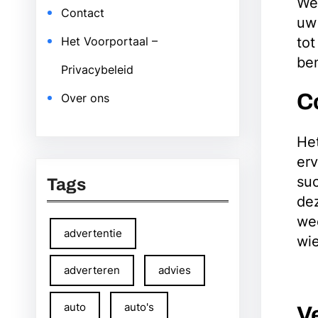
Wee
Contact
uw 
tot
Het Voorportaal –
be
Privacybeleid
C
Over ons
He
erv
suc
Tags
dez
wee
advertentie
wie
adverteren
advies
auto
auto's
V