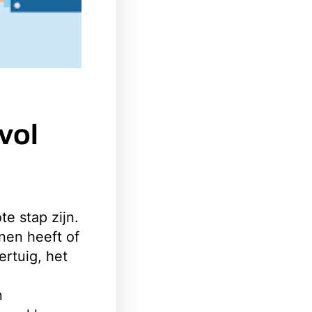
vol
e stap zijn.
nen heeft of
rtuig, het
n