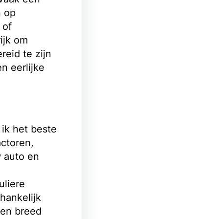
n op
 of
ijk om
reid te zijn
n eerlijke
ik het beste
actoren,
w auto en
uliere
hankelijk
een breed