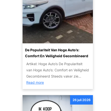
i
a
e
e
c
t
t
n
u
j
a
l
e
u
i
m
t
e
o
o
r
e
’
:
t
s
De Populariteit Van Hoge Auto’s:
T
w
V
Comfort En Veiligheid Gecombineerd
i
e
o
p
Artikel: Hoge Auto’s De Populariteit
t
o
s
van Hoge Auto’s: Comfort en Veiligheid
e
r
e
Gecombineerd Steeds vaker zie…
n
I
n
:
Read more
o
e
S
D
v
d
t
e
e
e
26 juli 2026
a
p
r
r
p
o
h
e