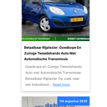
r
k
o
p
e
n
m
e
Betaalbaar Rijplezier: Goedkope En
t
Zuinige Tweedehands Auto Met
K
Automatische Transmissie
a
Goedkope en Zuinige Tweedehands
p
Auto met Automatische Transmissie:
o
Betaalbaar Rijplezier Op zoek naar
t
:
een betaalbare…
Read more
t
B
e
e
M
04 augustus 2026
t
o