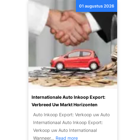
G
s
01 augustus 2026
t
o
?
d
e
e
d
k
k
d
o
e
p
P
e
o
e
t
n
e
Z
n
u
t
i
Internationale Auto Inkoop Export:
i
n
Verbreed Uw Markt Horizonten
e
i
Auto Inkoop Export: Verkoop uw Auto
v
g
Internationaal Auto Inkoop Export:
a
e
Verkoop uw Auto Internationaal
n
T
:
Wanneer…
Read more