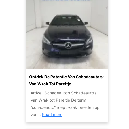
a
t
a
o
l
r
b
:
a
W
a
a
r
t
R
Z
i
i
j
j
p
n
Ontdek De Potentie Van Schadeauto’s:
l
J
Van Wrak Tot Pareltje
e
e
Artikel: Schadeauto’s Schadeauto’s:
z
O
Van Wrak tot Pareltje De term
i
p
“schadeauto” roept vaak beelden op
e
t
:
van…
Read more
r
i
O
:
e
n