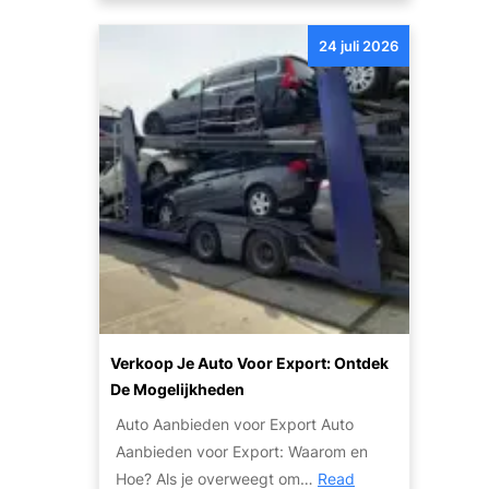
k
l
n
:
i
24 juli 2026
t
T
g
d
i
h
e
p
e
k
s
i
d
e
d
e
n
g
K
S
e
w
t
c
a
a
o
l
p
m
i
p
b
t
e
Verkoop Je Auto Voor Export: Ontdek
i
e
n
De Mogelijkheden
n
i
v
e
Auto Aanbieden voor Export Auto
t
o
e
Aanbieden voor Export: Waarom en
e
o
r
Hoe? Als je overweegt om…
Read
n