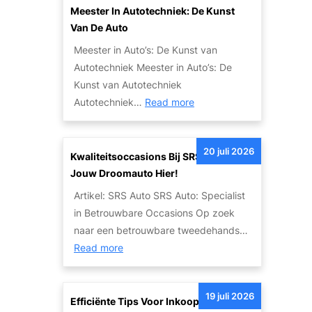
i
t
Meester In Autotechniek: De Kunst
t
o
Van De Auto
e
:
Meester in Auto’s: De Kunst van
i
E
Autotechniek Meester in Auto’s: De
t
e
Kunst van Autotechniek
s
n
:
Autotechniek…
Read more
o
L
M
p
e
e
l
g
20 juli 2026
e
Kwaliteitsoccasions Bij SRS Auto: Vind
o
e
s
Jouw Droomauto Hier!
s
n
t
s
Artikel: SRS Auto SRS Auto: Specialist
d
e
i
in Betrouwbare Occasions Op zoek
a
r
n
naar een betrouwbare tweedehands…
r
i
g
:
Read more
i
n
e
K
s
A
n
w
c
u
19 juli 2026
v
a
Efficiënte Tips Voor Inkoop Van Jouw
h
t