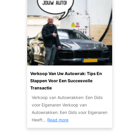
p
p
e
e
e
u
t
n
n
l
i
p
a
n
l
r
r
a
i
u
n
t
i
e
l
i
e
t
n
Verkoop Van Uw Autowrak: Tips En
v
v
Stappen Voor Een Succesvolle
a
a
Transactie
n
n
Verkoop van Autowrakken: Een Gids
h
j
voor Eigenaren Verkoop van
o
e
Autowrakken: Een Gids voor Eigenaren
g
a
:
Heeft…
Read more
e
u
V
a
t