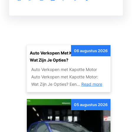
06 augustus 2026
Auto Verkopen Met Kapotte Motor:
Wat Zijn Je Opties?
Auto Verkopen met Kapotte Motor
Auto Verkopen met Kapotte Motor:
:
Wat Zijn Je Opties? Een…
Read more
A
u
05 augustus 2026
t
o
V
e