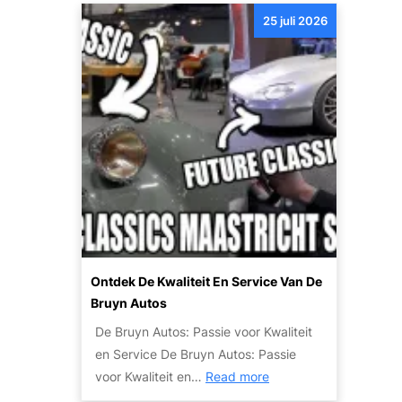
e
u
o
25 juli 2026
r
t
k
o
o
’
o
s
p
:
v
c
a
o
n
m
u
f
w
o
a
r
u
t
Ontdek De Kwaliteit En Service Van De
t
e
Bruyn Autos
o
n
De Bruyn Autos: Passie voor Kwaliteit
w
v
en Service De Bruyn Autos: Passie
r
e
:
voor Kwaliteit en…
Read more
a
i
O