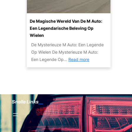
k
e
r
u
o
r
o
t
p
d
o
o
De Magische Wereld Van De M Auto:
e
!
m
Een Legendarische Beleving Op
n
a
Wielen
R
u
De Mysterieuze M Auto: Een Legende
e
t
Op Wielen De Mysterieuze M Auto:
v
o
:
Een Legende Op…
Read more
i
H
D
e
i
e
w
e
M
:
r
a
B
!
g
e
Snelle Links
i
t
s
r
c
o
h
u