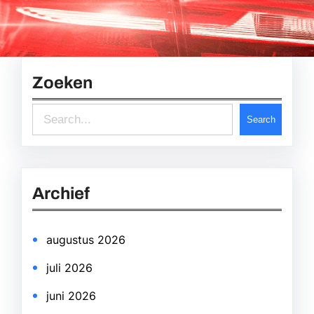
Zoeken
S
Search
e
a
r
Archief
c
h
augustus 2026
juli 2026
juni 2026