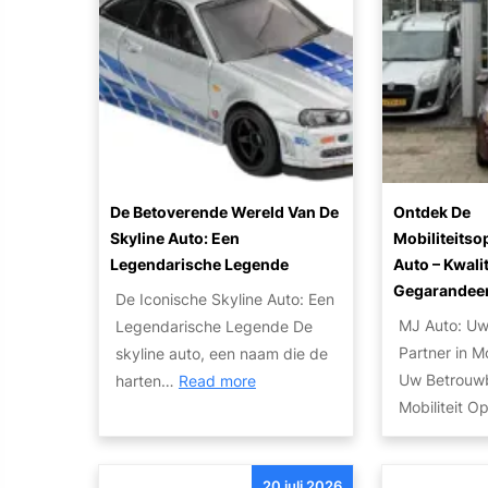
o
g
r
k
o
e
e
t
p
t
l
H
v
a
t
o
a
u
j
r
n
t
e
i
u
o
z
w
’
o
De Betoverende Wereld Van De
Ontdek De
a
s
n
Skyline Auto: Een
Mobiliteits
u
V
Legendarische Legende
Auto – Kwalit
t
t
o
Gegarandee
e
De Iconische Skyline Auto: Een
o
o
n
MJ Auto: U
Legendarische Legende De
w
r
Partner in Mo
skyline auto, een naam die de
r
I
:
Uw Betrouwb
harten…
Read more
a
e
D
Mobiliteit 
k
d
e
:
e
B
T
r
20 juli 2026