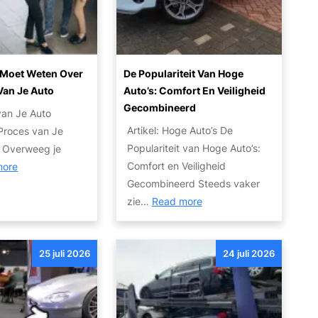
l
e
e
B
s
e
e
?
n
d
Z
e Moet Weten Over
De Populariteit Van Hoge
r
u
 Van Je Auto
Auto’s: Comfort En Veiligheid
i
i
Gecombineerd
j
van Je Auto
n
f
Artikel: Hoge Auto’s De
 Proces van Je
i
s
Populariteit van Hoge Auto’s:
n Overweeg je
g
a
:
Comfort en Veiligheid
more
e
u
A
Gecombineerd Steeds vaker
T
t
:
l
zie…
Read more
w
o
D
l
e
V
e
e
e
e
25 juli 2026
p
24 juli 2026
s
d
r
o
w
e
k
p
a
h
o
u
t
a