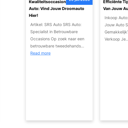
e
Kwaliteitsoccasions Bij SRS
Efficiënte T
i
e
t
Auto: Vind Jouw Droomauto
Van Jouw A
p
e
o
Hier!
s
Inkoop Auto
n
v
e
Artikel: SRS Auto SRS Auto:
Jouw Auto S
e
n
Specialist in Betrouwbare
Gemakkelijk
r
S
Occasions Op zoek naar een
Verkoop J
e
t
betrouwbare tweedehands…
n
a
:
Read more
d
p
K
e
p
w
W
e
a
e
n
l
r
v
i
e
o
t
l
o
e
d
r
i
v
e
t
a
e
s