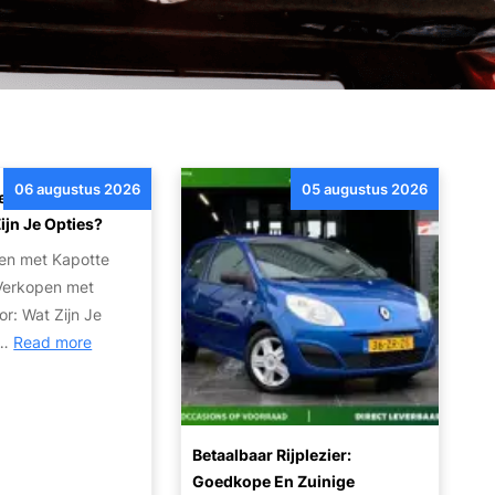
06 augustus 2026
05 augustus 2026
en Met Kapotte
ijn Je Opties?
en met Kapotte
Verkopen met
r: Wat Zijn Je
:
n…
Read more
A
u
t
o
Betaalbaar Rijplezier:
V
Goedkope En Zuinige