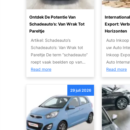
a
l
Ontdek De Potentie Van
Internationa
e
Schadeauto’s: Van Wrak Tot
Export: Ver
n
Pareltje
Horizonten
v
Artikel: Schadeauto’s
Auto Inkoop
a
Schadeauto’s: Van Wrak tot
uw Auto Inte
n
Pareltje De term “schadeauto”
Inkoop Expo
d
roept vaak beelden op van…
Auto Intern
e
:
:
Read more
Read more
J
O
I
u
n
n
i
29 juli 2026
t
t
s
d
e
t
e
r
e
k
n
A
d
a
u
e
t
t