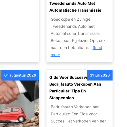
e
Tweedehands Auto Met
r
Automatische Transmissie
k
Goedkope en Zuinige
o
Tweedehands Auto met
p
Automatische Transmissie:
e
Betaalbaar Rijplezier Op zoek
n
naar een betaalbare…
Read
m
:
more
e
B
t
e
K
01 augustus 2026
31 juli 2026
t
Gids Voor Succesvol
a
a
Bedrijfsauto Verkopen Aan
p
a
Particulier: Tips En
o
l
Stappenplan
t
b
Bedrijfsauto Verkopen aan
t
a
Particulier: Een Gids voor
e
a
Succes Het verkopen van een
M
r