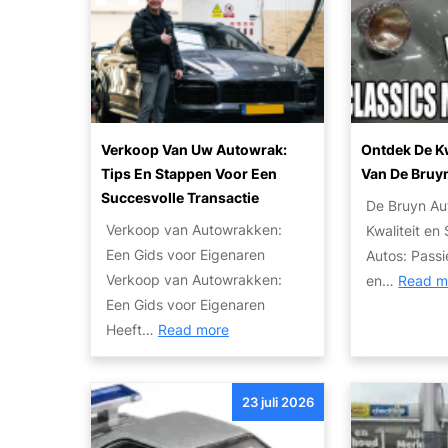
b
u
p
a
t
o
a
o
r
r
’
t
R
s
:
i
:
V
Verkoop Van Uw Autowrak:
Ontdek De Kw
j
V
e
Tips En Stappen Voor Een
Van De Bruy
p
a
r
Succesvolle Transactie
De Bruyn Au
l
n
b
Verkoop van Autowrakken:
Kwaliteit en
e
W
r
Een Gids voor Eigenaren
Autos: Passi
z
r
e
Verkoop van Autowrakken:
en…
Read m
i
a
e
Een Gids voor Eigenaren
e
k
d
:
Heeft…
Read more
r
t
u
V
:
o
w
e
B
t
23 juli 2026
r
u
P
a
k
d
a
r