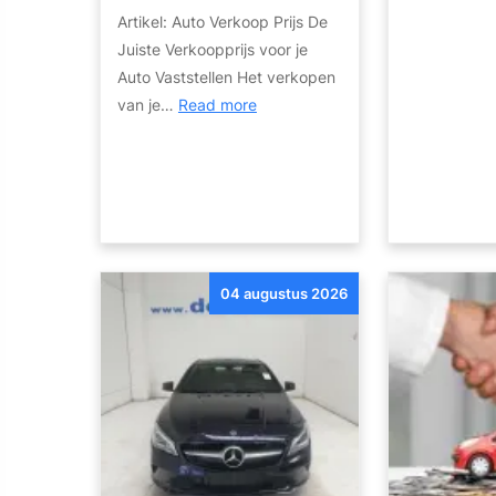
Artikel: Auto Verkoop Prijs De
Juiste Verkoopprijs voor je
Auto Vaststellen Het verkopen
:
van je…
Read more
T
i
p
s
v
o
04 augustus 2026
o
r
h
e
t
B
e
p