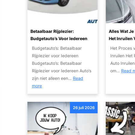
P
i
o
o
o
V
t
n
e
e
a
r
Betaalbaar Rijplezier:
Alles Wat J
n
l
k
Budgetauto’s Voor Iedereen
Het Inruilen
t
e
o
Budgetauto’s: Betaalbaar
Het Proces 
i
A
o
Rijplezier voor Iedereen
Inruilen Het
e
u
p
Budgetauto’s: Betaalbaar
Auto Inruile
v
t
p
Rijplezier voor Iedereen Auto’s
om…
Read 
a
o
r
zijn niet alleen een…
Read
n
I
i
:
more
S
n
j
B
c
k
s
e
h
o
26 juli 2026
t
a
o
a
d
p
a
e
E
l
a
x