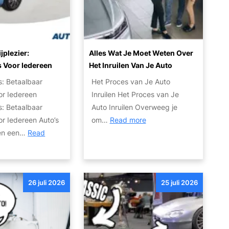
e
n
o
s
a
V
?
l
e
e
r
jplezier:
Alles Wat Je Moet Weten Over
A
k
s Voor Iedereen
Het Inruilen Van Je Auto
u
o
s: Betaalbaar
Het Proces van Je Auto
t
o
oor Iedereen
Inruilen Het Proces van Je
o
p
s: Betaalbaar
Auto Inruilen Overweeg je
I
p
:
oor Iedereen Auto’s
om…
Read more
n
r
A
leen een…
Read
k
i
l
o
j
l
o
s
e
p
26 juli 2026
25 juli 2026
s
E
w
x
a
p
t
o