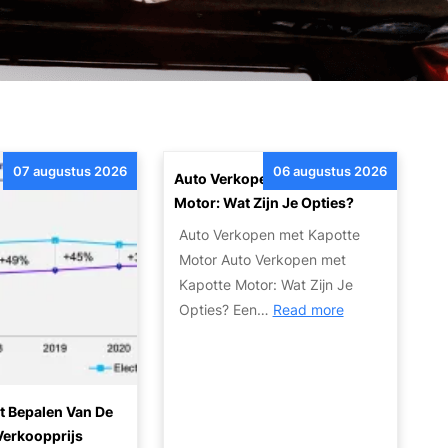
07 augustus 2026
06 augustus 2026
Auto Verkopen Met Kapotte
Motor: Wat Zijn Je Opties?
Auto Verkopen met Kapotte
Motor Auto Verkopen met
Kapotte Motor: Wat Zijn Je
:
Opties? Een…
Read more
A
u
t
o
t Bepalen Van De
V
Verkoopprijs