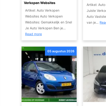
Verkopen Websites
Artikel: Aut
Artikel: Auto Verkopen
Juiste Verko
Websites Auto Verkopen
Auto Vastste
Websites: Gemakkelijk en Snel
van je…
Rea
Je Auto Verkopen Ben je…
:
Read more
V
e
05 augustus 2026
r
k
o
o
p
S
n
e
l
e