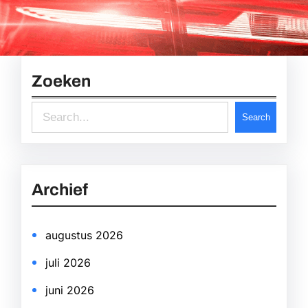
Zoeken
S
Search
e
a
r
Archief
c
h
augustus 2026
juli 2026
juni 2026