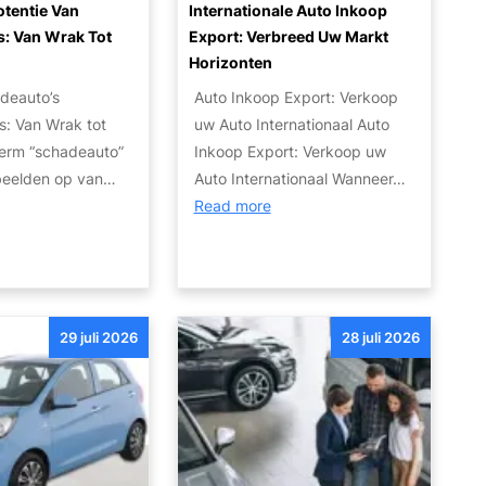
otentie Van
Internationale Auto Inkoop
o
a
s: Van Wrak Tot
Export: Verbreed Uw Markt
t
l
Horizonten
o
e
r
adeauto’s
Auto Inkoop Export: Verkoop
n
:
s: Van Wrak tot
uw Auto Internationaal Auto
v
W
term “schadeauto”
Inkoop Export: Verkoop uw
a
a
beelden op van…
Auto Internationaal Wanneer…
n
t
:
Read more
d
Z
I
e
i
n
J
j
t
u
n
e
i
29 juli 2026
28 juli 2026
J
r
s
e
n
t
O
a
e
p
t
A
t
i
u
i
o
t