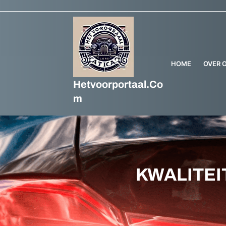
HOME
OVER 
Hetvoorportaal.co
M
KWALITEI