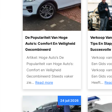
v
b
o
o
p
o
a
p
’
e
l
a
e
s
n
B
r
e
:
W
e
R
n
V
e
d
i
Z
a
b
De Populariteit Van Hoge
Verkoop Van
r
j
u
n
Auto’s: Comfort En Veiligheid
Tips En Sta
s
i
p
i
Gecombineerd
Succesvolle 
i
j
l
n
r
t
f
Artikel: Hoge Auto’s De
Verkoop van
e
i
a
e
s
Populariteit van Hoge Auto’s:
Een Gids vo
z
g
k
s
a
Comfort en Veiligheid
Verkoop van
i
e
t
u
Gecombineerd Steeds vaker
Een Gids vo
e
T
o
t
:
zie…
Read more
Heeft…
Rea
r
w
t
o
D
:
e
P
V
e
B
e
a
e
24 juli 2026
p
u
d
r
r
o
d
e
e