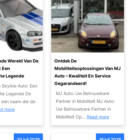
o
d
i
H
o
e
n
o
p
K
r
r
v
w
u
i
a
a
i
z
n
l
l
o
u
i
e
n
w
t
n
t
nde Wereld Van De
Ontdek De
a
e
v
: Een
Mobiliteitsoplossingen Van MJ
e
u
i
a
he Legende
Auto – Kwaliteit En Service
n
t
t
n
Gegarandeerd!
 Skyline Auto: Een
o
e
j
MJ Auto: Uw Betrouwbare
che Legende De
w
n
e
Partner in Mobiliteit MJ Auto:
, een naam die de
r
S
a
:
Uw Betrouwbare Partner in
d more
a
e
u
:
D
Mobiliteit Op…
Read more
k
r
t
O
e
:
v
o
n
B
T
i
20 juli 2026
19 juli 2026
t