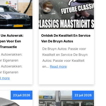
j
r
e
t
m
:
o
V
e
e
t
r
 Uw Autowrak:
Ontdek De Kwaliteit En Service
w
b
ppen Voor Een
Van De Bruyn Autos
e
W
r
Transactie
De Bruyn Autos: Passie voor
t
e
 Autowrakken:
Kwaliteit en Service De Bruyn
e
e
or Eigenaren
Autos: Passie voor Kwaliteit
n
d
 Autowrakken:
:
en…
Read more
o
u
or Eigenaren
O
v
w
:
d more
n
e
M
V
t
r
a
e
d
h
r
23 juli 2026
22 juli 2026
r
e
e
k
k
k
t
t