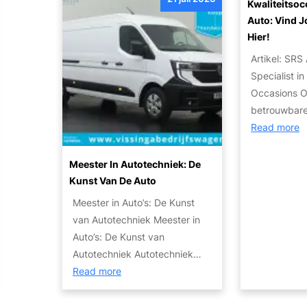
o
r
Kwaliteitsoc
u
e
t
o
:
Auto: Vind 
t
e
i
p
Hier!
T
o
n
s
j
i
’
Artikel: SRS
c
e
p
s
Specialist i
h
a
s
:
Occasions O
e
u
e
c
betrouwbar
T
t
n
o
:
Read more
r
o
S
m
K
a
v
t
f
w
Meester In Autotechniek: De
n
o
a
o
a
Kunst Van De Auto
s
o
p
r
l
m
Meester in Auto’s: De Kunst
r
p
t
i
i
van Autotechniek Meester in
e
e
e
t
s
Auto’s: De Kunst van
x
n
n
e
s
Autotechniek Autotechniek…
p
p
v
i
:
i
Read more
o
l
e
t
M
e
r
a
i
s
e