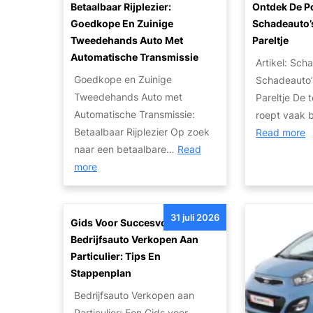
Betaalbaar Rijplezier:
Ontdek De P
n
Goedkope En Zuinige
Schadeauto’
G
Tweedehands Auto Met
Pareltje
e
Automatische Transmissie
Artikel: Sch
m
Goedkope en Zuinige
Schadeauto’
a
Tweedehands Auto met
Pareltje De 
k
Automatische Transmissie:
roept vaak 
k
Betaalbaar Rijplezier Op zoek
:
Read more
e
naar een betaalbare…
Read
O
l
:
more
n
i
B
t
j
e
d
k
31 juli 2026
t
e
Gids Voor Succesvol
J
a
k
Bedrijfsauto Verkopen Aan
e
a
d
Particulier: Tips En
A
l
e
Stappenplan
u
b
P
t
Bedrijfsauto Verkopen aan
a
o
o
Particulier: Een Gids voor